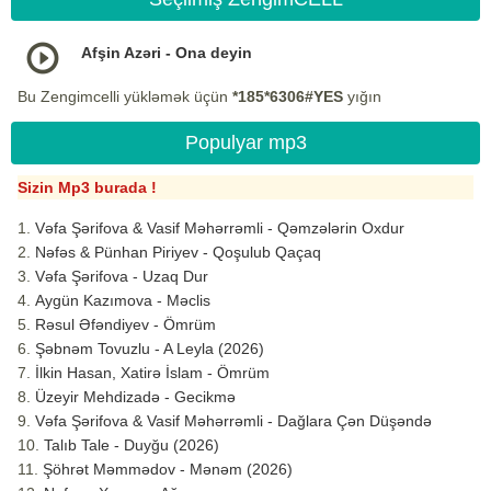
Afşin Azəri - Ona deyin
Bu Zengimcelli yükləmək üçün
*185*6306#YES
yığın
Populyar mp3
Sizin Mp3 burada !
Vəfa Şərifova & Vasif Məhərrəmli - Qəmzələrin Oxdur
Nəfəs & Pünhan Piriyev - Qoşulub Qaçaq
Vəfa Şərifova - Uzaq Dur
Aygün Kazımova - Məclis
Rəsul Əfəndiyev - Ömrüm
Şəbnəm Tovuzlu - A Leyla (2026)
İlkin Hasan, Xatirə İslam - Ömrüm
Üzeyir Mehdizadə - Gecikmə
Vəfa Şərifova & Vasif Məhərrəmli - Dağlara Çən Düşəndə
Talıb Tale - Duyğu (2026)
Şöhrət Məmmədov - Mənəm (2026)