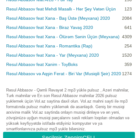
Rəsul Abbasov feat Mehdi Masallı - Hər Şey Vətən Üçün
123
Rəsul Abbasov feat Xana - Baş Üstə (Meyxana) 2020
2084
Rəsul Abbasov feat Xana - Biraz Yavaş 2020
641
Rəsul Abbasov feat Xana - Ölürəm Sənin Üçün (Meyxana)
4309
Rəsul Abbasov feat Xana - Romantika (Rap)
254
Rəsul Abbasov feat Xana - Yar (Meyxana) 2020
1520
Resul Abbasov feat Xanim - ToyBoks
359
Rəsul Abbasov və Aqşin Ferat - Biri Var (Musiqili Şeir) 2020
1274
Rəsul Abbasov - Qəmli Rəvayət 2 mp3 yüklə pulsuz , Azeri mahnilar,
Turk mahnilar ve En son Rəsul Abbasov mahnilar 2026 pulsuz
yuklemek üçün Vol.az saytina daxil olun. Vol.az mahni sayti ilə mp3
formatında pulsuz mahnı yükləmək də asanlaşdı. Geniş bir musiqi
arxivinə malik Vol.az saytinda onlayn musiqi dinləyə və ən yeni,
zövqünüzə uyğun musiqi parçalarını səsli reklam loqoları olmadan və
yüksək keyfiyyətdə istifadə etdiyiniz kompyuter və ya
smartfonlarınıza pulsuz mp3 yukle bilərsiniz.
Seçilmiş ZengimCELL