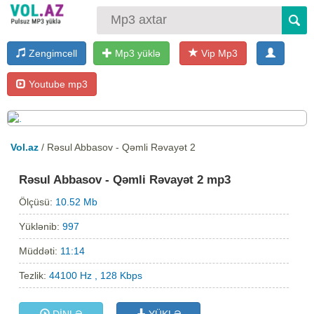
Zengimcell
Mp3 yüklə
Vip Mp3
Youtube mp3
Vol.az
/ Rəsul Abbasov - Qəmli Rəvayət 2
Rəsul Abbasov - Qəmli Rəvayət 2 mp3
Ölçüsü:
10.52 Mb
Yüklənib:
997
Müddəti:
11:14
Tezlik:
44100 Hz , 128 Kbps
DİNLƏ
YÜKLƏ