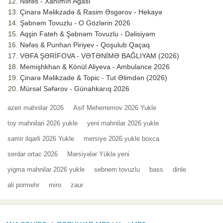
Nəfəs - Xanımın Ağası
Çinarə Məlikzadə & Rasim Əsgərov - Hekayə
Şəbnəm Tovuzlu - O Gözlərin 2026
Aqşin Fateh & Şəbnəm Tovuzlu - Dəlisiyəm
Nəfəs & Punhan Piriyev - Qoşulub Qaçaq
VƏFA ŞƏRİFOVA - VƏTƏNİMƏ BAĞLIYAM (2026)
Memişhkhan & Könül Aliyeva - Ambulance 2026
Çinarə Məlikzade & Topic - Tut Əlimdən (2026)
Mürsəl Səfərov - Günahkarıq 2026
azeri mahnilar 2026
Asif Meherremov 2026 Yukle
toy mahnilari 2026 yukle
yeni mahnilar 2026 yukle
samir ilqarli 2026 Yukle
mersiye 2026 yukle boxca
serdar ortac 2026
Mərsiyələr Yüklə yeni
yigma mahnilar 2026 yukle
sebnem tovuzlu
bass
dinle
ali pormehr
miro
zaur