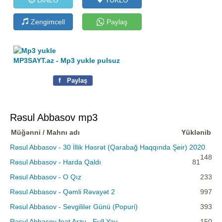
Zengimcell
Paylaş
MP3SAYT.az - Mp3 yukle pulsuz
f
Paylaş
Rəsul Abbasov mp3
Müğənni / Mahnı adı
Yüklənib
Rəsul Abbasov - 30 İllik Həsrət (Qarabağ Haqqında Şeir) 2020
148
Rəsul Abbasov - Harda Qaldı
81
Rəsul Abbasov - O Qız
233
Rəsul Abbasov - Qəmli Rəvayət 2
997
Rəsul Abbasov - Sevgililər Günü (Popuri)
393
Rəsul Abbasov feat Arzu - Full Yay
150