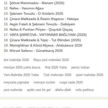
Şöhrət Məmmədov - Mənəm (2026)
Nəfəs - Xanımın Ağası
Şəbnəm Tovuzlu - O Gözlərin 2026
Çinarə Məlikzadə & Rasim Əsgərov - Hekayə
Aqşin Fateh & Şəbnəm Tovuzlu - Dəlisiyəm
Nəfəs & Punhan Piriyev - Qoşulub Qaçaq
VƏFA ŞƏRİFOVA - VƏTƏNİMƏ BAĞLIYAM (2026)
Çinarə Məlikzade & Topic - Tut Əlimdən (2026)
Memişhkhan & Könül Aliyeva - Ambulance 2026
Mürsəl Səfərov - Günahkarıq 2026
dini mahnilar 2026
Roya yeni mahnilari 2026
mersiye 2026 yukle boxca
Ifrat 2026 Yukle
perviz turkan
Yeni Mahnilar 2026 Yukle
Türk mahnıları 2026
azeri mahnilar 2026
meyxana yigmalar
mersiye sozleri
vuqar seda 2020
yeni mahnılar
aydin sani bir gul
allahu allah
vəfa şərifova