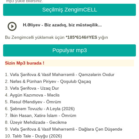
mp3 yukle bilərsiniz.
Seçilmiş ZengimCELL
H.Əliyev - Biz azadıq, biz müstəqilik...
Bu Zengimcelli yükləmək üçün
*185*6146#YES
yığın
Populyar mp3
Sizin Mp3 burada !
Vəfa Şərifova & Vasif Məhərrəmli - Qəmzələrin Oxdur
Nəfəs & Pünhan Piriyev - Qoşulub Qaçaq
Vəfa Şərifova - Uzaq Dur
Aygün Kazımova - Məclis
Rəsul Əfəndiyev - Ömrüm
Şəbnəm Tovuzlu - A Leyla (2026)
İlkin Hasan, Xatirə İslam - Ömrüm
Üzeyir Mehdizadə - Gecikmə
Vəfa Şərifova & Vasif Məhərrəmli - Dağlara Çən Düşəndə
Talıb Tale - Duyğu (2026)