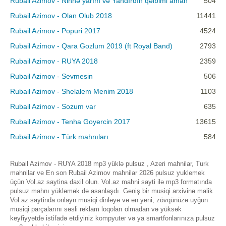
Rubail Azimov - Ninnə yarım və Yandırdın qəlbimi aman
504
Rubail Azimov - Olan Olub 2018
11441
Rubail Azimov - Popuri 2017
4524
Rubail Azimov - Qara Gozlum 2019 (ft Royal Band)
2793
Rubail Azimov - RUYA 2018
2359
Rubail Azimov - Sevmesin
506
Rubail Azimov - Shelalem Menim 2018
1103
Rubail Azimov - Sozum var
635
Rubail Azimov - Tenha Goyercin 2017
13615
Rubail Azimov - Türk mahnıları
584
Rubail Azimov - RUYA 2018 mp3 yüklə pulsuz , Azeri mahnilar, Turk
mahnilar ve En son Rubail Azimov mahnilar 2026 pulsuz yuklemek
üçün Vol.az saytina daxil olun. Vol.az mahni sayti ilə mp3 formatında
pulsuz mahnı yükləmək də asanlaşdı. Geniş bir musiqi arxivinə malik
Vol.az saytinda onlayn musiqi dinləyə və ən yeni, zövqünüzə uyğun
musiqi parçalarını səsli reklam loqoları olmadan və yüksək
keyfiyyətdə istifadə etdiyiniz kompyuter və ya smartfonlarınıza pulsuz