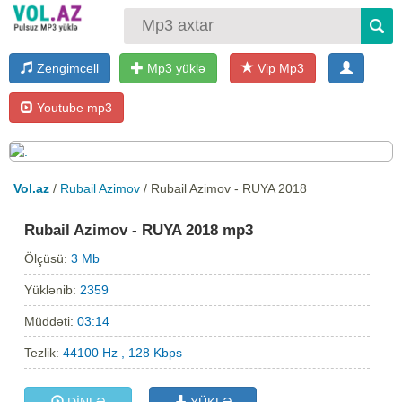
Zengimcell
Mp3 yüklə
Vip Mp3
Youtube mp3
Vol.az
/
Rubail Azimov
/ Rubail Azimov - RUYA 2018
Rubail Azimov - RUYA 2018 mp3
Ölçüsü:
3 Mb
Yüklənib:
2359
Müddəti:
03:14
Tezlik:
44100 Hz , 128 Kbps
DİNLƏ
YÜKLƏ