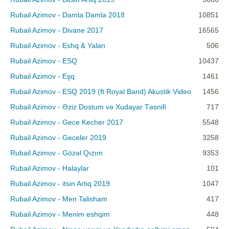
Rubail Azimov - Damla Damla 2018
10851
Rubail Azimov - Divane 2017
16565
Rubail Azimov - Eshq & Yalan
506
Rubail Azimov - ESQ
10437
Rubail Azimov - Eşq
1461
Rubail Azimov - ESQ 2019 (ft Royal Band) Akustik Video
1456
Rubail Azimov - Əziz Dostum və Xudayar Təsnifi
717
Rubail Azimov - Gece Kecher 2017
5548
Rubail Azimov - Geceler 2019
3258
Rubail Azimov - Gözəl Qızım
9353
Rubail Azimov - Halaylar
101
Rubail Azimov - itsin Artiq 2019
1047
Rubail Azimov - Men Talisham
417
Rubail Azimov - Menim eshqim
448