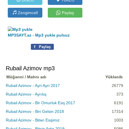
Zengimcell
Paylaş
MP3SAYT.az - Mp3 yukle pulsuz
f
Paylaş
Rubail Azimov mp3
Müğənni / Mahnı adı
Yüklənib
Rubail Azimov - Ayri Ayri 2017
26779
Rubail Azimov - Ayrılıq
373
Rubail Azimov - Bir Omurluk Esq 2017
6191
Rubail Azimov - Biri Gelsin 2018
17314
Rubail Azimov - Bitən Esqimiz
1003
Rubail Azimov - Bitsin Artiq 2019
5086