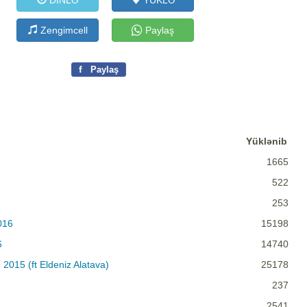
DİNLƏ
YÜKLƏ
Zengimcell
Paylaş
f
Paylaş
Yüklənib
1665
522
253
2016
15198
6
14740
 2015 (ft Eldeniz Alatava)
25178
237
2541