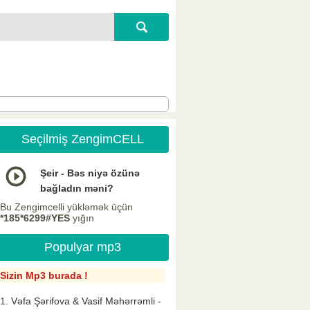
Seçilmiş ZengimCELL
Şeir - Bəs niyə özünə
bağladın məni?
Bu Zengimcelli yükləmək üçün
*185*6299#YES
yığın
Populyar mp3
Sizin Mp3 burada !
Vəfa Şərifova & Vasif Məhərrəmli -