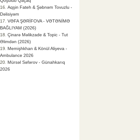
Qoşulub Qaçaq
Aqşin Fateh & Şəbnəm Tovuzlu -
Dəlisiyəm
VƏFA ŞƏRİFOVA - VƏTƏNİMƏ
BAĞLIYAM (2026)
Çinarə Məlikzade & Topic - Tut
Əlimdən (2026)
Memişhkhan & Könül Aliyeva -
Ambulance 2026
Mürsəl Səfərov - Günahkarıq
2026