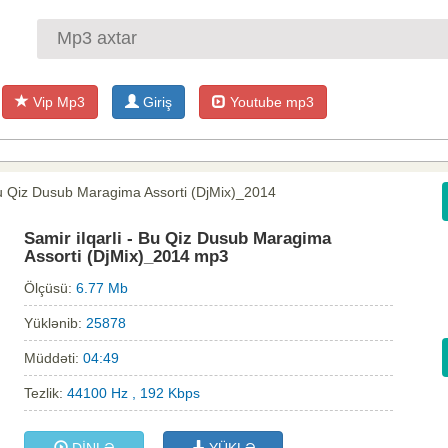
Vip Mp3
Giriş
Youtube mp3
 Bu Qiz Dusub Maragima Assorti (DjMix)_2014
Samir ilqarli - Bu Qiz Dusub Maragima
Assorti (DjMix)_2014 mp3
Ölçüsü:
6.77 Mb
Yüklənib:
25878
Müddəti:
04:49
Tezlik:
44100 Hz , 192 Kbps