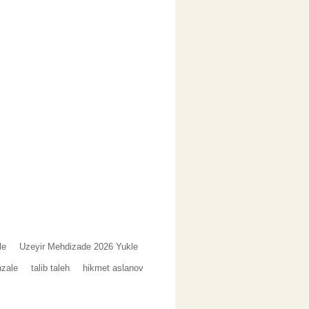
le
Uzeyir Mehdizade 2026 Yukle
nzale
talib taleh
hikmet aslanov