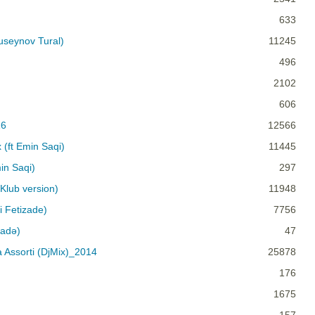
633
Huseynov Tural)
11245
496
2102
606
16
12566
x (ft Emin Saqi)
11445
min Saqi)
297
Klub version)
11948
i Fetizade)
7756
zadə)
47
a Assorti (DjMix)_2014
25878
176
1675