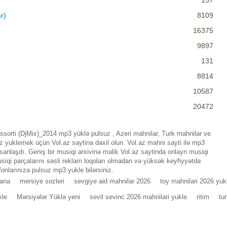
157
r)
8109
16375
9897
131
8814
10587
20472
ssorti (DjMix)_2014 mp3 yüklə pulsuz , Azeri mahnilar, Turk mahnilar ve
uz yuklemek üçün Vol.az saytina daxil olun. Vol.az mahni sayti ilə mp3
nlaşdı. Geniş bir musiqi arxivinə malik Vol.az saytinda onlayn musiqi
iqi parçalarını səsli reklam loqoları olmadan və yüksək keyfiyyətdə
fonlarınıza pulsuz mp3 yukle bilərsiniz.
ana
mersiye sozleri
sevgiye aid mahnilar 2026
toy mahnilari 2026 yuk
kle
Mərsiyələr Yüklə yeni
sevil sevinc 2026 mahnilari yukle
ritim
tu