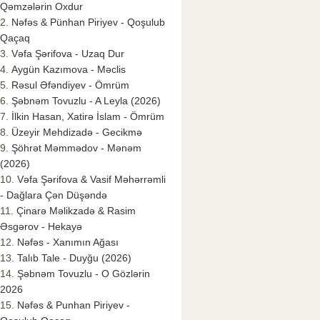
Qəmzələrin Oxdur
Nəfəs & Pünhan Piriyev - Qoşulub
Qaçaq
Vəfa Şərifova - Uzaq Dur
Aygün Kazımova - Məclis
Rəsul Əfəndiyev - Ömrüm
Şəbnəm Tovuzlu - A Leyla (2026)
İlkin Hasan, Xatirə İslam - Ömrüm
Üzeyir Mehdizadə - Gecikmə
Şöhrət Məmmədov - Mənəm
(2026)
Vəfa Şərifova & Vasif Məhərrəmli
- Dağlara Çən Düşəndə
Çinarə Məlikzadə & Rasim
Əsgərov - Hekayə
Nəfəs - Xanımın Ağası
Talıb Tale - Duyğu (2026)
Şəbnəm Tovuzlu - O Gözlərin
2026
Nəfəs & Punhan Piriyev -