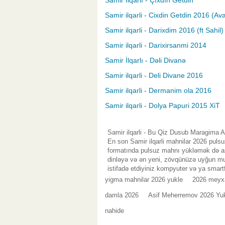
Samir İlqarlı - Çıxdın Getdin
Samir ilqarli - Cixdin Getdin 2016 (Ava
Samir ilqarli - Darixdim 2016 (ft Sahil)
Samir ilqarli - Darixirsanmi 2014
Samir İlqarlı - Dəli Divanə
Samir ilqarli - Deli Divane 2016
Samir ilqarli - Dermanim ola 2016
Samir ilqarli - Dolya Papuri 2015 XiT
Samir ilqarli - Bu Qiz Dusub Maragima A
En son Samir ilqarli mahnilar 2026 puls
formatında pulsuz mahnı yükləmək də asa
dinləyə və ən yeni, zövqünüzə uyğun mus
istifadə etdiyiniz kompyuter və ya smart
yigma mahnilar 2026 yukle
2026 meyx
damla 2026
Asif Meherremov 2026 Yu
nahide