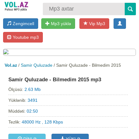
Zengimcell
Mp3 yüklə
Vip Mp3
Youtube mp3
Vol.az
/
Samir Quluzade
/ Samir Quluzade - Bilmedim 2015
Samir Quluzade - Bilmedim 2015 mp3
Ölçüsü:
2.63 Mb
Yüklənib:
3491
Müddəti:
02:50
Tezlik:
48000 Hz , 128 Kbps
DİNLƏ
YÜKLƏ