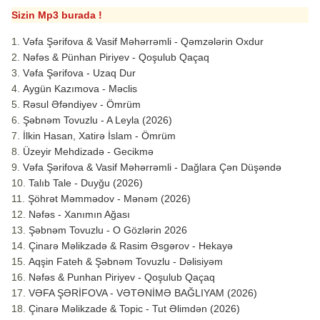
Sizin Mp3 burada !
Vəfa Şərifova & Vasif Məhərrəmli - Qəmzələrin Oxdur
Nəfəs & Pünhan Piriyev - Qoşulub Qaçaq
Vəfa Şərifova - Uzaq Dur
Aygün Kazımova - Məclis
Rəsul Əfəndiyev - Ömrüm
Şəbnəm Tovuzlu - A Leyla (2026)
İlkin Hasan, Xatirə İslam - Ömrüm
Üzeyir Mehdizadə - Gecikmə
Vəfa Şərifova & Vasif Məhərrəmli - Dağlara Çən Düşəndə
Talıb Tale - Duyğu (2026)
Şöhrət Məmmədov - Mənəm (2026)
Nəfəs - Xanımın Ağası
Şəbnəm Tovuzlu - O Gözlərin 2026
Çinarə Məlikzadə & Rasim Əsgərov - Hekayə
Aqşin Fateh & Şəbnəm Tovuzlu - Dəlisiyəm
Nəfəs & Punhan Piriyev - Qoşulub Qaçaq
VƏFA ŞƏRİFOVA - VƏTƏNİMƏ BAĞLIYAM (2026)
Çinarə Məlikzade & Topic - Tut Əlimdən (2026)