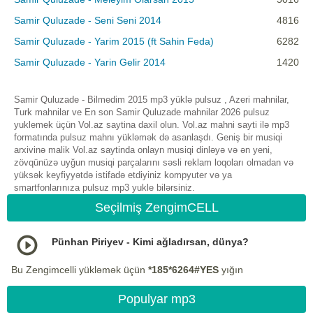
Samir Quluzade - Seni Seni 2014
4816
Samir Quluzade - Yarim 2015 (ft Sahin Feda)
6282
Samir Quluzade - Yarin Gelir 2014
1420
Samir Quluzade - Bilmedim 2015 mp3 yüklə pulsuz , Azeri mahnilar,
Turk mahnilar ve En son Samir Quluzade mahnilar 2026 pulsuz
yuklemek üçün Vol.az saytina daxil olun. Vol.az mahni sayti ilə mp3
formatında pulsuz mahnı yükləmək də asanlaşdı. Geniş bir musiqi
arxivinə malik Vol.az saytinda onlayn musiqi dinləyə və ən yeni,
zövqünüzə uyğun musiqi parçalarını səsli reklam loqoları olmadan və
yüksək keyfiyyətdə istifadə etdiyiniz kompyuter və ya
smartfonlarınıza pulsuz mp3 yukle bilərsiniz.
Seçilmiş ZengimCELL
Pünhan Piriyev - Kimi ağladırsan, dünya?
Bu Zengimcelli yükləmək üçün
*185*6264#YES
yığın
Populyar mp3