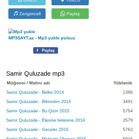
Zengimcell
Paylaş
MP3SAYT.az - Mp3 yukle pulsuz
f
Paylaş
Samir Quluzade mp3
Müğənni / Mahnı adı
Yüklənib
Samir Quluzade - Belke 2014
1386
Samir Quluzade - Bilmedim 2015
3491
Samir Quluzade - Bu Qizin 2015
5754
Samir Quluzade - Elesine belesine 2014
2579
Samir Quluzade - Geceler 2015
5762
Samir Quluzade - Meleyim Olarsan 2015
5016