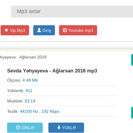
Vip Mp3
Giriş
Youtube mp3
hyayeva - Ağlarsan 2018
Sevda Yəhyayeva - Ağlarsan 2018 mp3
Ölçüsü:
4.48 Mb
Yüklənib:
911
Müddəti:
03:14
Tezlik:
44100 Hz , 192 Kbps
DİNLƏ
YÜKLƏ