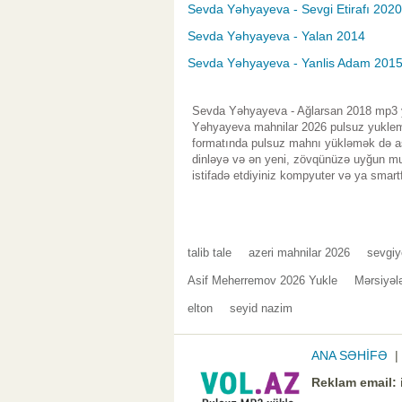
Sevda Yəhyayeva - Sevgi Etirafı 2020
Sevda Yəhyayeva - Yalan 2014
Sevda Yəhyayeva - Yanlis Adam 201
Sevda Yəhyayeva - Ağlarsan 2018 mp3 yü
Yəhyayeva mahnilar 2026 pulsuz yukleme
formatında pulsuz mahnı yükləmək də asa
dinləyə və ən yeni, zövqünüzə uyğun mus
istifadə etdiyiniz kompyuter və ya smart
talib tale
azeri mahnilar 2026
sevgiy
Asif Meherremov 2026 Yukle
Mərsiyəl
elton
seyid nazim
ANA SƏHİFƏ
Reklam email: