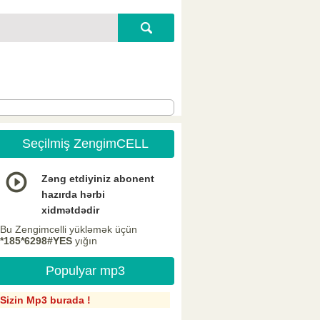
Seçilmiş ZengimCELL
Zəng etdiyiniz abonent
hazırda hərbi
xidmətdədir
Bu Zengimcelli yükləmək üçün
*185*6298#YES
yığın
Populyar mp3
Sizin Mp3 burada !