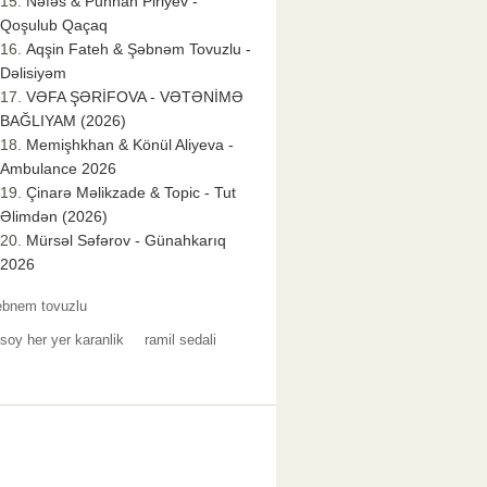
Nəfəs & Punhan Piriyev -
Qoşulub Qaçaq
Aqşin Fateh & Şəbnəm Tovuzlu -
Dəlisiyəm
VƏFA ŞƏRİFOVA - VƏTƏNİMƏ
BAĞLIYAM (2026)
Memişhkhan & Könül Aliyeva -
Ambulance 2026
Çinarə Məlikzade & Topic - Tut
Əlimdən (2026)
Mürsəl Səfərov - Günahkarıq
2026
ebnem tovuzlu
soy her yer karanlik
ramil sedali