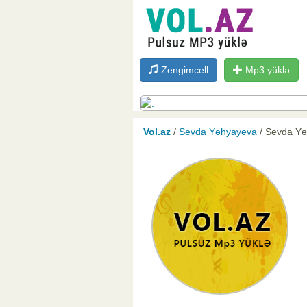
Zengimcell
Mp3 yüklə
Vol.az
/
Sevda Yəhyayeva
/ Sevda Yə