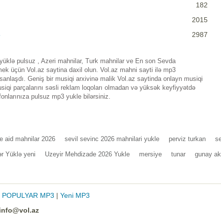
182
2015
5
2987
klə pulsuz , Azeri mahnilar, Turk mahnilar ve En son Sevda
k üçün Vol.az saytina daxil olun. Vol.az mahni sayti ilə mp3
nlaşdı. Geniş bir musiqi arxivinə malik Vol.az saytinda onlayn musiqi
iqi parçalarını səsli reklam loqoları olmadan və yüksək keyfiyyətdə
fonlarınıza pulsuz mp3 yukle bilərsiniz.
e aid mahnilar 2026
sevil sevinc 2026 mahnilari yukle
perviz turkan
s
ər Yüklə yeni
Uzeyir Mehdizade 2026 Yukle
mersiye
tunar
gunay ak
|
POPULYAR MP3
|
Yeni MP3
info@vol.az