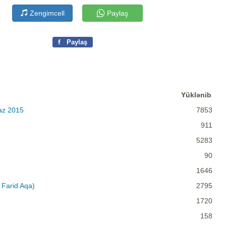
Zengimcell
Paylaş
f
Paylaş
Yüklənib
az 2015
7853
911
5283
90
1646
Farid Aqa)
2795
1720
158