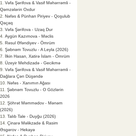
Vəfa Şərifova & Vasif Məhərrəmli -
Qəmzələrin Oxdur
Nəfəs & Pünhan Piriyev - Qoşulub
Qaçaq
Vəfa Şərifova - Uzaq Dur
Aygün Kazımova - Məclis
Rəsul Əfəndiyev - Ömrüm
Şəbnəm Tovuzlu - A Leyla (2026)
İlkin Hasan, Xatirə İslam - Ömrüm
Üzeyir Mehdizadə - Gecikmə
Vəfa Şərifova & Vasif Məhərrəmli -
Dağlara Çən Düşəndə
Nəfəs - Xanımın Ağası
Şəbnəm Tovuzlu - O Gözlərin
2026
Şöhrət Məmmədov - Mənəm
(2026)
Talıb Tale - Duyğu (2026)
Çinarə Məlikzadə & Rasim
Əsgərov - Hekayə