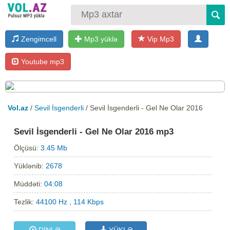
Zengimcell
Mp3 yüklə
Vip Mp3
Youtube mp3
Vol.az
/
Sevil İsgenderli
/ Sevil İsgenderli - Gel Ne Olar 2016
Sevil İsgenderli - Gel Ne Olar 2016 mp3
Ölçüsü:
3.45 Mb
Yüklənib:
2678
Müddəti:
04:08
Tezlik:
44100 Hz , 114 Kbps
DİNLƏ
YÜKLƏ