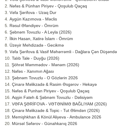
Nəfəs & Pünhan Piriyev - Qoşulub Qaçaq
Vəfa Şərifova - Uzaq Dur
Aygün Kazımova - Məclis
Rəsul Əfəndiyev - Ömrüm
Şəbnəm Tovuzlu - A Leyla (2026)
İlkin Hasan, Xatirə İslam - Ömrüm
Üzeyir Mehdizadə - Gecikmə
Vəfa Şərifova & Vasif Məhərrəmli - Dağlara Çən Düşəndə
Talıb Tale - Duyğu (2026)
Şöhrət Məmmədov - Mənəm (2026)
Nəfəs - Xanımın Ağası
Şəbnəm Tovuzlu - O Gözlərin 2026
Çinarə Məlikzadə & Rasim Əsgərov - Hekayə
Nəfəs & Punhan Piriyev - Qoşulub Qaçaq
Aqşin Fateh & Şəbnəm Tovuzlu - Dəlisiyəm
VƏFA ŞƏRİFOVA - VƏTƏNİMƏ BAĞLIYAM (2026)
Çinarə Məlikzade & Topic - Tut Əlimdən (2026)
Memişhkhan & Könül Aliyeva - Ambulance 2026
Mürsəl Səfərov - Günahkarıq 2026