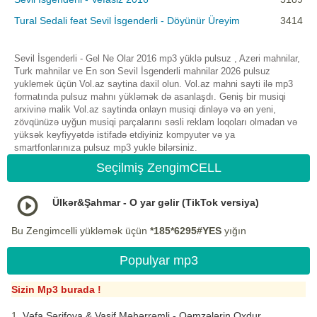
Tural Sedali feat Sevil İsgenderli - Döyünür Üreyim
3414
Sevil İsgenderli - Gel Ne Olar 2016 mp3 yüklə pulsuz , Azeri mahnilar,
Turk mahnilar ve En son Sevil İsgenderli mahnilar 2026 pulsuz
yuklemek üçün Vol.az saytina daxil olun. Vol.az mahni sayti ilə mp3
formatında pulsuz mahnı yükləmək də asanlaşdı. Geniş bir musiqi
arxivinə malik Vol.az saytinda onlayn musiqi dinləyə və ən yeni,
zövqünüzə uyğun musiqi parçalarını səsli reklam loqoları olmadan və
yüksək keyfiyyətdə istifadə etdiyiniz kompyuter və ya
smartfonlarınıza pulsuz mp3 yukle bilərsiniz.
Seçilmiş ZengimCELL
Ülkər&Şahmar - O yar gəlir (TikTok versiya)
Bu Zengimcelli yükləmək üçün
*185*6295#YES
yığın
Populyar mp3
Sizin Mp3 burada !
Vəfa Şərifova & Vasif Məhərrəmli - Qəmzələrin Oxdur