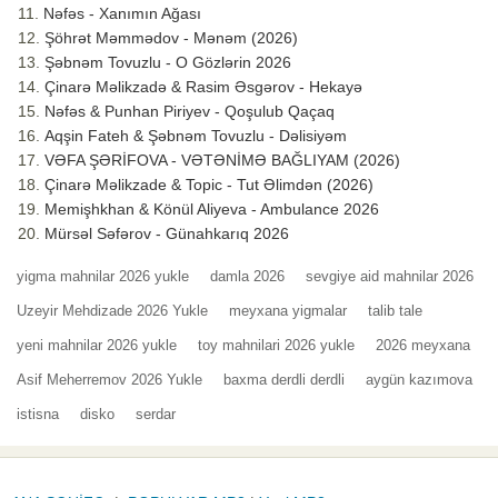
Nəfəs - Xanımın Ağası
Şöhrət Məmmədov - Mənəm (2026)
Şəbnəm Tovuzlu - O Gözlərin 2026
Çinarə Məlikzadə & Rasim Əsgərov - Hekayə
Nəfəs & Punhan Piriyev - Qoşulub Qaçaq
Aqşin Fateh & Şəbnəm Tovuzlu - Dəlisiyəm
VƏFA ŞƏRİFOVA - VƏTƏNİMƏ BAĞLIYAM (2026)
Çinarə Məlikzade & Topic - Tut Əlimdən (2026)
Memişhkhan & Könül Aliyeva - Ambulance 2026
Mürsəl Səfərov - Günahkarıq 2026
yigma mahnilar 2026 yukle
damla 2026
sevgiye aid mahnilar 2026
Uzeyir Mehdizade 2026 Yukle
meyxana yigmalar
talib tale
yeni mahnilar 2026 yukle
toy mahnilari 2026 yukle
2026 meyxana
Asif Meherremov 2026 Yukle
baxma derdli derdli
aygün kazımova
istisna
disko
serdar