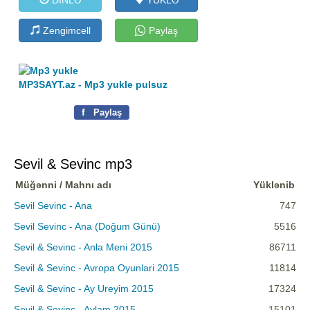
Zengimcell
Paylaş
MP3SAYT.az - Mp3 yukle pulsuz
f
Paylaş
Sevil & Sevinc mp3
Müğənni / Mahnı adı
Yüklənib
Sevil Sevinc - Ana
747
Sevil Sevinc - Ana (Doğum Günü)
5516
Sevil & Sevinc - Anla Meni 2015
86711
Sevil & Sevinc - Avropa Oyunlari 2015
11814
Sevil & Sevinc - Ay Ureyim 2015
17324
Sevil & Sevinc - Aylam 2015
15101