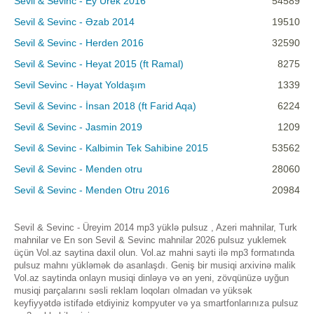
Sevil & Sevinc - Ey Urek 2016
54589
Sevil & Sevinc - Əzab 2014
19510
Sevil & Sevinc - Herden 2016
32590
Sevil & Sevinc - Heyat 2015 (ft Ramal)
8275
Sevil Sevinc - Həyat Yoldaşım
1339
Sevil & Sevinc - İnsan 2018 (ft Farid Aqa)
6224
Sevil & Sevinc - Jasmin 2019
1209
Sevil & Sevinc - Kalbimin Tek Sahibine 2015
53562
Sevil & Sevinc - Menden otru
28060
Sevil & Sevinc - Menden Otru 2016
20984
Sevil & Sevinc - Üreyim 2014 mp3 yüklə pulsuz , Azeri mahnilar, Turk
mahnilar ve En son Sevil & Sevinc mahnilar 2026 pulsuz yuklemek
üçün Vol.az saytina daxil olun. Vol.az mahni sayti ilə mp3 formatında
pulsuz mahnı yükləmək də asanlaşdı. Geniş bir musiqi arxivinə malik
Vol.az saytinda onlayn musiqi dinləyə və ən yeni, zövqünüzə uyğun
musiqi parçalarını səsli reklam loqoları olmadan və yüksək
keyfiyyətdə istifadə etdiyiniz kompyuter və ya smartfonlarınıza pulsuz