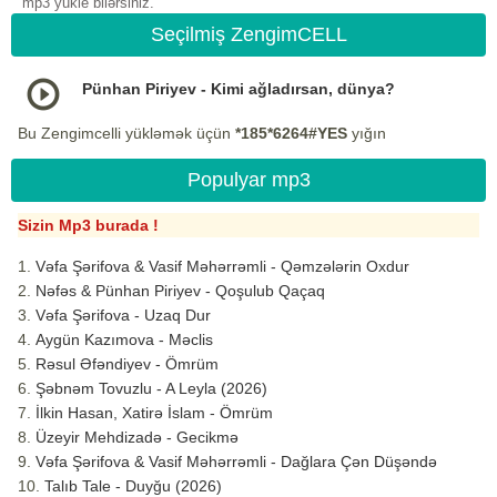
mp3 yukle bilərsiniz.
Seçilmiş ZengimCELL
Pünhan Piriyev - Kimi ağladırsan, dünya?
Bu Zengimcelli yükləmək üçün
*185*6264#YES
yığın
Populyar mp3
Sizin Mp3 burada !
Vəfa Şərifova & Vasif Məhərrəmli - Qəmzələrin Oxdur
Nəfəs & Pünhan Piriyev - Qoşulub Qaçaq
Vəfa Şərifova - Uzaq Dur
Aygün Kazımova - Məclis
Rəsul Əfəndiyev - Ömrüm
Şəbnəm Tovuzlu - A Leyla (2026)
İlkin Hasan, Xatirə İslam - Ömrüm
Üzeyir Mehdizadə - Gecikmə
Vəfa Şərifova & Vasif Məhərrəmli - Dağlara Çən Düşəndə
Talıb Tale - Duyğu (2026)