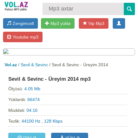
Zengimcell
Mp3 yüklə
Vip Mp3
Youtube mp3
Vol.az
/
Sevil & Sevinc
/ Sevil & Sevinc - Üreyim 2014
Sevil & Sevinc - Üreyim 2014 mp3
Ölçüsü:
4.05 Mb
Yüklənib:
66474
Müddəti:
04:16
Tezlik:
44100 Hz , 128 Kbps
DİNLƏ
YÜKLƏ