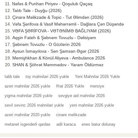
Nəfəs & Punhan Piriyev - Qoşulub Qaçaq
Talıb Tale - Duyğu (2026)
Çinarə Məlikzade & Topic - Tut Əlimdən (2026)
Vəfa Şərifova & Vasif Məhərrəmli - Dağlara Çən Düşəndə
VƏFA ŞƏRİFOVA - VƏTƏNİMƏ BAĞLIYAM (2026)
Aqşin Fateh & Şəbnəm Tovuzlu - Dəlisiyəm
Şəbnəm Tovuzlu - O Gözlərin 2026
Aysun İsmayılova - Sən Şamsan Əgər (2026
Memişhkhan & Könül Aliyeva - Ambulance 2026
SHAN & Şöhrət Məmmədov - Yaram Öldürməz
talib tale
toy mahnilari 2026 yukle
Yeni Mahnilar 2026 Yukle
azeri mahnilar 2026 yukle
Ifrat 2026 Yukle
mersiye
yigma mahnilar 2026 yukle
sevgiye aid mahnilar 2026
sevil sevinc 2026 mahnilari yukle
yeni mahnilar 2026 yukle
azeri mahnilar 2020 yukle
cinare melikzade
metanet isgenderli qardas
adil karaca
enes batur dolunay