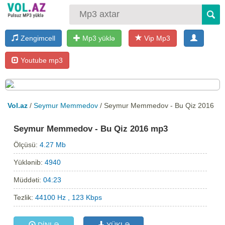
Zengimcell
Mp3 yüklə
Vip Mp3
Youtube mp3
Vol.az
/
Seymur Memmedov
/ Seymur Memmedov - Bu Qiz 2016
Seymur Memmedov - Bu Qiz 2016 mp3
Ölçüsü:
4.27 Mb
Yüklənib:
4940
Müddəti:
04:23
Tezlik:
44100 Hz , 123 Kbps
DİNLƏ
YÜKLƏ