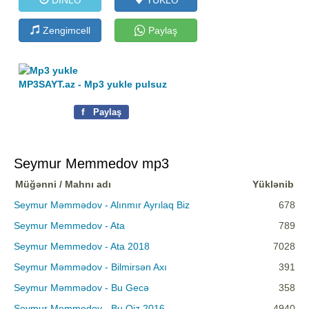
Zengimcell
Paylaş
MP3SAYT.az - Mp3 yukle pulsuz
f
Paylaş
Seymur Memmedov mp3
Müğənni / Mahnı adı
Yüklənib
Seymur Məmmədov - Alınmır Ayrılaq Biz
678
Seymur Memmedov - Ata
789
Seymur Memmedov - Ata 2018
7028
Seymur Məmmədov - Bilmirsən Axı
391
Seymur Məmmədov - Bu Gecə
358
Seymur Memmedov - Bu Qiz 2016
4940