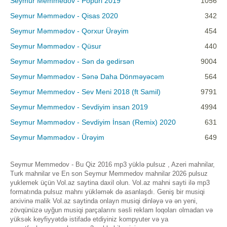
Seymur Memmedov - Popuri 2019
1056
Seymur Məmmədov - Qisas 2020
342
Seymur Məmmədov - Qorxur Ürəyim
454
Seymur Məmmədov - Qüsur
440
Seymur Məmmədov - Sən də gedirsən
9004
Seymur Məmmədov - Sənə Daha Dönməyəcəm
564
Seymur Memmedov - Sev Meni 2018 (ft Samil)
9791
Seymur Memmedov - Sevdiyim insan 2019
4994
Seymur Məmmədov - Sevdiyim İnsan (Remix) 2020
631
Seymur Məmmədov - Ürəyim
649
Seymur Memmedov - Bu Qiz 2016 mp3 yüklə pulsuz , Azeri mahnilar,
Turk mahnilar ve En son Seymur Memmedov mahnilar 2026 pulsuz
yuklemek üçün Vol.az saytina daxil olun. Vol.az mahni sayti ilə mp3
formatında pulsuz mahnı yükləmək də asanlaşdı. Geniş bir musiqi
arxivinə malik Vol.az saytinda onlayn musiqi dinləyə və ən yeni,
zövqünüzə uyğun musiqi parçalarını səsli reklam loqoları olmadan və
yüksək keyfiyyətdə istifadə etdiyiniz kompyuter və ya