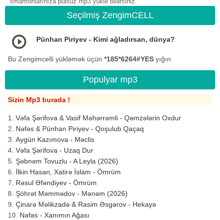
smartfonlarınıza pulsuz mp3 yukle bilərsiniz.
Seçilmiş ZengimCELL
Pünhan Piriyev - Kimi ağladırsan, dünya?
Bu Zengimcelli yükləmək üçün
*185*6264#YES
yığın
Populyar mp3
Sizin Mp3 burada !
Vəfa Şərifova & Vasif Məhərrəmli - Qəmzələrin Oxdur
Nəfəs & Pünhan Piriyev - Qoşulub Qaçaq
Aygün Kazımova - Məclis
Vəfa Şərifova - Uzaq Dur
Şəbnəm Tovuzlu - A Leyla (2026)
İlkin Hasan, Xatirə İslam - Ömrüm
Rəsul Əfəndiyev - Ömrüm
Şöhrət Məmmədov - Mənəm (2026)
Çinarə Məlikzadə & Rasim Əsgərov - Hekayə
Nəfəs - Xanımın Ağası