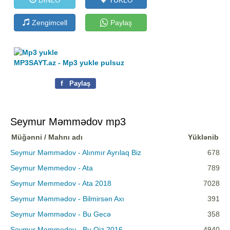
Zengimcell
Paylaş
MP3SAYT.az - Mp3 yukle pulsuz
f
Paylaş
Seymur Məmmədov mp3
Müğənni / Mahnı adı
Yüklənib
Seymur Məmmədov - Alınmır Ayrılaq Biz
678
Seymur Memmedov - Ata
789
Seymur Memmedov - Ata 2018
7028
Seymur Məmmədov - Bilmirsən Axı
391
Seymur Məmmədov - Bu Gecə
358
Seymur Memmedov - Bu Qiz 2016
4940