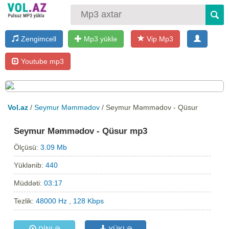
Zengimcell
Mp3 yüklə
Vip Mp3
Youtube mp3
Vol.az
/
Seymur Məmmədov
/ Seymur Məmmədov - Qüsur
Seymur Məmmədov - Qüsur mp3
Ölçüsü:
3.09 Mb
Yüklənib:
440
Müddəti:
03:17
Tezlik:
48000 Hz , 128 Kbps
DİNLƏ
YÜKLƏ