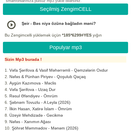
smartfonlarınıza pulsuz mp3 yukle bilərsiniz.
Seçilmiş ZengimCELL
Şeir - Bəs niyə özünə bağladın məni?
Bu Zengimcelli yükləmək üçün
*185*6299#YES
yığın
Populyar mp3
Sizin Mp3 burada !
Vəfa Şərifova & Vasif Məhərrəmli - Qəmzələrin Oxdur
Nəfəs & Pünhan Piriyev - Qoşulub Qaçaq
Aygün Kazımova - Məclis
Vəfa Şərifova - Uzaq Dur
Rəsul Əfəndiyev - Ömrüm
Şəbnəm Tovuzlu - A Leyla (2026)
İlkin Hasan, Xatirə İslam - Ömrüm
Üzeyir Mehdizadə - Gecikmə
Nəfəs - Xanımın Ağası
Şöhrət Məmmədov - Mənəm (2026)