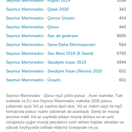
Seymur Memmedov - Popuri 2019
1056
Seymur Məmmədov - Qisas 2020
342
Seymur Məmmədov - Qorxur Ürəyim
454
Seymur Məmmədov - Qüsur
440
Seymur Məmmədov - Sən də gedirsən
9005
Seymur Məmmədov - Sənə Daha Dönməyəcəm
564
Seymur Memmedov - Sev Meni 2018 (ft Samil)
9793
Seymur Memmedov - Sevdiyim insan 2019
4994
Seymur Məmmədov - Sevdiyim İnsan (Remix) 2020
631
Seymur Məmmədov - Ürəyim
651
Seymur Məmmədov - Qüsur mp3 yüklə pulsuz , Azeri mahnilar, Turk
mahnilar ve En son Seymur Məmmədov mahnilar 2026 pulsuz
yuklemek üçün Vol.az saytina daxil olun. Vol.az mahni sayti ilə mp3
formatında pulsuz mahnı yükləmək də asanlaşdı. Geniş bir musiqi
arxivinə malik Vol.az saytinda onlayn musiqi dinləyə və ən yeni,
zövqünüzə uyğun musiqi parçalarını səsli reklam loqoları olmadan və
yüksək keyfiyyətdə istifadə etdiyiniz kompyuter və ya