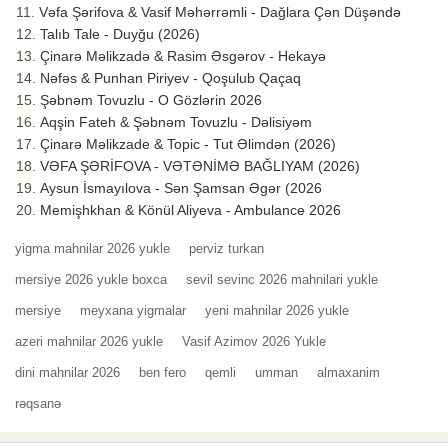
Vəfa Şərifova & Vasif Məhərrəmli - Dağlara Çən Düşəndə
Talıb Tale - Duyğu (2026)
Çinarə Məlikzadə & Rasim Əsgərov - Hekayə
Nəfəs & Punhan Piriyev - Qoşulub Qaçaq
Şəbnəm Tovuzlu - O Gözlərin 2026
Aqşin Fateh & Şəbnəm Tovuzlu - Dəlisiyəm
Çinarə Məlikzade & Topic - Tut Əlimdən (2026)
VƏFA ŞƏRİFOVA - VƏTƏNİMƏ BAĞLIYAM (2026)
Aysun İsmayılova - Sən Şamsan Əgər (2026
Memişhkhan & Könül Aliyeva - Ambulance 2026
yigma mahnilar 2026 yukle
perviz turkan
mersiye 2026 yukle boxca
sevil sevinc 2026 mahnilari yukle
mersiye
meyxana yigmalar
yeni mahnilar 2026 yukle
azeri mahnilar 2026 yukle
Vasif Azimov 2026 Yukle
dini mahnilar 2026
ben fero
qemli
umman
almaxanim
rəqsanə