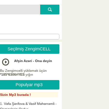
Seçilmiş ZengimCELL
Afşin Azəri - Ona deyin
Bu Zengimcelli yükləmək üçün
*185*6306#YES
yığın
Populyar mp3
Sizin Mp3 burada !
Vəfa Şərifova & Vasif Məhərrəmli -