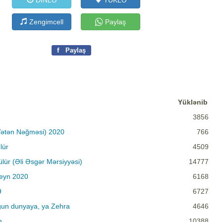
DİNLƏ
YÜKLƏ
Zengimcell
Paylaş
f
Paylaş
Yüklənib
3856
(Vətən Nəğməsi) 2020
766
lür
4509
lür (Əli Əsgər Mərsiyyəsi)
14777
seyn 2020
6168
9
6727
gun dunyaya, ya Zehra
4646
n
10388