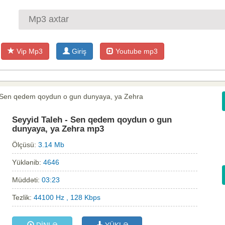
Vip Mp3
Giriş
Youtube mp3
- Sen qedem qoydun o gun dunyaya, ya Zehra
Seyyid Taleh - Sen qedem qoydun o gun
dunyaya, ya Zehra mp3
Ölçüsü:
3.14 Mb
Yüklənib:
4646
Müddəti:
03:23
Tezlik:
44100 Hz , 128 Kbps