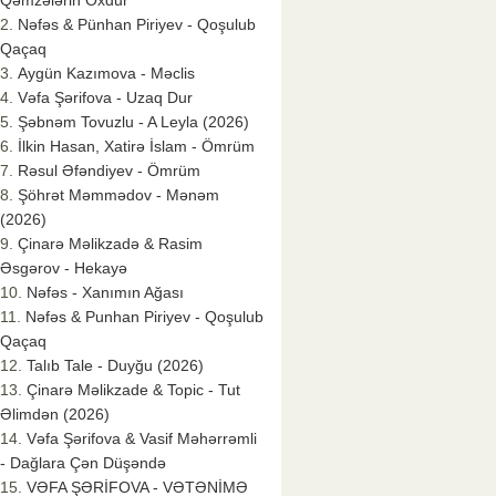
Qəmzələrin Oxdur
Nəfəs & Pünhan Piriyev - Qoşulub
Qaçaq
Aygün Kazımova - Məclis
Vəfa Şərifova - Uzaq Dur
Şəbnəm Tovuzlu - A Leyla (2026)
İlkin Hasan, Xatirə İslam - Ömrüm
Rəsul Əfəndiyev - Ömrüm
Şöhrət Məmmədov - Mənəm
(2026)
Çinarə Məlikzadə & Rasim
Əsgərov - Hekayə
Nəfəs - Xanımın Ağası
Nəfəs & Punhan Piriyev - Qoşulub
Qaçaq
Talıb Tale - Duyğu (2026)
Çinarə Məlikzade & Topic - Tut
Əlimdən (2026)
Vəfa Şərifova & Vasif Məhərrəmli
- Dağlara Çən Düşəndə
VƏFA ŞƏRİFOVA - VƏTƏNİMƏ