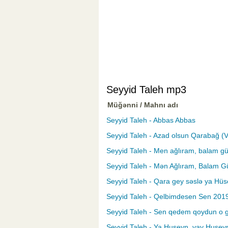
Seyyid Taleh mp3
Müğənni / Mahnı adı
Seyyid Taleh - Abbas Abbas
Seyyid Taleh - Azad olsun Qarabağ 
Seyyid Taleh - Men ağlıram, balam gü
Seyyid Taleh - Mən Ağlıram, Balam Gü
Seyyid Taleh - Qara gey səslə ya Hü
Seyyid Taleh - Qelbimdesen Sen 201
Seyyid Taleh - Sen qedem qoydun o 
Seyyid Taleh - Ya Huseyn, vay Husey