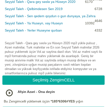
Seyyid Taleh - Qara gey səslə ya Hüseyn 2020
6170
Seyyid Taleh - Qelbimdesen Sen 2019
6728
Seyyid Taleh - Sen qedem qoydun o gun dunyaya, ya Zehra
4646
Seyyid Taleh - Ya Huseyn, vay Huseyn
10392
Seyyid Taleh - Yerler Huseyne qurban
4332
Seyyid Taleh - Qara gey səslə ya Hüseyn 2020 mp3 yüklə pulsuz ,
Azeri mahnilar, Turk mahnilar ve En son Seyyid Taleh mahnilar 2026
pulsuz yuklemek üçün Vol.az saytina daxil olun. Vol.az mahni sayti ilə
mp3 formatında pulsuz mahnı yükləmək də asanlaşdı. Geniş bir
musiqi arxivinə malik Vol.az saytinda onlayn musiqi dinləyə və ən
yeni, zövqünüzə uyğun musiqi parçalarını səsli reklam loqoları
olmadan və yüksək keyfiyyətdə istifadə etdiyiniz kompyuter və ya
smartfonlarınıza pulsuz mp3 yukle bilərsiniz.
Seçilmiş ZengimCELL
Afşin Azəri - Ona deyin
Bu Zengimcelli yükləmək üçün
*185*6306#YES
yığın