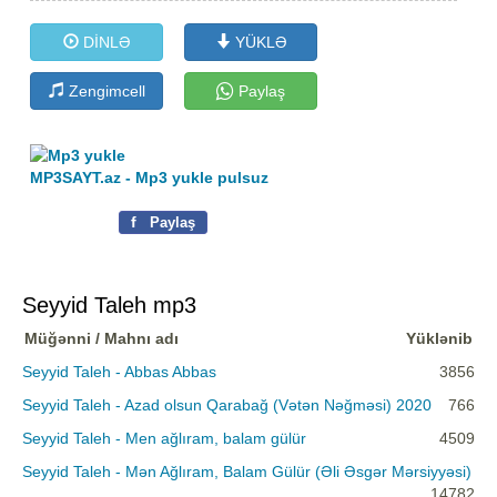
DİNLƏ
YÜKLƏ
Zengimcell
Paylaş
MP3SAYT.az - Mp3 yukle pulsuz
f
Paylaş
Seyyid Taleh mp3
Müğənni / Mahnı adı
Yüklənib
Seyyid Taleh - Abbas Abbas
3856
Seyyid Taleh - Azad olsun Qarabağ (Vətən Nəğməsi) 2020
766
Seyyid Taleh - Men ağlıram, balam gülür
4509
Seyyid Taleh - Mən Ağlıram, Balam Gülür (Əli Əsgər Mərsiyyəsi)
14782