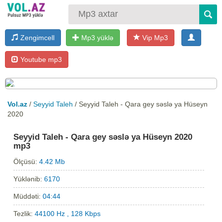
Zengimcell
Mp3 yüklə
Vip Mp3
Youtube mp3
Vol.az
/
Seyyid Taleh
/ Seyyid Taleh - Qara gey səslə ya Hüseyn
2020
Seyyid Taleh - Qara gey səslə ya Hüseyn 2020
mp3
Ölçüsü:
4.42 Mb
Yüklənib:
6170
Müddəti:
04:44
Tezlik:
44100 Hz , 128 Kbps