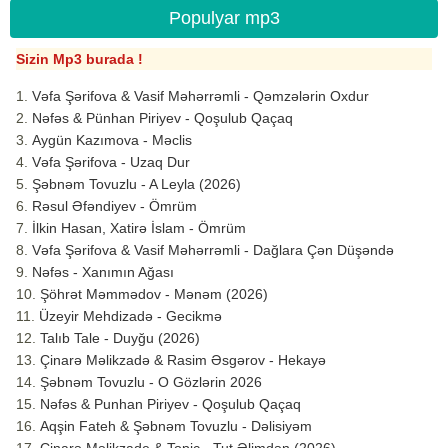
Populyar mp3
Sizin Mp3 burada !
Vəfa Şərifova & Vasif Məhərrəmli - Qəmzələrin Oxdur
Nəfəs & Pünhan Piriyev - Qoşulub Qaçaq
Aygün Kazımova - Məclis
Vəfa Şərifova - Uzaq Dur
Şəbnəm Tovuzlu - A Leyla (2026)
Rəsul Əfəndiyev - Ömrüm
İlkin Hasan, Xatirə İslam - Ömrüm
Vəfa Şərifova & Vasif Məhərrəmli - Dağlara Çən Düşəndə
Nəfəs - Xanımın Ağası
Şöhrət Məmmədov - Mənəm (2026)
Üzeyir Mehdizadə - Gecikmə
Talıb Tale - Duyğu (2026)
Çinarə Məlikzadə & Rasim Əsgərov - Hekayə
Şəbnəm Tovuzlu - O Gözlərin 2026
Nəfəs & Punhan Piriyev - Qoşulub Qaçaq
Aqşin Fateh & Şəbnəm Tovuzlu - Dəlisiyəm