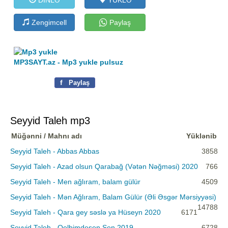
Zengimcell
Paylaş
MP3SAYT.az - Mp3 yukle pulsuz
f
Paylaş
Seyyid Taleh mp3
Müğənni / Mahnı adı
Yüklənib
Seyyid Taleh - Abbas Abbas
3858
Seyyid Taleh - Azad olsun Qarabağ (Vətən Nəğməsi) 2020
766
Seyyid Taleh - Men ağlıram, balam gülür
4509
Seyyid Taleh - Mən Ağlıram, Balam Gülür (Əli Əsgər Mərsiyyəsi)
14788
Seyyid Taleh - Qara gey səslə ya Hüseyn 2020
6171
Seyyid Taleh - Qelbimdesen Sen 2019
6728