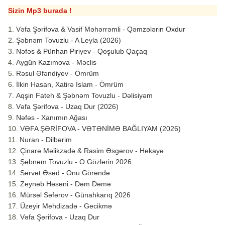
Sizin Mp3 burada !
Vəfa Şərifova & Vasif Məhərrəmli - Qəmzələrin Oxdur
Şəbnəm Tovuzlu - A Leyla (2026)
Nəfəs & Pünhan Piriyev - Qoşulub Qaçaq
Aygün Kazımova - Məclis
Rəsul Əfəndiyev - Ömrüm
İlkin Hasan, Xatirə İslam - Ömrüm
Aqşin Fateh & Şəbnəm Tovuzlu - Dəlisiyəm
Vəfa Şərifova - Uzaq Dur (2026)
Nəfəs - Xanımın Ağası
VƏFA ŞƏRİFOVA - VƏTƏNİMƏ BAĞLIYAM (2026)
Nuran - Dilbərim
Çinarə Məlikzadə & Rasim Əsgərov - Hekayə
Şəbnəm Tovuzlu - O Gözlərin 2026
Sərvət Əsəd - Onu Görəndə
Zeynəb Həsəni - Dəm Dəmə
Mürsəl Səfərov - Günahkarıq 2026
Üzeyir Mehdizadə - Gecikmə
Vəfa Şərifova - Uzaq Dur