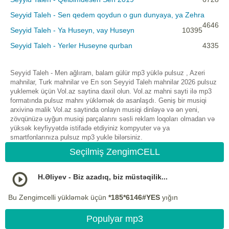
Seyyid Taleh - Sen qedem qoydun o gun dunyaya, ya Zehra
4646
Seyyid Taleh - Ya Huseyn, vay Huseyn
10395
Seyyid Taleh - Yerler Huseyne qurban
4335
Seyyid Taleh - Men ağlıram, balam gülür mp3 yüklə pulsuz , Azeri
mahnilar, Turk mahnilar ve En son Seyyid Taleh mahnilar 2026 pulsuz
yuklemek üçün Vol.az saytina daxil olun. Vol.az mahni sayti ilə mp3
formatında pulsuz mahnı yükləmək də asanlaşdı. Geniş bir musiqi
arxivinə malik Vol.az saytinda onlayn musiqi dinləyə və ən yeni,
zövqünüzə uyğun musiqi parçalarını səsli reklam loqoları olmadan və
yüksək keyfiyyətdə istifadə etdiyiniz kompyuter və ya
smartfonlarınıza pulsuz mp3 yukle bilərsiniz.
Seçilmiş ZengimCELL
H.Əliyev - Biz azadıq, biz müstəqilik...
Bu Zengimcelli yükləmək üçün
*185*6146#YES
yığın
Populyar mp3