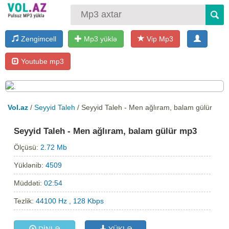
Zengimcell
Mp3 yüklə
Vip Mp3
Youtube mp3
Vol.az
/
Seyyid Taleh
/ Seyyid Taleh - Men ağlıram, balam gülür
Seyyid Taleh - Men ağlıram, balam gülür mp3
Ölçüsü:
2.72 Mb
Yüklənib:
4509
Müddəti:
02:54
Tezlik:
44100 Hz , 128 Kbps
DİNLƏ
YÜKLƏ