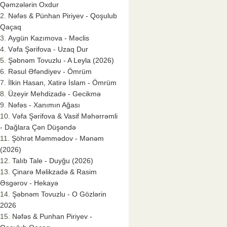
Qəmzələrin Oxdur
Nəfəs & Pünhan Piriyev - Qoşulub
Qaçaq
Aygün Kazımova - Məclis
Vəfa Şərifova - Uzaq Dur
Şəbnəm Tovuzlu - A Leyla (2026)
Rəsul Əfəndiyev - Ömrüm
İlkin Hasan, Xatirə İslam - Ömrüm
Üzeyir Mehdizadə - Gecikmə
Nəfəs - Xanımın Ağası
Vəfa Şərifova & Vasif Məhərrəmli
- Dağlara Çən Düşəndə
Şöhrət Məmmədov - Mənəm
(2026)
Talıb Tale - Duyğu (2026)
Çinarə Məlikzadə & Rasim
Əsgərov - Hekayə
Şəbnəm Tovuzlu - O Gözlərin
2026
Nəfəs & Punhan Piriyev -