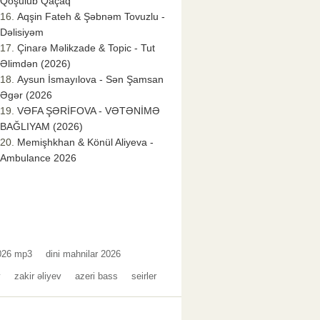
Qoşulub Qaçaq
Aqşin Fateh & Şəbnəm Tovuzlu -
Dəlisiyəm
Çinarə Məlikzade & Topic - Tut
Əlimdən (2026)
Aysun İsmayılova - Sən Şamsan
Əgər (2026
VƏFA ŞƏRİFOVA - VƏTƏNİMƏ
BAĞLIYAM (2026)
Memişhkhan & Könül Aliyeva -
Ambulance 2026
2026 mp3
dini mahnilar 2026
v
zakir əliyev
azeri bass
seirler