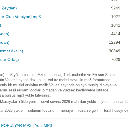
ah Zeydan)
9249
İster Club Versiyon).mp3
1027
)
1042
eydan)
4414
eydan)
12294
Demet Akalin)
30849
rdar Ortaç)
7029
dan) mp3 yüklə pulsuz , Azeri mahnilar, Turk mahnilar ve En son Sinan
n Vol.az saytina daxil olun. Vol.az mahni sayti ilə mp3 formatında
iş bir musiqi arxivinə malik Vol.az saytinda onlayn musiqi dinləyə və
rını səsli reklam loqoları olmadan və yüksək keyfiyyətdə istifadə
za pulsuz mp3 yukle bilərsiniz.
Mərsiyələr Yüklə yeni
sevil sevinc 2026 mahnilari yukle
yeni mahnilar 
lar 2026 yukle
sebnem tovuzlu
mersiye
roza zergerli
tural huseyno
|
POPULYAR MP3
|
Yeni MP3