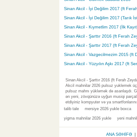
Sinan Akcil - İyi Değilim 2017 (ft Fer
Sinan Akcil - İyi Değilim 2017 (Tarık 
Sinan Akcil - Kıymetlim 2017 (İlk Kayıt
Sinan Akcil - Şarttır 2016 (ft Ferah Z
Sinan Akcil - Şarttır 2017 (ft Ferah Z
Sinan Akcil - Vazgecilmezim 2015 (ft 
Sinan Akcil - Yüzyılın Aşkı 2017 (ft Se
Sinan Akcil - Şarttır 2016 (ft Ferah Zey
Akcil mahnilar 2026 pulsuz yuklemek üçü
pulsuz mahnı yükləmək də asanlaşdı. Gen
ən yeni, zövqünüzə uyğun musiqi parçala
etdiyiniz kompyuter və ya smartfonlarını
talib tale
mersiye 2026 yukle boxca
yigma mahnilar 2026 yukle
yeni mahni
ANA SƏHİFƏ