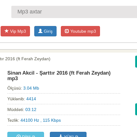
Vip Mp3
Giriş
Youtube mp3
ttır 2016 (ft Ferah Zeydan)
Sinan Akcil - Şarttır 2016 (ft Ferah Zeydan)
mp3
Ölçüsü:
3.04 Mb
Yüklənib:
4414
Müddəti:
03:12
Tezlik:
44100 Hz , 115 Kbps