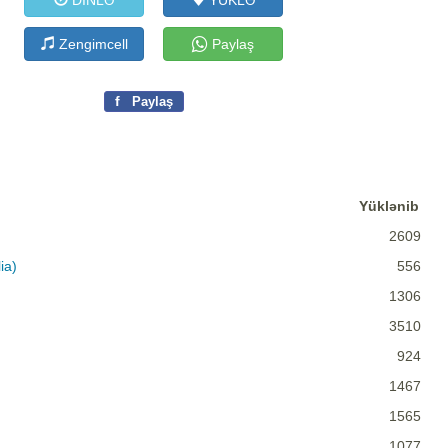
DİNLƏ
YÜKLƏ
Zengimcell
Paylaş
f
Paylaş
Yüklənib
2609
ia)
556
1306
3510
924
1467
1565
1077