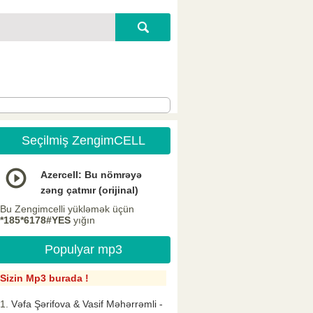
Seçilmiş ZengimCELL
Azercell: Bu nömrəyə
zəng çatmır (orijinal)
Bu Zengimcelli yükləmək üçün
*185*6178#YES
yığın
Populyar mp3
Sizin Mp3 burada !
Vəfa Şərifova & Vasif Məhərrəmli -