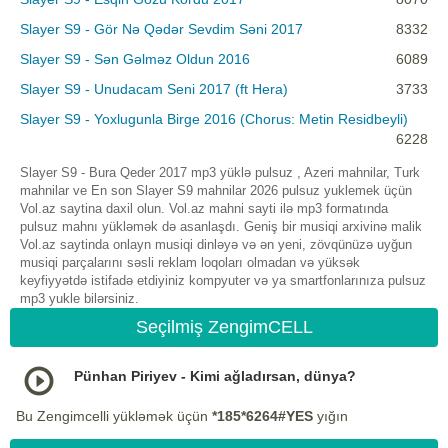
Slayer S9 - Gör Nə Qədər Sevdim Səni 2017
8332
Slayer S9 - Sən Gəlməz Oldun 2016
6089
Slayer S9 - Unudacam Seni 2017 (ft Hera)
3733
Slayer S9 - Yoxlugunla Birge 2016 (Chorus: Metin Residbeyli)
6228
Slayer S9 - Bura Qeder 2017 mp3 yüklə pulsuz , Azeri mahnilar, Turk
mahnilar ve En son Slayer S9 mahnilar 2026 pulsuz yuklemek üçün
Vol.az saytina daxil olun. Vol.az mahni sayti ilə mp3 formatında
pulsuz mahnı yükləmək də asanlaşdı. Geniş bir musiqi arxivinə malik
Vol.az saytinda onlayn musiqi dinləyə və ən yeni, zövqünüzə uyğun
musiqi parçalarını səsli reklam loqoları olmadan və yüksək
keyfiyyətdə istifadə etdiyiniz kompyuter və ya smartfonlarınıza pulsuz
mp3 yukle bilərsiniz.
Seçilmiş ZengimCELL
Pünhan Piriyev - Kimi ağladırsan, dünya?
Bu Zengimcelli yükləmək üçün
*185*6264#YES
yığın