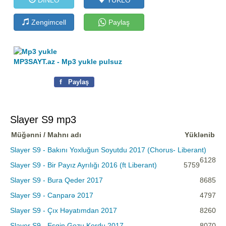
Zengimcell
Paylaş
MP3SAYT.az - Mp3 yukle pulsuz
f
Paylaş
Slayer S9 mp3
Müğənni / Mahnı adı
Yüklənib
Slayer S9 - Bakını Yoxluğun Soyutdu 2017 (Chorus- Liberant)
6128
Slayer S9 - Bir Payız Ayrılığı 2016 (ft Liberant)
5759
Slayer S9 - Bura Qeder 2017
8685
Slayer S9 - Canparə 2017
4797
Slayer S9 - Çıx Həyatımdan 2017
8260
Slayer S9 - Esqin Gozu Kordu 2017
8070