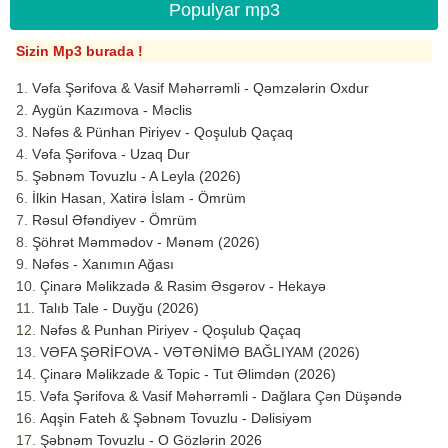
Populyar mp3
Sizin Mp3 burada !
Vəfa Şərifova & Vasif Məhərrəmli - Qəmzələrin Oxdur
Aygün Kazımova - Məclis
Nəfəs & Pünhan Piriyev - Qoşulub Qaçaq
Vəfa Şərifova - Uzaq Dur
Şəbnəm Tovuzlu - A Leyla (2026)
İlkin Hasan, Xatirə İslam - Ömrüm
Rəsul Əfəndiyev - Ömrüm
Şöhrət Məmmədov - Mənəm (2026)
Nəfəs - Xanımın Ağası
Çinarə Məlikzadə & Rasim Əsgərov - Hekayə
Talıb Tale - Duyğu (2026)
Nəfəs & Punhan Piriyev - Qoşulub Qaçaq
VƏFA ŞƏRİFOVA - VƏTƏNİMƏ BAĞLIYAM (2026)
Çinarə Məlikzade & Topic - Tut Əlimdən (2026)
Vəfa Şərifova & Vasif Məhərrəmli - Dağlara Çən Düşəndə
Aqşin Fateh & Şəbnəm Tovuzlu - Dəlisiyəm
Şəbnəm Tovuzlu - O Gözlərin 2026