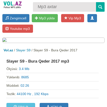
Zengimcell
Mp3 yüklə
Vip Mp3
Youtube mp3
Vol.az
/
Slayer S9
/ Slayer S9 - Bura Qeder 2017
Slayer S9 - Bura Qeder 2017 mp3
Ölçüsü:
3.4 Mb
Yüklənib:
8685
Müddəti:
02:26
Tezlik:
44100 Hz , 192 Kbps
DİNLƏ
YÜKLƏ