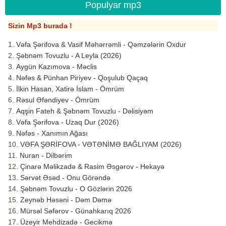
Populyar mp3
Sizin Mp3 burada !
Vəfa Şərifova & Vasif Məhərrəmli - Qəmzələrin Oxdur
Şəbnəm Tovuzlu - A Leyla (2026)
Aygün Kazımova - Məclis
Nəfəs & Pünhan Piriyev - Qoşulub Qaçaq
İlkin Hasan, Xatirə İslam - Ömrüm
Rəsul Əfəndiyev - Ömrüm
Aqşin Fateh & Şəbnəm Tovuzlu - Dəlisiyəm
Vəfa Şərifova - Uzaq Dur (2026)
Nəfəs - Xanımın Ağası
VƏFA ŞƏRİFOVA - VƏTƏNİMƏ BAĞLIYAM (2026)
Nuran - Dilbərim
Çinarə Məlikzadə & Rasim Əsgərov - Hekayə
Sərvət Əsəd - Onu Görəndə
Şəbnəm Tovuzlu - O Gözlərin 2026
Zeynəb Həsəni - Dəm Dəmə
Mürsəl Səfərov - Günahkarıq 2026
Üzeyir Mehdizadə - Gecikmə