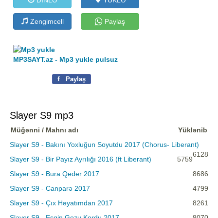
Zengimcell
Paylaş
MP3SAYT.az - Mp3 yukle pulsuz
f
Paylaş
Slayer S9 mp3
Müğənni / Mahnı adı
Yüklənib
Slayer S9 - Bakını Yoxluğun Soyutdu 2017 (Chorus- Liberant)
6128
Slayer S9 - Bir Payız Ayrılığı 2016 (ft Liberant)
5759
Slayer S9 - Bura Qeder 2017
8686
Slayer S9 - Canparə 2017
4799
Slayer S9 - Çıx Həyatımdan 2017
8261
Slayer S9 - Esqin Gozu Kordu 2017
8070