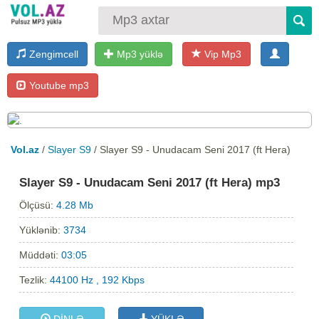
Zengimcell
Mp3 yüklə
Vip Mp3
Youtube mp3
Vol.az
/
Slayer S9
/ Slayer S9 - Unudacam Seni 2017 (ft Hera)
Slayer S9 - Unudacam Seni 2017 (ft Hera) mp3
Ölçüsü:
4.28 Mb
Yüklənib:
3734
Müddəti:
03:05
Tezlik:
44100 Hz , 192 Kbps
DİNLƏ
YÜKLƏ