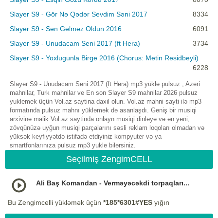
Slayer S9 - Gör Nə Qədər Sevdim Səni 2017
8334
Slayer S9 - Sən Gəlməz Oldun 2016
6091
Slayer S9 - Unudacam Seni 2017 (ft Hera)
3734
Slayer S9 - Yoxlugunla Birge 2016 (Chorus: Metin Residbeyli)
6228
Slayer S9 - Unudacam Seni 2017 (ft Hera) mp3 yüklə pulsuz , Azeri
mahnilar, Turk mahnilar ve En son Slayer S9 mahnilar 2026 pulsuz
yuklemek üçün Vol.az saytina daxil olun. Vol.az mahni sayti ilə mp3
formatında pulsuz mahnı yükləmək də asanlaşdı. Geniş bir musiqi
arxivinə malik Vol.az saytinda onlayn musiqi dinləyə və ən yeni,
zövqünüzə uyğun musiqi parçalarını səsli reklam loqoları olmadan və
yüksək keyfiyyətdə istifadə etdiyiniz kompyuter və ya
smartfonlarınıza pulsuz mp3 yukle bilərsiniz.
Seçilmiş ZengimCELL
Ali Baş Komandan - Verməyəcəkdi torpaqları...
Bu Zengimcelli yükləmək üçün
*185*6301#YES
yığın