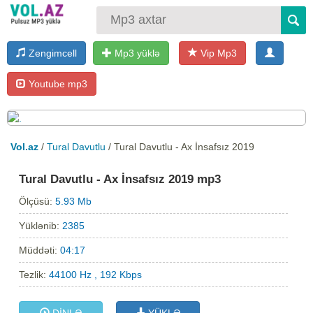
Zengimcell
Mp3 yüklə
Vip Mp3
Youtube mp3
Vol.az
/
Tural Davutlu
/ Tural Davutlu - Ax İnsafsız 2019
Tural Davutlu - Ax İnsafsız 2019 mp3
Ölçüsü:
5.93 Mb
Yüklənib:
2385
Müddəti:
04:17
Tezlik:
44100 Hz , 192 Kbps
DİNLƏ
YÜKLƏ