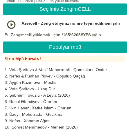
smartfonlarınıza pulsuz mp3 yukle bilərsiniz.
Seçilmiş ZengimCELL
Azercell - Zəng etdiyiniz nömrə təyin edilməmişdir
Bu Zengimcelli yükləmək üçün
*185*6265#YES
yığın
Populyar mp3
Sizin Mp3 burada !
Vəfa Şərifova & Vasif Məhərrəmli - Qəmzələrin Oxdur
Nəfəs & Pünhan Piriyev - Qoşulub Qaçaq
Aygün Kazımova - Məclis
Vəfa Şərifova - Uzaq Dur
Şəbnəm Tovuzlu - A Leyla (2026)
Rəsul Əfəndiyev - Ömrüm
İlkin Hasan, Xatirə İslam - Ömrüm
Üzeyir Mehdizadə - Gecikmə
Nəfəs - Xanımın Ağası
Şöhrət Məmmədov - Mənəm (2026)