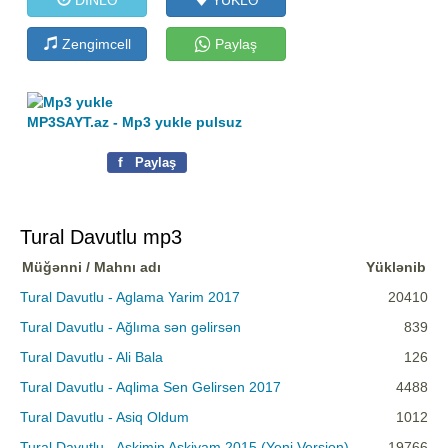
Zengimcell
Paylaş
MP3SAYT.az - Mp3 yukle pulsuz
f
Paylaş
Tural Davutlu mp3
Müğənni / Mahnı adı
Yüklənib
Tural Davutlu - Aglama Yarim 2017
20410
Tural Davutlu - Ağlıma sən gəlirsən
839
Tural Davutlu - Ali Bala
126
Tural Davutlu - Aqlima Sen Gelirsen 2017
4488
Tural Davutlu - Asiq Oldum
1012
Tural Davutlu - Askimin Askiyam 2015 (Yeni Version)
19766