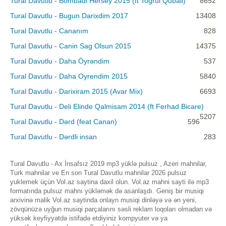
Tural Davutlu - Bombadi Hersey 2015 (ft Togrul Qubali)
8652
Tural Davutlu - Bugun Darixdim 2017
13408
Tural Davutlu - Cananım
828
Tural Davutlu - Canin Sag Olsun 2015
14375
Tural Davutlu - Daha Öyrəndim
537
Tural Davutlu - Daha Oyrendim 2015
5840
Tural Davutlu - Darixiram 2015 (Avar Mix)
6693
Tural Davutlu - Deli Elinde Qalmisam 2014 (ft Ferhad Bicare)
5207
Tural Davutlu - Dərd (feat Canan)
596
Tural Davutlu - Dərdli insan
283
Tural Davutlu - Ax İnsafsız 2019 mp3 yüklə pulsuz , Azeri mahnilar,
Turk mahnilar ve En son Tural Davutlu mahnilar 2026 pulsuz
yuklemek üçün Vol.az saytina daxil olun. Vol.az mahni sayti ilə mp3
formatında pulsuz mahnı yükləmək də asanlaşdı. Geniş bir musiqi
arxivinə malik Vol.az saytinda onlayn musiqi dinləyə və ən yeni,
zövqünüzə uyğun musiqi parçalarını səsli reklam loqoları olmadan və
yüksək keyfiyyətdə istifadə etdiyiniz kompyuter və ya