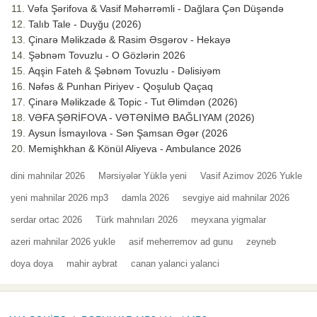
Vəfa Şərifova & Vasif Məhərrəmli - Dağlara Çən Düşəndə
Talıb Tale - Duyğu (2026)
Çinarə Məlikzadə & Rasim Əsgərov - Hekayə
Şəbnəm Tovuzlu - O Gözlərin 2026
Aqşin Fateh & Şəbnəm Tovuzlu - Dəlisiyəm
Nəfəs & Punhan Piriyev - Qoşulub Qaçaq
Çinarə Məlikzade & Topic - Tut Əlimdən (2026)
VƏFA ŞƏRİFOVA - VƏTƏNİMƏ BAĞLIYAM (2026)
Aysun İsmayılova - Sən Şamsan Əgər (2026
Memişhkhan & Könül Aliyeva - Ambulance 2026
dini mahnilar 2026
Mərsiyələr Yüklə yeni
Vasif Azimov 2026 Yukle
yeni mahnilar 2026 mp3
damla 2026
sevgiye aid mahnilar 2026
serdar ortac 2026
Türk mahnıları 2026
meyxana yigmalar
azeri mahnilar 2026 yukle
asif meherremov ad gunu
zeyneb
doya doya
mahir aybrat
canan yalanci yalanci