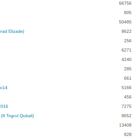
66756
805
50485
urad Elizade)
8622
256
6271
4240
285
661
2o14
5166
456
2016
7275
ft Togrul Qubali)
8652
13408
828