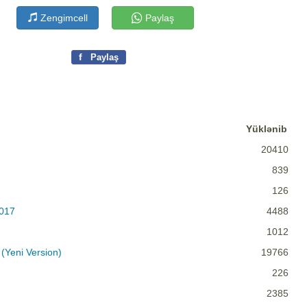
Zengimcell
Paylaş
f
Paylaş
Yüklənib
20410
839
126
2017
4488
1012
(Yeni Version)
19766
226
2385