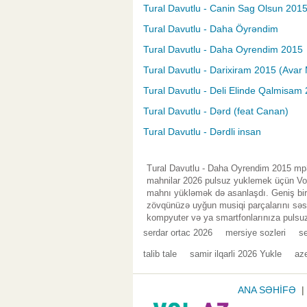
Tural Davutlu - Canin Sag Olsun 201
Tural Davutlu - Daha Öyrəndim
Tural Davutlu - Daha Oyrendim 2015
Tural Davutlu - Darixiram 2015 (Avar 
Tural Davutlu - Deli Elinde Qalmisam 
Tural Davutlu - Dərd (feat Canan)
Tural Davutlu - Dərdli insan
Tural Davutlu - Daha Oyrendim 2015 mp3 
mahnilar 2026 pulsuz yuklemek üçün Vol.
mahnı yükləmək də asanlaşdı. Geniş bir 
zövqünüzə uyğun musiqi parçalarını səsl
kompyuter və ya smartfonlarınıza pulsuz
serdar ortac 2026
mersiye sozleri
s
talib tale
samir ilqarli 2026 Yukle
aze
ANA SƏHİFƏ