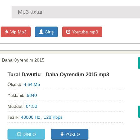
Vip Mp3
Giriş
Youtube mp3
 - Daha Oyrendim 2015
Tural Davutlu - Daha Oyrendim 2015 mp3
Ölçüsü:
4.64 Mb
Yüklənib:
5840
Müddəti:
04:50
Tezlik:
48000 Hz , 128 Kbps
DİNLƏ
YÜKLƏ