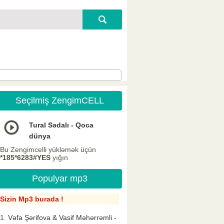
Seçilmiş ZengimCELL
Tural Sədalı - Qoca
dünya
Bu Zengimcelli yükləmək üçün
*185*6283#YES
yığın
Populyar mp3
Sizin Mp3 burada !
Vəfa Şərifova & Vasif Məhərrəmli -