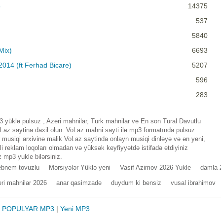
5
14375
537
5840
Mix)
6693
2014 (ft Ferhad Bicare)
5207
596
283
yüklə pulsuz , Azeri mahnilar, Turk mahnilar ve En son Tural Davutlu
az saytina daxil olun. Vol.az mahni sayti ilə mp3 formatında pulsuz
musiqi arxivinə malik Vol.az saytinda onlayn musiqi dinləyə və ən yeni,
i reklam loqoları olmadan və yüksək keyfiyyətdə istifadə etdiyiniz
 mp3 yukle bilərsiniz.
ebnem tovuzlu
Mərsiyələr Yüklə yeni
Vasif Azimov 2026 Yukle
damla 
ri mahnilar 2026
anar qasimzade
duydum ki bensiz
vusal ibrahimov
|
POPULYAR MP3
|
Yeni MP3