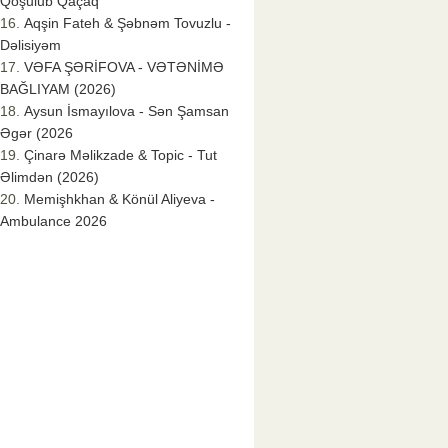
Qoşulub Qaçaq
Aqşin Fateh & Şəbnəm Tovuzlu -
Dəlisiyəm
VƏFA ŞƏRİFOVA - VƏTƏNİMƏ
BAĞLIYAM (2026)
Aysun İsmayılova - Sən Şamsan
Əgər (2026
Çinarə Məlikzade & Topic - Tut
Əlimdən (2026)
Memişhkhan & Könül Aliyeva -
Ambulance 2026