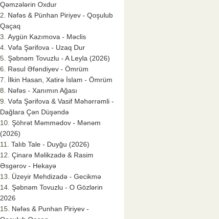
Qəmzələrin Oxdur
Nəfəs & Pünhan Piriyev - Qoşulub
Qaçaq
Aygün Kazımova - Məclis
Vəfa Şərifova - Uzaq Dur
Şəbnəm Tovuzlu - A Leyla (2026)
Rəsul Əfəndiyev - Ömrüm
İlkin Hasan, Xatirə İslam - Ömrüm
Nəfəs - Xanımın Ağası
Vəfa Şərifova & Vasif Məhərrəmli -
Dağlara Çən Düşəndə
Şöhrət Məmmədov - Mənəm
(2026)
Talıb Tale - Duyğu (2026)
Çinarə Məlikzadə & Rasim
Əsgərov - Hekayə
Üzeyir Mehdizadə - Gecikmə
Şəbnəm Tovuzlu - O Gözlərin
2026
Nəfəs & Punhan Piriyev -