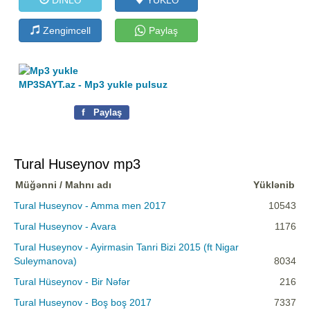
Zengimcell
Paylaş
MP3SAYT.az - Mp3 yukle pulsuz
f
Paylaş
Tural Huseynov mp3
Müğənni / Mahnı adı
Yüklənib
Tural Huseynov - Amma men 2017
10543
Tural Huseynov - Avara
1176
Tural Huseynov - Ayirmasin Tanri Bizi 2015 (ft Nigar
Suleymanova)
8034
Tural Hüseynov - Bir Nəfər
216
Tural Huseynov - Boş boş 2017
7337