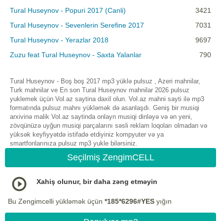
Tural Huseynov - Popuri 2017 (Canli)
3421
Tural Huseynov - Sevenlerin Serefine 2017
7031
Tural Huseynov - Yerazlar 2018
9697
Zuzu feat Tural Huseynov - Saxta Yalanlar
790
Tural Huseynov - Boş boş 2017 mp3 yüklə pulsuz , Azeri mahnilar,
Turk mahnilar ve En son Tural Huseynov mahnilar 2026 pulsuz
yuklemek üçün Vol.az saytina daxil olun. Vol.az mahni sayti ilə mp3
formatında pulsuz mahnı yükləmək də asanlaşdı. Geniş bir musiqi
arxivinə malik Vol.az saytinda onlayn musiqi dinləyə və ən yeni,
zövqünüzə uyğun musiqi parçalarını səsli reklam loqoları olmadan və
yüksək keyfiyyətdə istifadə etdiyiniz kompyuter və ya
smartfonlarınıza pulsuz mp3 yukle bilərsiniz.
Seçilmiş ZengimCELL
Xahiş olunur, bir daha zəng etməyin
Bu Zengimcelli yükləmək üçün
*185*6296#YES
yığın