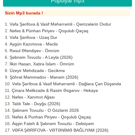
Populyar mp3
Sizin Mp3 burada !
Vəfa Şərifova & Vasif Məhərrəmli - Qəmzələrin Oxdur
Nəfəs & Pünhan Piriyev - Qoşulub Qaçaq
Vəfa Şərifova - Uzaq Dur
Aygün Kazımova - Məclis
Rəsul Əfəndiyev - Ömrüm
Şəbnəm Tovuzlu - A Leyla (2026)
İlkin Hasan, Xatirə İslam - Ömrüm
Üzeyir Mehdizadə - Gecikmə
Şöhrət Məmmədov - Mənəm (2026)
Vəfa Şərifova & Vasif Məhərrəmli - Dağlara Çən Düşəndə
Çinarə Məlikzadə & Rasim Əsgərov - Hekayə
Nəfəs - Xanımın Ağası
Talıb Tale - Duyğu (2026)
Şəbnəm Tovuzlu - O Gözlərin 2026
Nəfəs & Punhan Piriyev - Qoşulub Qaçaq
Aqşin Fateh & Şəbnəm Tovuzlu - Dəlisiyəm
VƏFA ŞƏRİFOVA - VƏTƏNİMƏ BAĞLIYAM (2026)