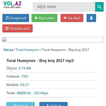
Zengimcell
Mp3 yüklə
Vip Mp3
Youtube mp3
Vol.az
/
Tural Huseynov
/ Tural Huseynov - Boş boş 2017
Tural Huseynov - Boş boş 2017 mp3
Ölçüsü:
4.74 Mb
Yüklənib:
7337
Müddəti:
03:17
Tezlik:
48000 Hz , 192 Kbps
DİNLƏ
YÜKLƏ