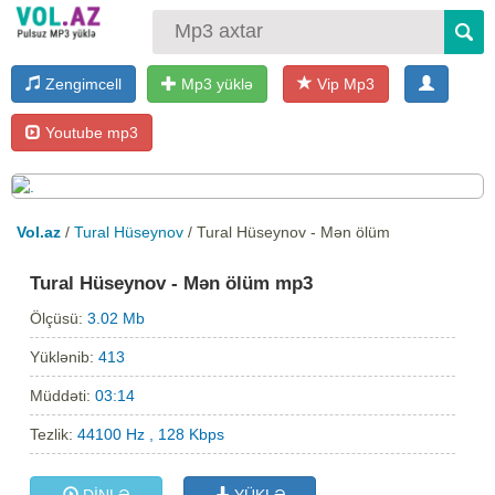
Zengimcell
Mp3 yüklə
Vip Mp3
Youtube mp3
Vol.az
/
Tural Hüseynov
/ Tural Hüseynov - Mən ölüm
Tural Hüseynov - Mən ölüm mp3
Ölçüsü:
3.02 Mb
Yüklənib:
413
Müddəti:
03:14
Tezlik:
44100 Hz , 128 Kbps
DİNLƏ
YÜKLƏ