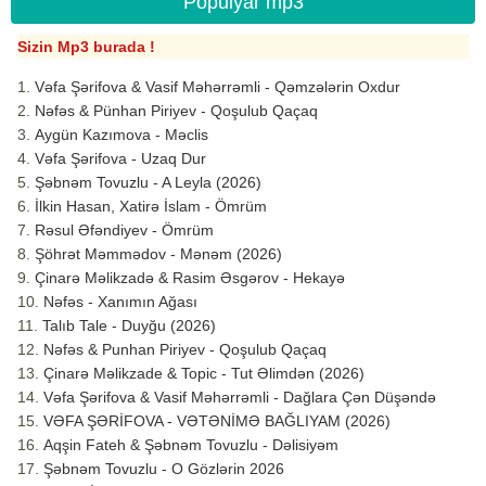
Populyar mp3
Sizin Mp3 burada !
Vəfa Şərifova & Vasif Məhərrəmli - Qəmzələrin Oxdur
Nəfəs & Pünhan Piriyev - Qoşulub Qaçaq
Aygün Kazımova - Məclis
Vəfa Şərifova - Uzaq Dur
Şəbnəm Tovuzlu - A Leyla (2026)
İlkin Hasan, Xatirə İslam - Ömrüm
Rəsul Əfəndiyev - Ömrüm
Şöhrət Məmmədov - Mənəm (2026)
Çinarə Məlikzadə & Rasim Əsgərov - Hekayə
Nəfəs - Xanımın Ağası
Talıb Tale - Duyğu (2026)
Nəfəs & Punhan Piriyev - Qoşulub Qaçaq
Çinarə Məlikzade & Topic - Tut Əlimdən (2026)
Vəfa Şərifova & Vasif Məhərrəmli - Dağlara Çən Düşəndə
VƏFA ŞƏRİFOVA - VƏTƏNİMƏ BAĞLIYAM (2026)
Aqşin Fateh & Şəbnəm Tovuzlu - Dəlisiyəm
Şəbnəm Tovuzlu - O Gözlərin 2026