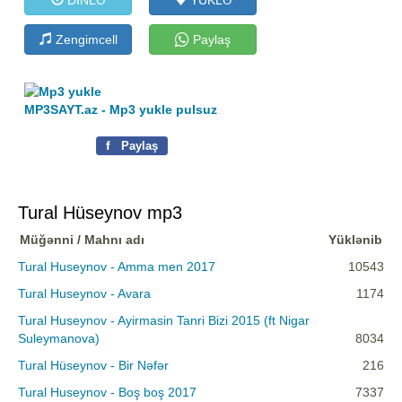
Zengimcell
Paylaş
MP3SAYT.az - Mp3 yukle pulsuz
f
Paylaş
Tural Hüseynov mp3
Müğənni / Mahnı adı
Yüklənib
Tural Huseynov - Amma men 2017
10543
Tural Huseynov - Avara
1174
Tural Huseynov - Ayirmasin Tanri Bizi 2015 (ft Nigar
Suleymanova)
8034
Tural Hüseynov - Bir Nəfər
216
Tural Huseynov - Boş boş 2017
7337