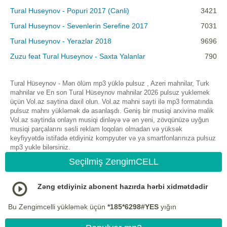
Tural Huseynov - Popuri 2017 (Canli)
3421
Tural Huseynov - Sevenlerin Serefine 2017
7031
Tural Huseynov - Yerazlar 2018
9696
Zuzu feat Tural Huseynov - Saxta Yalanlar
790
Tural Hüseynov - Mən ölüm mp3 yüklə pulsuz , Azeri mahnilar, Turk
mahnilar ve En son Tural Hüseynov mahnilar 2026 pulsuz yuklemek
üçün Vol.az saytina daxil olun. Vol.az mahni sayti ilə mp3 formatında
pulsuz mahnı yükləmək də asanlaşdı. Geniş bir musiqi arxivinə malik
Vol.az saytinda onlayn musiqi dinləyə və ən yeni, zövqünüzə uyğun
musiqi parçalarını səsli reklam loqoları olmadan və yüksək
keyfiyyətdə istifadə etdiyiniz kompyuter və ya smartfonlarınıza pulsuz
mp3 yukle bilərsiniz.
Seçilmiş ZengimCELL
Zəng etdiyiniz abonent hazırda hərbi xidmətdədir
Bu Zengimcelli yükləmək üçün
*185*6298#YES
yığın