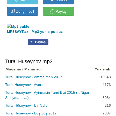
Zengimcell
Paylaş
MP3SAYT.az - Mp3 yukle pulsuz
f
Paylaş
Tural Huseynov mp3
Müğənni / Mahnı adı
Yüklənib
Tural Huseynov - Amma men 2017
10543
Tural Huseynov - Avara
1176
Tural Huseynov - Ayirmasin Tanri Bizi 2015 (ft Nigar
Suleymanova)
8034
Tural Hüseynov - Bir Nəfər
216
Tural Huseynov - Boş boş 2017
7337