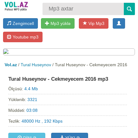
Zengimcell
Mp3 yüklə
Vip Mp3
Youtube mp3
Vol.az
/
Tural Huseynov
/ Tural Huseynov - Cekmeyecem 2016
Tural Huseynov - Cekmeyecem 2016 mp3
Ölçüsü:
4.4 Mb
Yüklənib:
3321
Müddəti:
03:08
Tezlik:
48000 Hz , 192 Kbps
DİNLƏ
YÜKLƏ