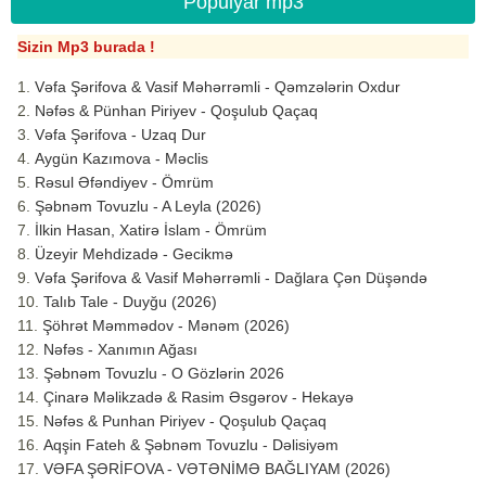
Populyar mp3
Sizin Mp3 burada !
Vəfa Şərifova & Vasif Məhərrəmli - Qəmzələrin Oxdur
Nəfəs & Pünhan Piriyev - Qoşulub Qaçaq
Vəfa Şərifova - Uzaq Dur
Aygün Kazımova - Məclis
Rəsul Əfəndiyev - Ömrüm
Şəbnəm Tovuzlu - A Leyla (2026)
İlkin Hasan, Xatirə İslam - Ömrüm
Üzeyir Mehdizadə - Gecikmə
Vəfa Şərifova & Vasif Məhərrəmli - Dağlara Çən Düşəndə
Talıb Tale - Duyğu (2026)
Şöhrət Məmmədov - Mənəm (2026)
Nəfəs - Xanımın Ağası
Şəbnəm Tovuzlu - O Gözlərin 2026
Çinarə Məlikzadə & Rasim Əsgərov - Hekayə
Nəfəs & Punhan Piriyev - Qoşulub Qaçaq
Aqşin Fateh & Şəbnəm Tovuzlu - Dəlisiyəm
VƏFA ŞƏRİFOVA - VƏTƏNİMƏ BAĞLIYAM (2026)