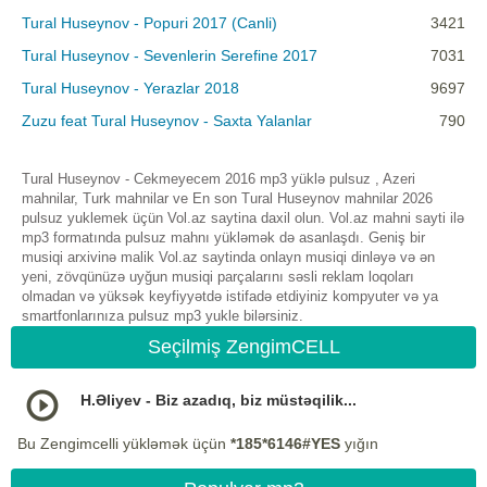
Tural Huseynov - Popuri 2017 (Canli)
3421
Tural Huseynov - Sevenlerin Serefine 2017
7031
Tural Huseynov - Yerazlar 2018
9697
Zuzu feat Tural Huseynov - Saxta Yalanlar
790
Tural Huseynov - Cekmeyecem 2016 mp3 yüklə pulsuz , Azeri
mahnilar, Turk mahnilar ve En son Tural Huseynov mahnilar 2026
pulsuz yuklemek üçün Vol.az saytina daxil olun. Vol.az mahni sayti ilə
mp3 formatında pulsuz mahnı yükləmək də asanlaşdı. Geniş bir
musiqi arxivinə malik Vol.az saytinda onlayn musiqi dinləyə və ən
yeni, zövqünüzə uyğun musiqi parçalarını səsli reklam loqoları
olmadan və yüksək keyfiyyətdə istifadə etdiyiniz kompyuter və ya
smartfonlarınıza pulsuz mp3 yukle bilərsiniz.
Seçilmiş ZengimCELL
H.Əliyev - Biz azadıq, biz müstəqilik...
Bu Zengimcelli yükləmək üçün
*185*6146#YES
yığın