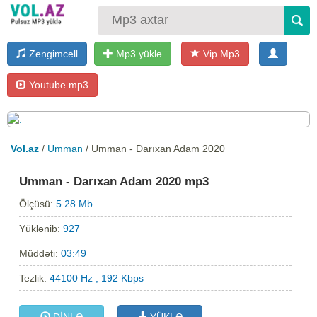
Zengimcell
Mp3 yüklə
Vip Mp3
Youtube mp3
Vol.az
/
Umman
/ Umman - Darıxan Adam 2020
Umman - Darıxan Adam 2020 mp3
Ölçüsü:
5.28 Mb
Yüklənib:
927
Müddəti:
03:49
Tezlik:
44100 Hz , 192 Kbps
DİNLƏ
YÜKLƏ