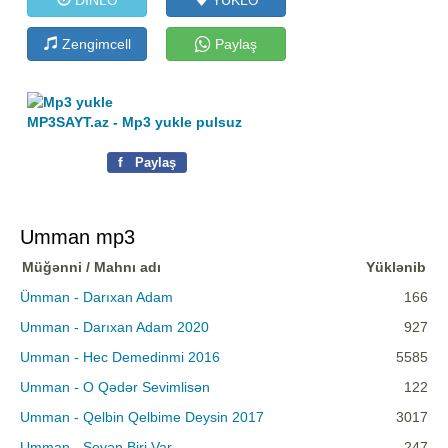
Zengimcell
Paylaş
MP3SAYT.az - Mp3 yukle pulsuz
f
Paylaş
Umman mp3
Müğənni / Mahnı adı
Yüklənib
Ümman - Darıxan Adam
166
Umman - Darıxan Adam 2020
927
Umman - Hec Demedinmi 2016
5585
Umman - O Qədər Sevimlisən
122
Umman - Qelbin Qelbime Deysin 2017
3017
Umman - Sevən Biri Var
247