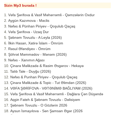
Sizin Mp3 burada !
Vəfa Şərifova & Vasif Məhərrəmli - Qəmzələrin Oxdur
Aygün Kazımova - Məclis
Nəfəs & Pünhan Piriyev - Qoşulub Qaçaq
Vəfa Şərifova - Uzaq Dur
Şəbnəm Tovuzlu - A Leyla (2026)
İlkin Hasan, Xatirə İslam - Ömrüm
Rəsul Əfəndiyev - Ömrüm
Şöhrət Məmmədov - Mənəm (2026)
Nəfəs - Xanımın Ağası
Çinarə Məlikzadə & Rasim Əsgərov - Hekayə
Talıb Tale - Duyğu (2026)
Nəfəs & Punhan Piriyev - Qoşulub Qaçaq
Çinarə Məlikzade & Topic - Tut Əlimdən (2026)
VƏFA ŞƏRİFOVA - VƏTƏNİMƏ BAĞLIYAM (2026)
Vəfa Şərifova & Vasif Məhərrəmli - Dağlara Çən Düşəndə
Aqşin Fateh & Şəbnəm Tovuzlu - Dəlisiyəm
Şəbnəm Tovuzlu - O Gözlərin 2026
Aysun İsmayılova - Sən Şamsan Əgər (2026