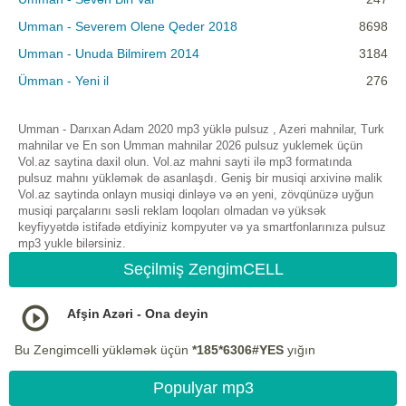
Umman - Severem Olene Qeder 2018
8698
Umman - Unuda Bilmirem 2014
3184
Ümman - Yeni il
276
Umman - Darıxan Adam 2020 mp3 yüklə pulsuz , Azeri mahnilar, Turk
mahnilar ve En son Umman mahnilar 2026 pulsuz yuklemek üçün
Vol.az saytina daxil olun. Vol.az mahni sayti ilə mp3 formatında
pulsuz mahnı yükləmək də asanlaşdı. Geniş bir musiqi arxivinə malik
Vol.az saytinda onlayn musiqi dinləyə və ən yeni, zövqünüzə uyğun
musiqi parçalarını səsli reklam loqoları olmadan və yüksək
keyfiyyətdə istifadə etdiyiniz kompyuter və ya smartfonlarınıza pulsuz
mp3 yukle bilərsiniz.
Seçilmiş ZengimCELL
Afşin Azəri - Ona deyin
Bu Zengimcelli yükləmək üçün
*185*6306#YES
yığın
Populyar mp3