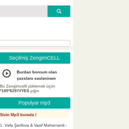
Seçilmiş ZengimCELL
Burdan borcum olan
şəxslərə səslənirəm
Bu Zengimcelli yükləmək üçün
*185*6297#YES
yığın
Populyar mp3
Sizin Mp3 burada !
Vəfa Şərifova & Vasif Məhərrəmli -