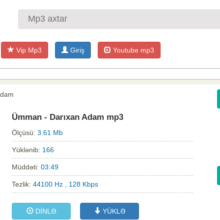
Vip Mp3
Giriş
Youtube mp3
Adam
Ümman - Darıxan Adam mp3
Ölçüsü:
3.61 Mb
Yüklənib:
166
Müddəti:
03:49
Tezlik:
44100 Hz , 128 Kbps
DİNLƏ
YÜKLƏ