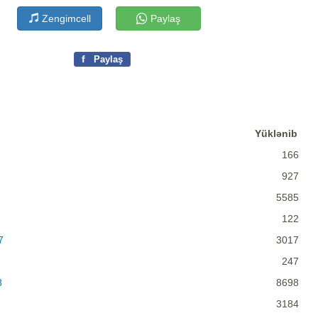
Zengimcell
Paylaş
f
Paylaş
Yüklənib
166
927
5585
122
7
3017
247
8
8698
3184