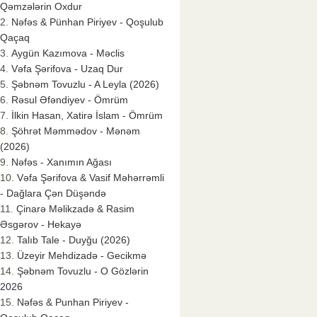
Qəmzələrin Oxdur
Nəfəs & Pünhan Piriyev - Qoşulub
Qaçaq
Aygün Kazımova - Məclis
Vəfa Şərifova - Uzaq Dur
Şəbnəm Tovuzlu - A Leyla (2026)
Rəsul Əfəndiyev - Ömrüm
İlkin Hasan, Xatirə İslam - Ömrüm
Şöhrət Məmmədov - Mənəm
(2026)
Nəfəs - Xanımın Ağası
Vəfa Şərifova & Vasif Məhərrəmli
- Dağlara Çən Düşəndə
Çinarə Məlikzadə & Rasim
Əsgərov - Hekayə
Talıb Tale - Duyğu (2026)
Üzeyir Mehdizadə - Gecikmə
Şəbnəm Tovuzlu - O Gözlərin
2026
Nəfəs & Punhan Piriyev -