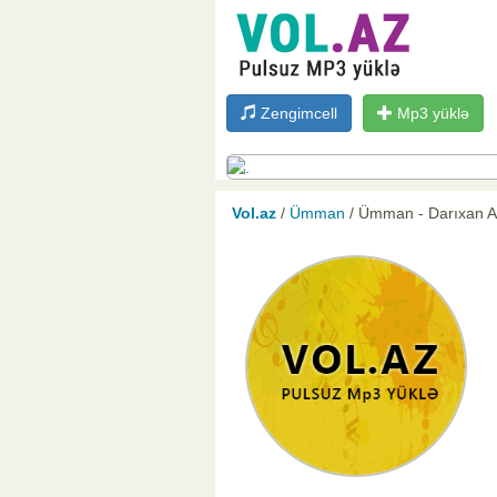
Zengimcell
Mp3 yüklə
Vol.az
/
Ümman
/ Ümman - Darıxan 