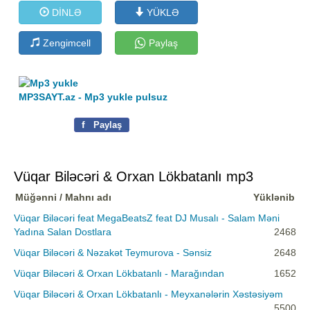
DİNLƏ
YÜKLƏ
Zengimcell
Paylaş
MP3SAYT.az - Mp3 yukle pulsuz
f
Paylaş
Vüqar Biləcəri & Orxan Lökbatanlı mp3
Müğənni / Mahnı adı
Yüklənib
Vüqar Biləcəri feat MegaBeatsZ feat DJ Musalı - Salam Məni
Yadına Salan Dostlara
2468
Vüqar Biləcəri & Nəzakət Teymurova - Sənsiz
2648
Vüqar Biləcəri & Orxan Lökbatanlı - Marağından
1652
Vüqar Biləcəri & Orxan Lökbatanlı - Meyxanələrin Xəstəsiyəm
5500