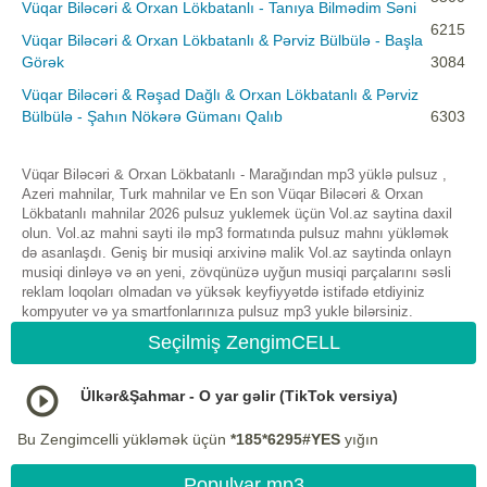
Vüqar Biləcəri & Orxan Lökbatanlı - Tanıya Bilmədim Səni
6215
Vüqar Biləcəri & Orxan Lökbatanlı & Pərviz Bülbülə - Başla
Görək
3084
Vüqar Biləcəri & Rəşad Dağlı & Orxan Lökbatanlı & Pərviz
Bülbülə - Şahın Nökərə Gümanı Qalıb
6303
Vüqar Biləcəri & Orxan Lökbatanlı - Marağından mp3 yüklə pulsuz ,
Azeri mahnilar, Turk mahnilar ve En son Vüqar Biləcəri & Orxan
Lökbatanlı mahnilar 2026 pulsuz yuklemek üçün Vol.az saytina daxil
olun. Vol.az mahni sayti ilə mp3 formatında pulsuz mahnı yükləmək
də asanlaşdı. Geniş bir musiqi arxivinə malik Vol.az saytinda onlayn
musiqi dinləyə və ən yeni, zövqünüzə uyğun musiqi parçalarını səsli
reklam loqoları olmadan və yüksək keyfiyyətdə istifadə etdiyiniz
kompyuter və ya smartfonlarınıza pulsuz mp3 yukle bilərsiniz.
Seçilmiş ZengimCELL
Ülkər&Şahmar - O yar gəlir (TikTok versiya)
Bu Zengimcelli yükləmək üçün
*185*6295#YES
yığın
Populyar mp3