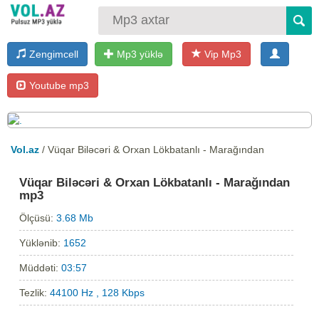
Zengimcell
Mp3 yüklə
Vip Mp3
Youtube mp3
Vol.az
/ Vüqar Biləcəri & Orxan Lökbatanlı - Marağından
Vüqar Biləcəri & Orxan Lökbatanlı - Marağından
mp3
Ölçüsü:
3.68 Mb
Yüklənib:
1652
Müddəti:
03:57
Tezlik:
44100 Hz , 128 Kbps