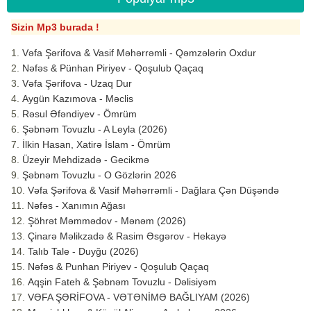
Sizin Mp3 burada !
Vəfa Şərifova & Vasif Məhərrəmli - Qəmzələrin Oxdur
Nəfəs & Pünhan Piriyev - Qoşulub Qaçaq
Vəfa Şərifova - Uzaq Dur
Aygün Kazımova - Məclis
Rəsul Əfəndiyev - Ömrüm
Şəbnəm Tovuzlu - A Leyla (2026)
İlkin Hasan, Xatirə İslam - Ömrüm
Üzeyir Mehdizadə - Gecikmə
Şəbnəm Tovuzlu - O Gözlərin 2026
Vəfa Şərifova & Vasif Məhərrəmli - Dağlara Çən Düşəndə
Nəfəs - Xanımın Ağası
Şöhrət Məmmədov - Mənəm (2026)
Çinarə Məlikzadə & Rasim Əsgərov - Hekayə
Talıb Tale - Duyğu (2026)
Nəfəs & Punhan Piriyev - Qoşulub Qaçaq
Aqşin Fateh & Şəbnəm Tovuzlu - Dəlisiyəm
VƏFA ŞƏRİFOVA - VƏTƏNİMƏ BAĞLIYAM (2026)