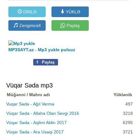
DİNLƏ
YÜKLƏ
Zengimcell
Paylaş
MP3SAYT.az - Mp3 yukle pulsuz
f
Paylaş
Vüqar Səda mp3
Müğənni / Mahnı adı
Yüklənib
Vuqar Səda - Ağıl Vermə
497
Vüqar Səda - Allaha Olan Sevgi 2016
3218
Vüqar Səda - Aqlimi Aldin 2017
6295
Vüqar Səda - Ara Usaqi 2017
3721