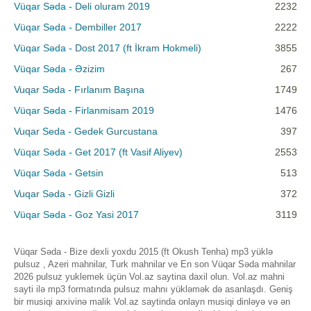
Vüqar Səda - Deli oluram 2019
2232
Vüqar Səda - Dembiller 2017
2222
Vüqar Səda - Dost 2017 (ft İkram Hokmeli)
3855
Vüqar Səda - Əzizim
267
Vuqar Səda - Fırlanım Başına
1749
Vüqar Səda - Firlanmisam 2019
1476
Vuqar Seda - Gedek Gurcustana
397
Vüqar Səda - Get 2017 (ft Vasif Aliyev)
2553
Vüqar Səda - Getsin
513
Vuqar Səda - Gizli Gizli
372
Vüqar Səda - Goz Yasi 2017
3119
Vüqar Səda - Bize dexli yoxdu 2015 (ft Okush Tenha) mp3 yüklə
pulsuz , Azeri mahnilar, Turk mahnilar ve En son Vüqar Səda mahnilar
2026 pulsuz yuklemek üçün Vol.az saytina daxil olun. Vol.az mahni
sayti ilə mp3 formatında pulsuz mahnı yükləmək də asanlaşdı. Geniş
bir musiqi arxivinə malik Vol.az saytinda onlayn musiqi dinləyə və ən