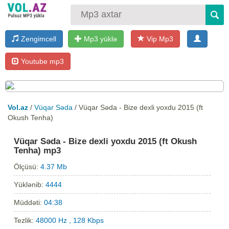
Zengimcell
Mp3 yüklə
Vip Mp3
Youtube mp3
Vol.az
/
Vüqar Səda
/ Vüqar Səda - Bize dexli yoxdu 2015 (ft
Okush Tenha)
Vüqar Səda - Bize dexli yoxdu 2015 (ft Okush
Tenha) mp3
Ölçüsü:
4.37 Mb
Yüklənib:
4444
Müddəti:
04:38
Tezlik:
48000 Hz , 128 Kbps