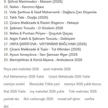
Şöhrət Məmmədov - Mənəm (2026)
Nəfəs - Xanımın Ağası
Vəfa Şərifova & Vasif Məhərrəmli - Dağlara Çən Düşəndə
Talıb Tale - Duyğu (2026)
Çinarə Məlikzadə & Rasim Əsgərov - Hekayə
Şəbnəm Tovuzlu - O Gözlərin 2026
Nəfəs & Punhan Piriyev - Qoşulub Qaçaq
Aqşin Fateh & Şəbnəm Tovuzlu - Dəlisiyəm
VƏFA ŞƏRİFOVA - VƏTƏNİMƏ BAĞLIYAM (2026)
Çinarə Məlikzade & Topic - Tut Əlimdən (2026)
Aysun İsmayılova - Sən Şamsan Əgər (2026
Memişhkhan & Könül Aliyeva - Ambulance 2026
Roya yeni mahnilari 2026
azeri mahnilar 2026
Asif Meherremov 2026 Yukle
Uzeyir Mehdizade 2026 Yukle
mersiye sozleri
Mərsiyələr Yüklə yeni
mersiye 2026 yukle boxca
Ifrat 2026 Yukle
toy mahnilari 2026 yukle
Türk mahnıları 2026
yerinde dur
ilkin cerkezoglu 2020
murad arif qizim
zenfira
dini