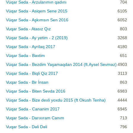
Vüqar Səda - Arzularımın qadını
704
Vüqar Səda - Asiqem Sene 2015
6105
Vüqar Səda - Aşkımsın Sen 2016
6052
Vuqar Səda - Atasız Qız
803
Vüqar Səda - Ay yetim - 2 (2019)
3268
Vüqar Səda - Ayrilaq 2017
4180
Vüqar Səda - Bəxtim
651
Vüqar Səda - Bezdim Yaşamaqdan 2014 (ft.Aysel Sevməz)
4903
Vüqar Səda - Biqli Qiz 2017
3113
Vuqar Səda - Bir İnsan
863
Vüqar Səda - Biten Sevda 2016
6983
Vüqar Səda - Bize dexli yoxdu 2015 (ft Okush Tenha)
4444
Vüqar Səda - Cananim 2017
6945
Vuqar Səda - Darıxıram Canım
713
Vuqar Səda - Dəli Dəli
796