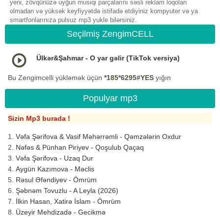
yeni, zövqünüzə uyğun musiqi parçalarını səsli reklam loqoları
olmadan və yüksək keyfiyyətdə istifadə etdiyiniz kompyuter və ya
smartfonlarınıza pulsuz mp3 yukle bilərsiniz.
Seçilmiş ZengimCELL
Ülkər&Şahmar - O yar gəlir (TikTok versiya)
Bu Zengimcelli yükləmək üçün
*185*6295#YES
yığın
Populyar mp3
Sizin Mp3 burada !
Vəfa Şərifova & Vasif Məhərrəmli - Qəmzələrin Oxdur
Nəfəs & Pünhan Piriyev - Qoşulub Qaçaq
Vəfa Şərifova - Uzaq Dur
Aygün Kazımova - Məclis
Rəsul Əfəndiyev - Ömrüm
Şəbnəm Tovuzlu - A Leyla (2026)
İlkin Hasan, Xatirə İslam - Ömrüm
Üzeyir Mehdizadə - Gecikmə