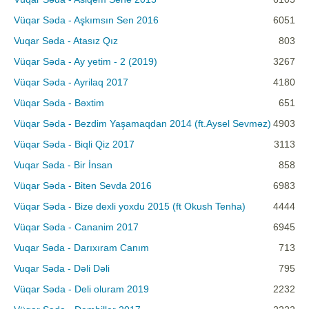
Vüqar Səda - Aşkımsın Sen 2016
6051
Vuqar Səda - Atasız Qız
803
Vüqar Səda - Ay yetim - 2 (2019)
3267
Vüqar Səda - Ayrilaq 2017
4180
Vüqar Səda - Bəxtim
651
Vüqar Səda - Bezdim Yaşamaqdan 2014 (ft.Aysel Sevməz)
4903
Vüqar Səda - Biqli Qiz 2017
3113
Vuqar Səda - Bir İnsan
858
Vüqar Səda - Biten Sevda 2016
6983
Vüqar Səda - Bize dexli yoxdu 2015 (ft Okush Tenha)
4444
Vüqar Səda - Cananim 2017
6945
Vuqar Səda - Darıxıram Canım
713
Vuqar Səda - Dəli Dəli
795
Vüqar Səda - Deli oluram 2019
2232