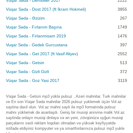
Vüqar Səda - Dembiller 2017
2222
Vüqar Səda - Dost 2017 (ft İkram Hokmeli)
3855
Vüqar Səda - Əzizim
267
Vuqar Səda - Fırlanım Başına
1749
Vüqar Səda - Firlanmisam 2019
1476
Vuqar Seda - Gedek Gurcustana
397
Vüqar Səda - Get 2017 (ft Vasif Aliyev)
2552
Vüqar Səda - Getsin
513
Vuqar Səda - Gizli Gizli
372
Vüqar Səda - Goz Yasi 2017
3119
Vüqar Səda - Getsin mp3 yüklə pulsuz , Azeri mahnilar, Turk mahnilar
ve En son Vüqar Səda mahnilar 2026 pulsuz yuklemek üçün Vol.az
saytina daxil olun. Vol.az mahni sayti ilə mp3 formatında pulsuz
mahnı yükləmək də asanlaşdı. Geniş bir musiqi arxivinə malik Vol.az
saytinda onlayn musiqi dinləyə və ən yeni, zövqünüzə uyğun musiqi
parçalarını səsli reklam loqoları olmadan və yüksək keyfiyyətdə
istifadə etdiyiniz kompyuter və ya smartfonlarınıza pulsuz mp3 yukle