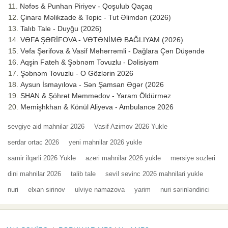
Nəfəs & Punhan Piriyev - Qoşulub Qaçaq
Çinarə Məlikzade & Topic - Tut Əlimdən (2026)
Talıb Tale - Duyğu (2026)
VƏFA ŞƏRİFOVA - VƏTƏNİMƏ BAĞLIYAM (2026)
Vəfa Şərifova & Vasif Məhərrəmli - Dağlara Çən Düşəndə
Aqşin Fateh & Şəbnəm Tovuzlu - Dəlisiyəm
Şəbnəm Tovuzlu - O Gözlərin 2026
Aysun İsmayılova - Sən Şamsan Əgər (2026
SHAN & Şöhrət Məmmədov - Yaram Öldürməz
Memişhkhan & Könül Aliyeva - Ambulance 2026
sevgiye aid mahnilar 2026
Vasif Azimov 2026 Yukle
serdar ortac 2026
yeni mahnilar 2026 yukle
samir ilqarli 2026 Yukle
azeri mahnilar 2026 yukle
mersiye sozleri
dini mahnilar 2026
talib tale
sevil sevinc 2026 mahnilari yukle
nuri
elxan sirinov
ulviye namazova
yarim
nuri sərinləndirici