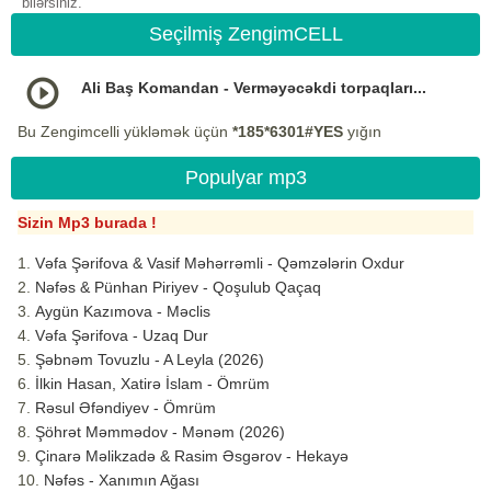
bilərsiniz.
Seçilmiş ZengimCELL
Ali Baş Komandan - Verməyəcəkdi torpaqları...
Bu Zengimcelli yükləmək üçün
*185*6301#YES
yığın
Populyar mp3
Sizin Mp3 burada !
Vəfa Şərifova & Vasif Məhərrəmli - Qəmzələrin Oxdur
Nəfəs & Pünhan Piriyev - Qoşulub Qaçaq
Aygün Kazımova - Məclis
Vəfa Şərifova - Uzaq Dur
Şəbnəm Tovuzlu - A Leyla (2026)
İlkin Hasan, Xatirə İslam - Ömrüm
Rəsul Əfəndiyev - Ömrüm
Şöhrət Məmmədov - Mənəm (2026)
Çinarə Məlikzadə & Rasim Əsgərov - Hekayə
Nəfəs - Xanımın Ağası