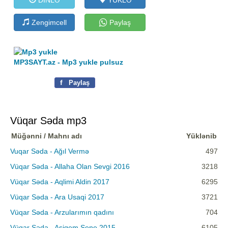
Zengimcell
Paylaş
MP3SAYT.az - Mp3 yukle pulsuz
f
Paylaş
Vüqar Səda mp3
Müğənni / Mahnı adı
Yüklənib
Vuqar Səda - Ağıl Vermə
497
Vüqar Səda - Allaha Olan Sevgi 2016
3218
Vüqar Səda - Aqlimi Aldin 2017
6295
Vüqar Səda - Ara Usaqi 2017
3721
Vüqar Səda - Arzularımın qadını
704
Vüqar Səda - Asiqem Sene 2015
6105