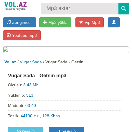
Zengimcell
Mp3 yüklə
Vip Mp3
Youtube mp3
Vol.az
/
Vüqar Səda
/ Vüqar Səda - Getsin
Vüqar Səda - Getsin mp3
Ölçüsü:
3.43 Mb
Yüklənib:
513
Müddəti:
03:40
Tezlik:
44100 Hz , 128 Kbps
DİNLƏ
YÜKLƏ