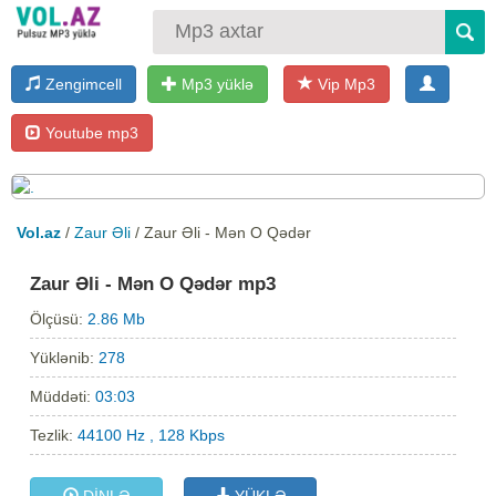
Zengimcell
Mp3 yüklə
Vip Mp3
Youtube mp3
Vol.az
/
Zaur Əli
/ Zaur Əli - Mən O Qədər
Zaur Əli - Mən O Qədər mp3
Ölçüsü:
2.86 Mb
Yüklənib:
278
Müddəti:
03:03
Tezlik:
44100 Hz , 128 Kbps
DİNLƏ
YÜKLƏ