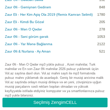
Zaur Əli - Gəmiynən Gedirəm
848
Zaur Eli - Her Kim Aşiq Ola 2019 (Remix Kamran Selimli)
1780
Zaur Eli - Kimdi Bu Gözəl
205
Zaur Əli - Mən O Qədər
278
Zaur Əli - Səni görüm gərək
1053
Zaur Əli - Yar Mənə Bağlanma
2122
Zaur Əli & Nurlana - Ay Aman
521
Zaur Əli - Mən O Qədər mp3 yüklə pulsuz , Azeri mahnilar, Turk
mahnilar ve En son Zaur Əli mahnilar 2026 pulsuz yuklemek üçün
Vol.az saytina daxil olun. Vol.az mahni sayti ilə mp3 formatında
pulsuz mahnı yükləmək də asanlaşdı. Geniş bir musiqi arxivinə malik
Vol.az saytinda onlayn musiqi dinləyə və ən yeni, zövqünüzə uyğun
musiqi parçalarını səsli reklam loqoları olmadan və yüksək
keyfiyyətdə istifadə etdiyiniz kompyuter və ya smartfonlarınıza pulsuz
mp3 yukle bilərsiniz.
Seçilmiş ZengimCELL