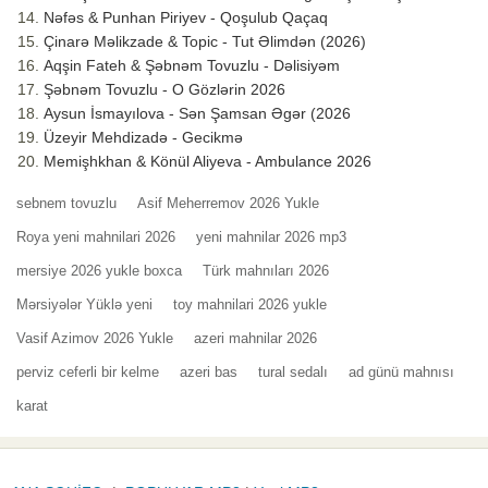
Nəfəs & Punhan Piriyev - Qoşulub Qaçaq
Çinarə Məlikzade & Topic - Tut Əlimdən (2026)
Aqşin Fateh & Şəbnəm Tovuzlu - Dəlisiyəm
Şəbnəm Tovuzlu - O Gözlərin 2026
Aysun İsmayılova - Sən Şamsan Əgər (2026
Üzeyir Mehdizadə - Gecikmə
Memişhkhan & Könül Aliyeva - Ambulance 2026
sebnem tovuzlu
Asif Meherremov 2026 Yukle
Roya yeni mahnilari 2026
yeni mahnilar 2026 mp3
mersiye 2026 yukle boxca
Türk mahnıları 2026
Mərsiyələr Yüklə yeni
toy mahnilari 2026 yukle
Vasif Azimov 2026 Yukle
azeri mahnilar 2026
perviz ceferli bir kelme
azeri bas
tural sedalı
ad günü mahnısı
karat