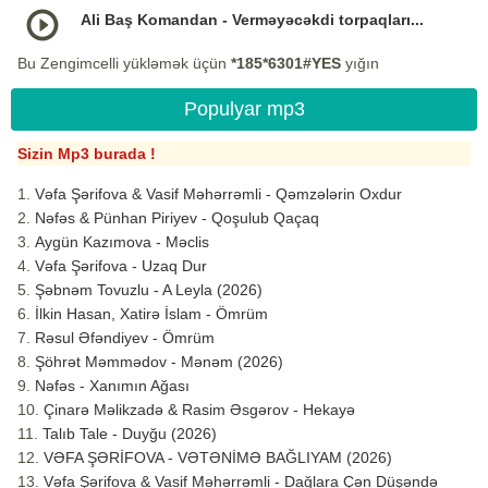
Ali Baş Komandan - Verməyəcəkdi torpaqları...
Bu Zengimcelli yükləmək üçün
*185*6301#YES
yığın
Populyar mp3
Sizin Mp3 burada !
Vəfa Şərifova & Vasif Məhərrəmli - Qəmzələrin Oxdur
Nəfəs & Pünhan Piriyev - Qoşulub Qaçaq
Aygün Kazımova - Məclis
Vəfa Şərifova - Uzaq Dur
Şəbnəm Tovuzlu - A Leyla (2026)
İlkin Hasan, Xatirə İslam - Ömrüm
Rəsul Əfəndiyev - Ömrüm
Şöhrət Məmmədov - Mənəm (2026)
Nəfəs - Xanımın Ağası
Çinarə Məlikzadə & Rasim Əsgərov - Hekayə
Talıb Tale - Duyğu (2026)
VƏFA ŞƏRİFOVA - VƏTƏNİMƏ BAĞLIYAM (2026)
Vəfa Şərifova & Vasif Məhərrəmli - Dağlara Çən Düşəndə