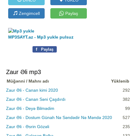
Zengimcell
Paylaş
MP3SAYT.az - Mp3 yukle pulsuz
f
Paylaş
Zaur Əli mp3
Müğənni / Mahnı adı
Yüklənib
Zaur Əli - Canan kimi 2020
292
Zaur Əli - Canan Səni Çaşdırdı
382
Zaur Əli - Deyə Bilmədim
99
Zaur Əli - Dostum Günah Nə Səndədir Nə Məndə 2020
527
Zaur Əli - Əsrin Gözəli
235
Zaur Əli - Gələsən Bəlkə
132