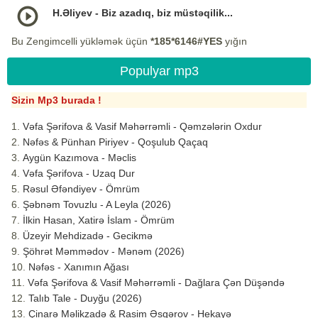
H.Əliyev - Biz azadıq, biz müstəqilik...
Bu Zengimcelli yükləmək üçün
*185*6146#YES
yığın
Populyar mp3
Sizin Mp3 burada !
Vəfa Şərifova & Vasif Məhərrəmli - Qəmzələrin Oxdur
Nəfəs & Pünhan Piriyev - Qoşulub Qaçaq
Aygün Kazımova - Məclis
Vəfa Şərifova - Uzaq Dur
Rəsul Əfəndiyev - Ömrüm
Şəbnəm Tovuzlu - A Leyla (2026)
İlkin Hasan, Xatirə İslam - Ömrüm
Üzeyir Mehdizadə - Gecikmə
Şöhrət Məmmədov - Mənəm (2026)
Nəfəs - Xanımın Ağası
Vəfa Şərifova & Vasif Məhərrəmli - Dağlara Çən Düşəndə
Talıb Tale - Duyğu (2026)
Çinarə Məlikzadə & Rasim Əsgərov - Hekayə