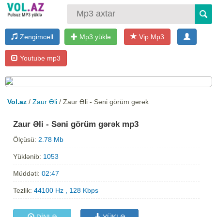
Zengimcell
Mp3 yüklə
Vip Mp3
Youtube mp3
Vol.az
/
Zaur Əli
/ Zaur Əli - Səni görüm gərək
Zaur Əli - Səni görüm gərək mp3
Ölçüsü:
2.78 Mb
Yüklənib:
1053
Müddəti:
02:47
Tezlik:
44100 Hz , 128 Kbps
DİNLƏ
YÜKLƏ