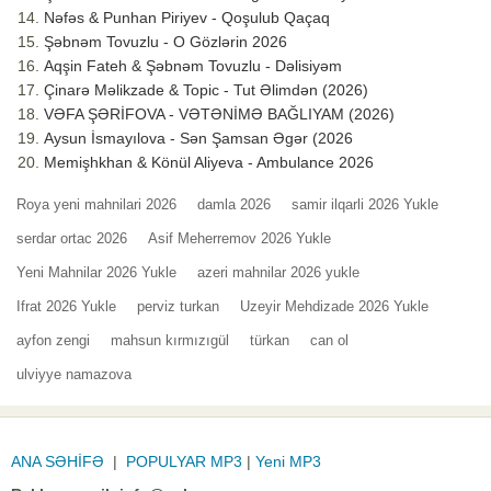
Nəfəs & Punhan Piriyev - Qoşulub Qaçaq
Şəbnəm Tovuzlu - O Gözlərin 2026
Aqşin Fateh & Şəbnəm Tovuzlu - Dəlisiyəm
Çinarə Məlikzade & Topic - Tut Əlimdən (2026)
VƏFA ŞƏRİFOVA - VƏTƏNİMƏ BAĞLIYAM (2026)
Aysun İsmayılova - Sən Şamsan Əgər (2026
Memişhkhan & Könül Aliyeva - Ambulance 2026
Roya yeni mahnilari 2026
damla 2026
samir ilqarli 2026 Yukle
serdar ortac 2026
Asif Meherremov 2026 Yukle
Yeni Mahnilar 2026 Yukle
azeri mahnilar 2026 yukle
Ifrat 2026 Yukle
perviz turkan
Uzeyir Mehdizade 2026 Yukle
ayfon zengi
mahsun kırmızıgül
türkan
can ol
ulviyye namazova
ANA SƏHİFƏ
|
POPULYAR MP3
|
Yeni MP3