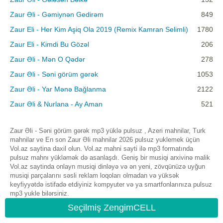
Zaur Əli - Gəmiynən Gedirəm
849
Zaur Eli - Her Kim Aşiq Ola 2019 (Remix Kamran Selimli)
1780
Zaur Eli - Kimdi Bu Gözəl
206
Zaur Əli - Mən O Qədər
278
Zaur Əli - Səni görüm gərək
1053
Zaur Əli - Yar Mənə Bağlanma
2122
Zaur Əli & Nurlana - Ay Aman
521
Zaur Əli - Səni görüm gərək mp3 yüklə pulsuz , Azeri mahnilar, Turk
mahnilar ve En son Zaur Əli mahnilar 2026 pulsuz yuklemek üçün
Vol.az saytina daxil olun. Vol.az mahni sayti ilə mp3 formatında
pulsuz mahnı yükləmək də asanlaşdı. Geniş bir musiqi arxivinə malik
Vol.az saytinda onlayn musiqi dinləyə və ən yeni, zövqünüzə uyğun
musiqi parçalarını səsli reklam loqoları olmadan və yüksək
keyfiyyətdə istifadə etdiyiniz kompyuter və ya smartfonlarınıza pulsuz
mp3 yukle bilərsiniz.
Seçilmiş ZengimCELL