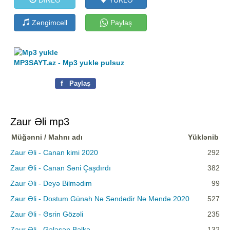
Zengimcell
Paylaş
MP3SAYT.az - Mp3 yukle pulsuz
f
Paylaş
Zaur Əli mp3
Müğənni / Mahnı adı
Yüklənib
Zaur Əli - Canan kimi 2020
292
Zaur Əli - Canan Səni Çaşdırdı
382
Zaur Əli - Deyə Bilmədim
99
Zaur Əli - Dostum Günah Nə Səndədir Nə Məndə 2020
527
Zaur Əli - Əsrin Gözəli
235
Zaur Əli - Gələsən Bəlkə
132