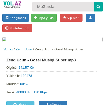
Zengimcell
Mp3 yüklə
Vip Mp3
Youtube mp3
Vol.az
/
Zeng Ucun
/ Zeng Ucun - Gozel Musiqi Super
Zeng Ucun - Gozel Musiqi Super mp3
Ölçüsü:
941.57 Kb
Yüklənib:
192478
Müddəti:
00:52
Tezlik:
48000 Hz , 128 Kbps
DİNLƏ
YÜKLƏ