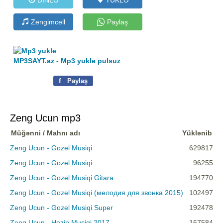
Zengimcell
Paylaş
MP3SAYT.az - Mp3 yukle pulsuz
f
Paylaş
Zeng Ucun mp3
Müğənni / Mahnı adı
Yüklənib
Zeng Ucun - Gozel Musiqi
629817
Zeng Ucun - Gozel Musiqi
96255
Zeng Ucun - Gozel Musiqi Gitara
194770
Zeng Ucun - Gozel Musiqi (мелодия для звонка 2015)
102497
Zeng Ucun - Gozel Musiqi Super
192478
Zeng Ucun - Hezin Musiqi 2017
167584