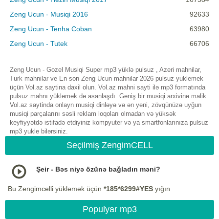
Zeng Ucun - Musiqi 2016
92633
Zeng Ucun - Tenha Coban
63980
Zeng Ucun - Tutek
66706
Zeng Ucun - Gozel Musiqi Super mp3 yüklə pulsuz , Azeri mahnilar,
Turk mahnilar ve En son Zeng Ucun mahnilar 2026 pulsuz yuklemek
üçün Vol.az saytina daxil olun. Vol.az mahni sayti ilə mp3 formatında
pulsuz mahnı yükləmək də asanlaşdı. Geniş bir musiqi arxivinə malik
Vol.az saytinda onlayn musiqi dinləyə və ən yeni, zövqünüzə uyğun
musiqi parçalarını səsli reklam loqoları olmadan və yüksək
keyfiyyətdə istifadə etdiyiniz kompyuter və ya smartfonlarınıza pulsuz
mp3 yukle bilərsiniz.
Seçilmiş ZengimCELL
Şeir - Bəs niyə özünə bağladın məni?
Bu Zengimcelli yükləmək üçün
*185*6299#YES
yığın
Populyar mp3