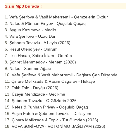
Sizin Mp3 burada !
Vəfa Şərifova & Vasif Məhərrəmli - Qəmzələrin Oxdur
Nəfəs & Pünhan Piriyev - Qoşulub Qaçaq
Aygün Kazımova - Məclis
Vəfa Şərifova - Uzaq Dur
Şəbnəm Tovuzlu - A Leyla (2026)
Rəsul Əfəndiyev - Ömrüm
İlkin Hasan, Xatirə İslam - Ömrüm
Şöhrət Məmmədov - Mənəm (2026)
Nəfəs - Xanımın Ağası
Vəfa Şərifova & Vasif Məhərrəmli - Dağlara Çən Düşəndə
Çinarə Məlikzadə & Rasim Əsgərov - Hekayə
Talıb Tale - Duyğu (2026)
Üzeyir Mehdizadə - Gecikmə
Şəbnəm Tovuzlu - O Gözlərin 2026
Nəfəs & Punhan Piriyev - Qoşulub Qaçaq
Aqşin Fateh & Şəbnəm Tovuzlu - Dəlisiyəm
Çinarə Məlikzade & Topic - Tut Əlimdən (2026)
VƏFA ŞƏRİFOVA - VƏTƏNİMƏ BAĞLIYAM (2026)