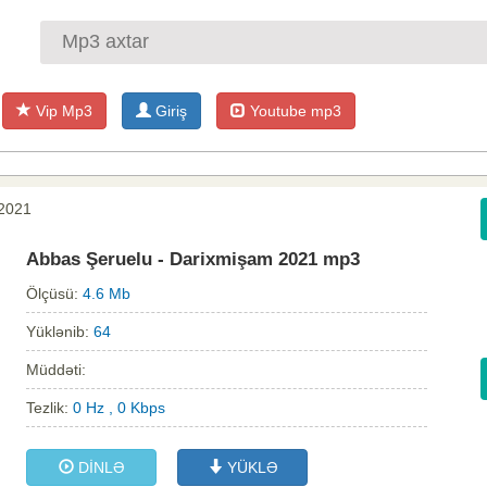
Vip Mp3
Giriş
Youtube mp3
 2021
Abbas Şeruelu - Darixmişam 2021 mp3
Ölçüsü:
4.6 Mb
Yüklənib:
64
Müddəti:
Tezlik:
0 Hz , 0 Kbps
DİNLƏ
YÜKLƏ