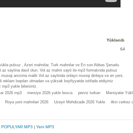
Yüklənib
64
klə pulsuz , Azeri mahnilar, Turk mahnilar ve En son Abbas Şeruelu
az saytina daxil olun. Vol.az mahni sayti ilə mp3 formatında pulsuz
musiqi arxivinə malik Vol.az saytinda onlayn musiqi dinləyə və ən yeni,
i reklam loqoları olmadan və yüksək keyfiyyətdə istifadə etdiyiniz
 mp3 yukle bilərsiniz.
lar 2026 mp3
mersiye 2026 yukle boxca
perviz turkan
Mərsiyələr Yükl
Roya yeni mahnilari 2026
Uzeyir Mehdizade 2026 Yukle
ilkin cerkez 
|
POPULYAR MP3
|
Yeni MP3