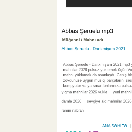
Abbas Şeruelu mp3
Müğənni / Mahnı adı
Abbas Şeruelu - Darixmişam 2021
Abbas Şeruelu - Darixmişam 2021 mp3 yü
mahnilar 2026 pulsuz yuklemek üçün Vol.
mahnı yükləmək də asanlaşdı. Geniş bir 
zövqünüzə uyğun musiqi parçalarını səsl
kompyuter və ya smartfonlarınıza pulsuz
yigma mahnilar 2026 yukle
yeni mahni
damla 2026
sevgiye aid mahnilar 2026
ramin nabran
ANA SƏHİFƏ