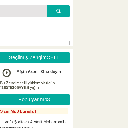
Seçilmiş ZengimCELL
Afşin Azəri - Ona deyin
Bu Zengimcelli yükləmək üçün
*185*6306#YES
yığın
Populyar mp3
Sizin Mp3 burada !
Vəfa Şərifova & Vasif Məhərrəmli -