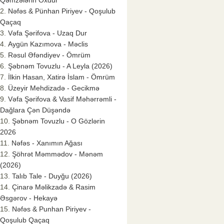
Qəmzələrin Oxdur
Nəfəs & Pünhan Piriyev - Qoşulub
Qaçaq
Vəfa Şərifova - Uzaq Dur
Aygün Kazımova - Məclis
Rəsul Əfəndiyev - Ömrüm
Şəbnəm Tovuzlu - A Leyla (2026)
İlkin Hasan, Xatirə İslam - Ömrüm
Üzeyir Mehdizadə - Gecikmə
Vəfa Şərifova & Vasif Məhərrəmli -
Dağlara Çən Düşəndə
Şəbnəm Tovuzlu - O Gözlərin
2026
Nəfəs - Xanımın Ağası
Şöhrət Məmmədov - Mənəm
(2026)
Talıb Tale - Duyğu (2026)
Çinarə Məlikzadə & Rasim
Əsgərov - Hekayə
Nəfəs & Punhan Piriyev -
Qoşulub Qaçaq