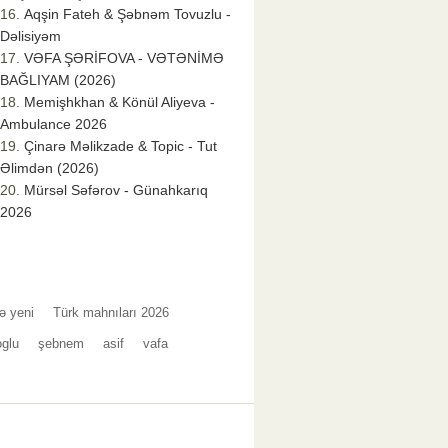
Aqşin Fateh & Şəbnəm Tovuzlu -
Dəlisiyəm
VƏFA ŞƏRİFOVA - VƏTƏNİMƏ
BAĞLIYAM (2026)
Memişhkhan & Könül Aliyeva -
Ambulance 2026
Çinarə Məlikzade & Topic - Tut
Əlimdən (2026)
Mürsəl Səfərov - Günahkarıq
2026
ə yeni
Türk mahnıları 2026
oglu
şebnem
asif
vafa