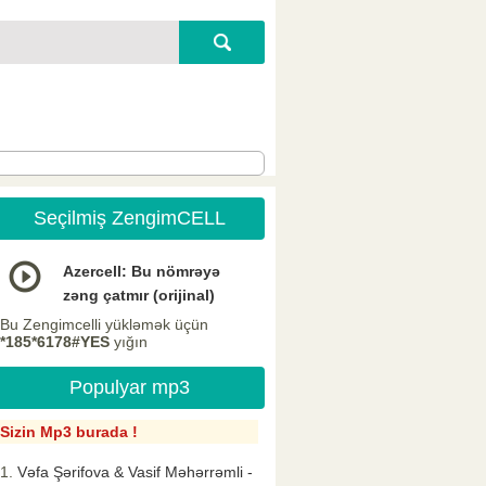
Seçilmiş ZengimCELL
Azercell: Bu nömrəyə
zəng çatmır (orijinal)
Bu Zengimcelli yükləmək üçün
*185*6178#YES
yığın
Populyar mp3
Sizin Mp3 burada !
Vəfa Şərifova & Vasif Məhərrəmli -