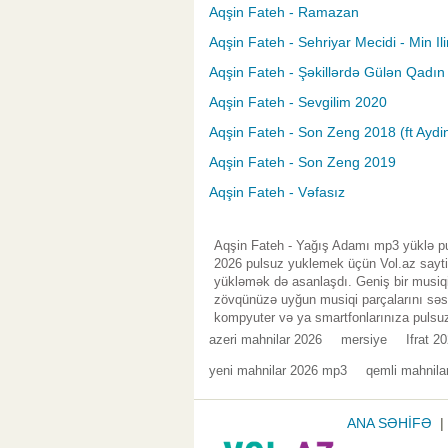
Aqşin Fateh - Ramazan
Aqşin Fateh - Sehriyar Mecidi - Min Il
Aqşin Fateh - Şəkillərdə Gülən Qadın
Aqşin Fateh - Sevgilim 2020
Aqşin Fateh - Son Zeng 2018 (ft Aydi
Aqşin Fateh - Son Zeng 2019
Aqşin Fateh - Vəfasız
Aqşin Fateh - Yağış Adamı mp3 yüklə pu
2026 pulsuz yuklemek üçün Vol.az saytin
yükləmək də asanlaşdı. Geniş bir musiqi
zövqünüzə uyğun musiqi parçalarını səsl
kompyuter və ya smartfonlarınıza pulsuz
azeri mahnilar 2026
mersiye
Ifrat 2
yeni mahnilar 2026 mp3
qemli mahnila
ANA SƏHİFƏ