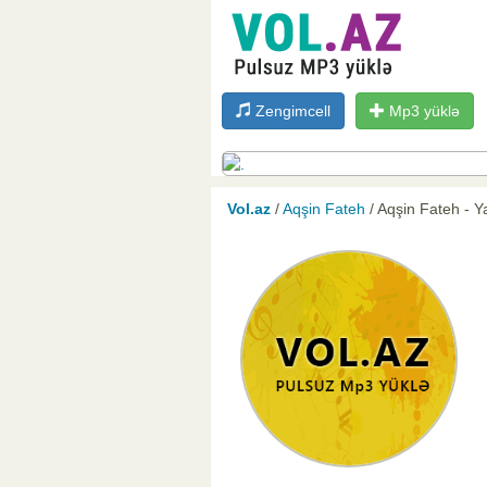
Zengimcell
Mp3 yüklə
Vol.az
/
Aqşin Fateh
/ Aqşin Fateh - 