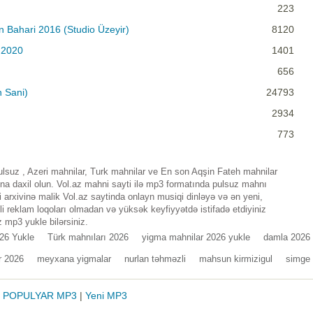
223
in Bahari 2016 (Studio Üzeyir)
8120
 2020
1401
656
n Sani)
24793
2934
773
lsuz , Azeri mahnilar, Turk mahnilar ve En son Aqşin Fateh mahnilar
a daxil olun. Vol.az mahni sayti ilə mp3 formatında pulsuz mahnı
 arxivinə malik Vol.az saytinda onlayn musiqi dinləyə və ən yeni,
i reklam loqoları olmadan və yüksək keyfiyyətdə istifadə etdiyiniz
 mp3 yukle bilərsiniz.
026 Yukle
Türk mahnıları 2026
yigma mahnilar 2026 yukle
damla 2026
r 2026
meyxana yigmalar
nurlan təhməzli
mahsun kirmizigul
simge
|
POPULYAR MP3
|
Yeni MP3