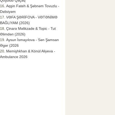
Qoşulub Qaçaq
Aqşin Fateh & Şəbnəm Tovuzlu -
Dəlisiyəm
VƏFA ŞƏRİFOVA - VƏTƏNİMƏ
BAĞLIYAM (2026)
Çinarə Məlikzade & Topic - Tut
Əlimdən (2026)
Aysun İsmayılova - Sən Şamsan
Əgər (2026
Memişhkhan & Könül Aliyeva -
Ambulance 2026