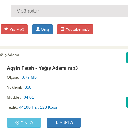
Vip Mp3
Giriş
Youtube mp3
Yağış Adamı
Aqşin Fateh - Yağış Adamı mp3
Ölçüsü:
3.77 Mb
Yüklənib:
350
Müddəti:
04:01
Tezlik:
44100 Hz , 128 Kbps
DİNLƏ
YÜKLƏ