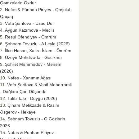
Qəmzələrin Oxdur
Nəfəs & Pünhan Piriyev - Qoşulub
Qaçaq
Vəfa Şərifova - Uzaq Dur
Aygün Kazımova - Məclis
Rəsul Əfəndiyev - Ömrüm
Şəbnəm Tovuzlu - A Leyla (2026)
İlkin Hasan, Xatirə İslam - Ömrüm
Üzeyir Mehdizadə - Gecikmə
Şöhrət Məmmədov - Mənəm
(2026)
Nəfəs - Xanımın Ağası
Vəfa Şərifova & Vasif Məhərrəmli
- Dağlara Çən Düşəndə
Talıb Tale - Duyğu (2026)
Çinarə Məlikzadə & Rasim
Əsgərov - Hekayə
Şəbnəm Tovuzlu - O Gözlərin
2026
Nəfəs & Punhan Piriyev -