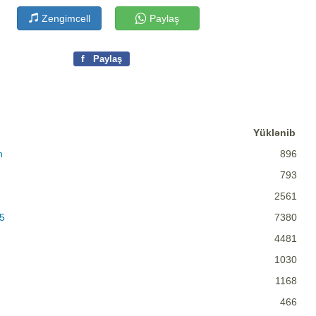
Zengimcell
Paylaş
f
Paylaş
Yüklənib
n
896
793
2561
5
7380
4481
1030
1168
466