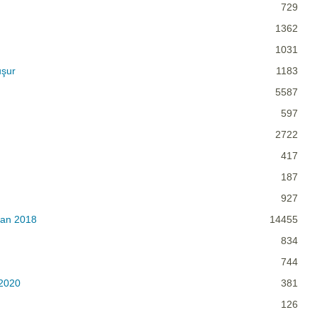
729
1362
1031
uşur
1183
5587
597
2722
417
187
927
san 2018
14455
834
744
 2020
381
126