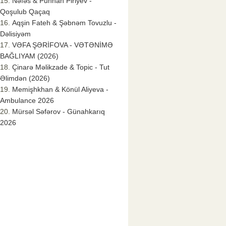
Nəfəs & Punhan Piriyev -
Qoşulub Qaçaq
Aqşin Fateh & Şəbnəm Tovuzlu -
Dəlisiyəm
VƏFA ŞƏRİFOVA - VƏTƏNİMƏ
BAĞLIYAM (2026)
Çinarə Məlikzade & Topic - Tut
Əlimdən (2026)
Memişhkhan & Könül Aliyeva -
Ambulance 2026
Mürsəl Səfərov - Günahkarıq
2026