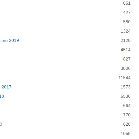
651
427
580
1324
yime 2019
2120
4514
827
3006
11544
n 2017
1573
18
5536
8
664
770
20
620
1055