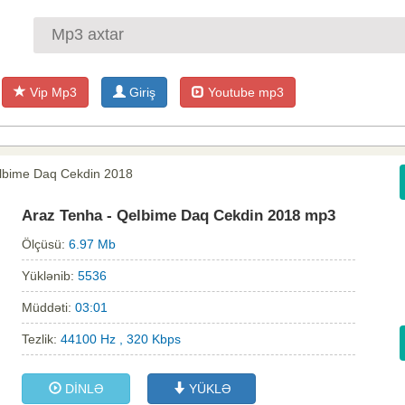
Vip Mp3
Giriş
Youtube mp3
elbime Daq Cekdin 2018
Araz Tenha - Qelbime Daq Cekdin 2018 mp3
Ölçüsü:
6.97 Mb
Yüklənib:
5536
Müddəti:
03:01
Tezlik:
44100 Hz , 320 Kbps
DİNLƏ
YÜKLƏ