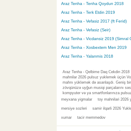
Araz Tenha - Tenha Qoydun 2018
Araz Tenha - Terk Etdin 2019
Araz Tenha - Vefasiz 2017 (ft Ferid)
Araz Tenha - Vefasiz (Seir)
Araz Tenha - Vicdansiz 2019 (Simral 
Araz Tenha - Xosbextem Men 2019
Araz Tenha - Yalanmis 2018
Araz Tenha - Qelbime Daq Cekdin 2018 m
mahnilar 2026 pulsuz yuklemek üçün Vol.
mahnı yükləmək də asanlaşdı. Geniş bir 
zövqünüzə uyğun musiqi parçalarını səsl
kompyuter və ya smartfonlarınıza pulsuz
meyxana yigmalar
toy mahnilari 2026 
mersiye sozleri
samir ilqarli 2026 Yukl
xumar
tacir memmedov