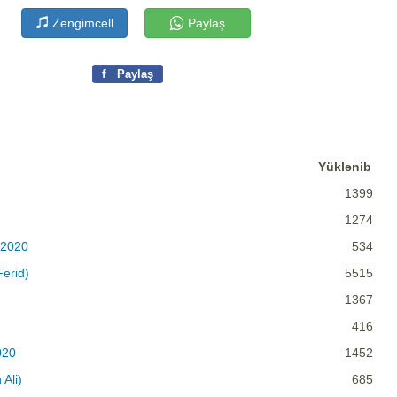
Zengimcell
Paylaş
f
Paylaş
Yüklənib
1399
)
1274
 2020
534
Ferid)
5515
1367
416
020
1452
Ali)
685