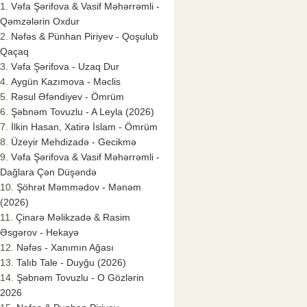
Vəfa Şərifova & Vasif Məhərrəmli -
Qəmzələrin Oxdur
Nəfəs & Pünhan Piriyev - Qoşulub
Qaçaq
Vəfa Şərifova - Uzaq Dur
Aygün Kazımova - Məclis
Rəsul Əfəndiyev - Ömrüm
Şəbnəm Tovuzlu - A Leyla (2026)
İlkin Hasan, Xatirə İslam - Ömrüm
Üzeyir Mehdizadə - Gecikmə
Vəfa Şərifova & Vasif Məhərrəmli -
Dağlara Çən Düşəndə
Şöhrət Məmmədov - Mənəm
(2026)
Çinarə Məlikzadə & Rasim
Əsgərov - Hekayə
Nəfəs - Xanımın Ağası
Talıb Tale - Duyğu (2026)
Şəbnəm Tovuzlu - O Gözlərin
2026