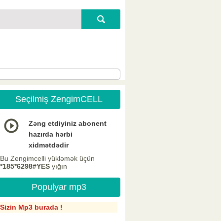
Seçilmiş ZengimCELL
Zəng etdiyiniz abonent
hazırda hərbi
xidmətdədir
Bu Zengimcelli yükləmək üçün
*185*6298#YES
yığın
Populyar mp3
Sizin Mp3 burada !