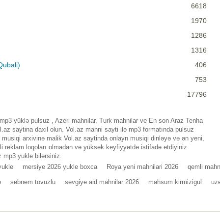
6618
1970
1286
1316
Qubali)
406
753
17796
p3 yüklə pulsuz , Azeri mahnilar, Turk mahnilar ve En son Araz Tenha
az saytina daxil olun. Vol.az mahni sayti ilə mp3 formatında pulsuz
musiqi arxivinə malik Vol.az saytinda onlayn musiqi dinləyə və ən yeni,
i reklam loqoları olmadan və yüksək keyfiyyətdə istifadə etdiyiniz
 mp3 yukle bilərsiniz.
yukle
mersiye 2026 yukle boxca
Roya yeni mahnilari 2026
qemli mahn
e
sebnem tovuzlu
sevgiye aid mahnilar 2026
mahsum kirmizigul
uz