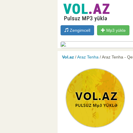
Zengimcell
Mp3 yüklə
Vol.az
/
Araz Tenha
/ Araz Tenha - Q