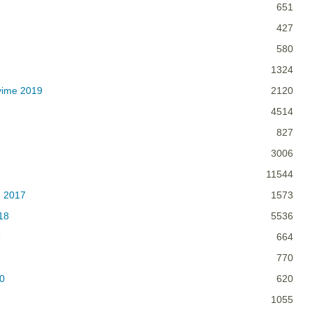
651
427
580
1324
yime 2019
2120
4514
827
3006
11544
n 2017
1573
18
5536
8
664
770
20
620
1055