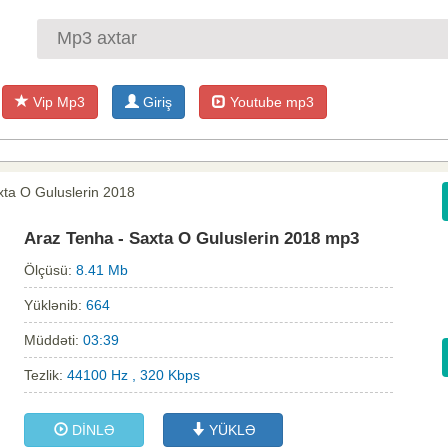
Vip Mp3
Giriş
Youtube mp3
xta O Guluslerin 2018
Araz Tenha - Saxta O Guluslerin 2018 mp3
Ölçüsü:
8.41 Mb
Yüklənib:
664
Müddəti:
03:39
Tezlik:
44100 Hz , 320 Kbps
DİNLƏ
YÜKLƏ