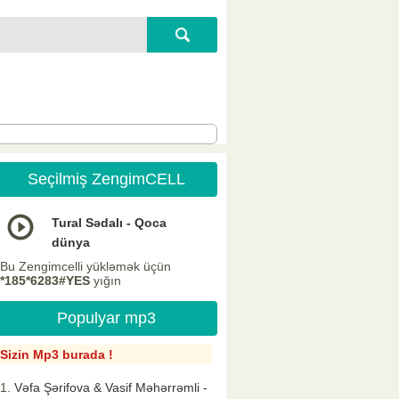
Seçilmiş ZengimCELL
Tural Sədalı - Qoca
dünya
Bu Zengimcelli yükləmək üçün
*185*6283#YES
yığın
Populyar mp3
Sizin Mp3 burada !
Vəfa Şərifova & Vasif Məhərrəmli -