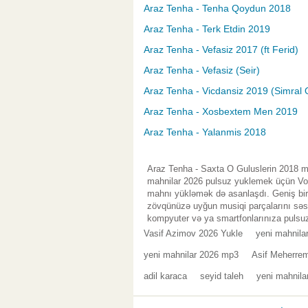
Araz Tenha - Tenha Qoydun 2018
Araz Tenha - Terk Etdin 2019
Araz Tenha - Vefasiz 2017 (ft Ferid)
Araz Tenha - Vefasiz (Seir)
Araz Tenha - Vicdansiz 2019 (Simral 
Araz Tenha - Xosbextem Men 2019
Araz Tenha - Yalanmis 2018
Araz Tenha - Saxta O Guluslerin 2018 m
mahnilar 2026 pulsuz yuklemek üçün Vol.
mahnı yükləmək də asanlaşdı. Geniş bir 
zövqünüzə uyğun musiqi parçalarını səsl
kompyuter və ya smartfonlarınıza pulsuz
Vasif Azimov 2026 Yukle
yeni mahnila
yeni mahnilar 2026 mp3
Asif Meherre
adil karaca
seyid taleh
yeni mahnil