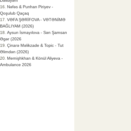
Dəlisiyəm
Nəfəs & Punhan Piriyev -
Qoşulub Qaçaq
VƏFA ŞƏRİFOVA - VƏTƏNİMƏ
BAĞLIYAM (2026)
Aysun İsmayılova - Sən Şamsan
Əgər (2026
Çinarə Məlikzade & Topic - Tut
Əlimdən (2026)
Memişhkhan & Könül Aliyeva -
Ambulance 2026