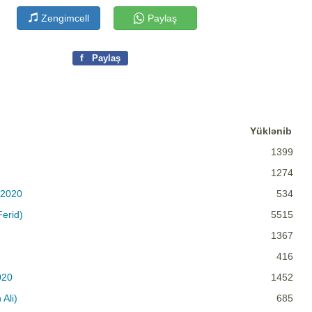
Zengimcell
Paylaş
f
Paylaş
Yüklənib
1399
)
1274
 2020
534
Ferid)
5515
1367
416
020
1452
Ali)
685