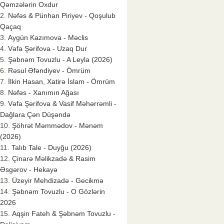
Qəmzələrin Oxdur
Nəfəs & Pünhan Piriyev - Qoşulub
Qaçaq
Aygün Kazımova - Məclis
Vəfa Şərifova - Uzaq Dur
Şəbnəm Tovuzlu - A Leyla (2026)
Rəsul Əfəndiyev - Ömrüm
İlkin Hasan, Xatirə İslam - Ömrüm
Nəfəs - Xanımın Ağası
Vəfa Şərifova & Vasif Məhərrəmli -
Dağlara Çən Düşəndə
Şöhrət Məmmədov - Mənəm
(2026)
Talıb Tale - Duyğu (2026)
Çinarə Məlikzadə & Rasim
Əsgərov - Hekayə
Üzeyir Mehdizadə - Gecikmə
Şəbnəm Tovuzlu - O Gözlərin
2026
Aqşin Fateh & Şəbnəm Tovuzlu -