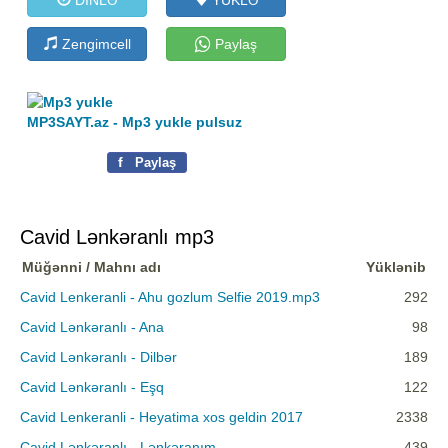
Zengimcell
Paylaş
MP3SAYT.az - Mp3 yukle pulsuz
f
Paylaş
Cavid Lənkəranlı mp3
Müğənni / Mahnı adı
Yüklənib
Cavid Lenkeranli - Ahu gozlum Selfie 2019.mp3
292
Cavid Lənkəranlı - Ana
98
Cavid Lənkəranlı - Dilbər
189
Cavid Lənkəranlı - Eşq
122
Cavid Lenkeranli - Heyatima xos geldin 2017
2338
Cavid Lənkəranlı - Lənkəranım
439