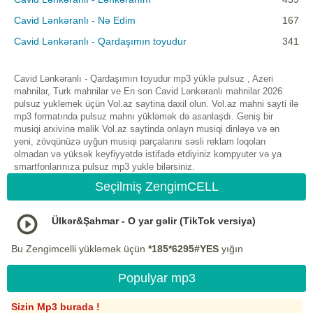
Cavid Lənkəranlı - Nə Edim
167
Cavid Lənkəranlı - Qardaşımın toyudur
341
Cavid Lənkəranlı - Qardaşımın toyudur mp3 yüklə pulsuz , Azeri
mahnilar, Turk mahnilar ve En son Cavid Lənkəranlı mahnilar 2026
pulsuz yuklemek üçün Vol.az saytina daxil olun. Vol.az mahni sayti ilə
mp3 formatında pulsuz mahnı yükləmək də asanlaşdı. Geniş bir
musiqi arxivinə malik Vol.az saytinda onlayn musiqi dinləyə və ən
yeni, zövqünüzə uyğun musiqi parçalarını səsli reklam loqoları
olmadan və yüksək keyfiyyətdə istifadə etdiyiniz kompyuter və ya
smartfonlarınıza pulsuz mp3 yukle bilərsiniz.
Seçilmiş ZengimCELL
Ülkər&Şahmar - O yar gəlir (TikTok versiya)
Bu Zengimcelli yükləmək üçün
*185*6295#YES
yığın
Populyar mp3
Sizin Mp3 burada !