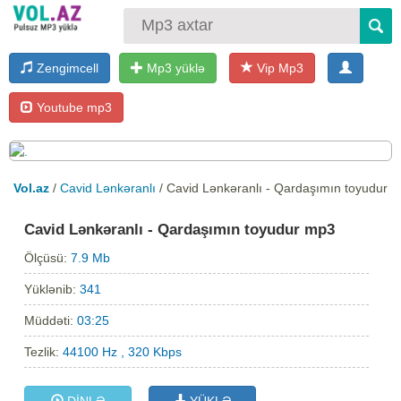
Zengimcell
Mp3 yüklə
Vip Mp3
Youtube mp3
Vol.az
/
Cavid Lənkəranlı
/ Cavid Lənkəranlı - Qardaşımın toyudur
Cavid Lənkəranlı - Qardaşımın toyudur mp3
Ölçüsü:
7.9 Mb
Yüklənib:
341
Müddəti:
03:25
Tezlik:
44100 Hz , 320 Kbps
DİNLƏ
YÜKLƏ