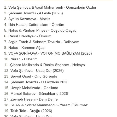
Vəfa Şərifova & Vasif Məhərrəmli - Qəmzələrin Oxdur
Şəbnəm Tovuzlu - A Leyla (2026)
Aygün Kazımova - Məclis
İlkin Hasan, Xatirə İslam - Ömrüm
Nəfəs & Pünhan Piriyev - Qoşulub Qaçaq
Rəsul Əfəndiyev - Ömrüm
Aqşin Fateh & Şəbnəm Tovuzlu - Dəlisiyəm
Nəfəs - Xanımın Ağası
VƏFA ŞƏRİFOVA - VƏTƏNİMƏ BAĞLIYAM (2026)
Nuran - Dilbərim
Çinarə Məlikzadə & Rasim Əsgərov - Hekayə
Vəfa Şərifova - Uzaq Dur (2026)
Sərvət Əsəd - Onu Görəndə
Şəbnəm Tovuzlu - O Gözlərin 2026
Üzeyir Mehdizadə - Gecikmə
Mürsəl Səfərov - Günahkarıq 2026
Zeynəb Həsəni - Dəm Dəmə
SHAN & Şöhrət Məmmədov - Yaram Öldürməz
Talıb Tale - Duyğu (2026)
Vəfa Şərifova - Uzaq Dur