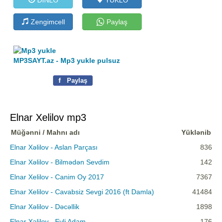
Zengimcell
Paylaş
MP3SAYT.az - Mp3 yukle pulsuz
f
Paylaş
Elnar Xelilov mp3
Müğənni / Mahnı adı
Yüklənib
Elnar Xəlilov - Aslan Parçası
836
Elnar Xəlilov - Bilmədən Sevdim
142
Elnar Xelilov - Canim Oy 2017
7367
Elnar Xelilov - Cavabsiz Sevgi 2016 (ft Damla)
41484
Elnar Xəlilov - Dəcəllik
1898
Elnar Xəlilov - Evli Adam
176