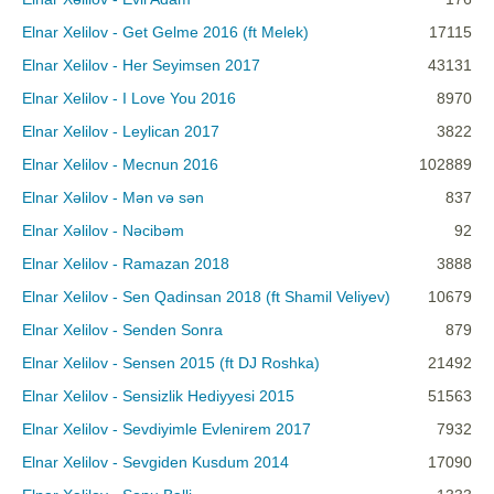
Elnar Xelilov - Get Gelme 2016 (ft Melek)
17115
Elnar Xelilov - Her Seyimsen 2017
43131
Elnar Xelilov - I Love You 2016
8970
Elnar Xelilov - Leylican 2017
3822
Elnar Xelilov - Mecnun 2016
102889
Elnar Xəlilov - Mən və sən
837
Elnar Xəlilov - Nəcibəm
92
Elnar Xelilov - Ramazan 2018
3888
Elnar Xelilov - Sen Qadinsan 2018 (ft Shamil Veliyev)
10679
Elnar Xelilov - Senden Sonra
879
Elnar Xelilov - Sensen 2015 (ft DJ Roshka)
21492
Elnar Xelilov - Sensizlik Hediyyesi 2015
51563
Elnar Xelilov - Sevdiyimle Evlenirem 2017
7932
Elnar Xelilov - Sevgiden Kusdum 2014
17090