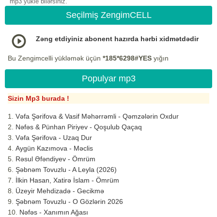
mp3 yukle bilərsiniz.
Seçilmiş ZengimCELL
Zəng etdiyiniz abonent hazırda hərbi xidmətdədir
Bu Zengimcelli yükləmək üçün
*185*6298#YES
yığın
Populyar mp3
Sizin Mp3 burada !
Vəfa Şərifova & Vasif Məhərrəmli - Qəmzələrin Oxdur
Nəfəs & Pünhan Piriyev - Qoşulub Qaçaq
Vəfa Şərifova - Uzaq Dur
Aygün Kazımova - Məclis
Rəsul Əfəndiyev - Ömrüm
Şəbnəm Tovuzlu - A Leyla (2026)
İlkin Hasan, Xatirə İslam - Ömrüm
Üzeyir Mehdizadə - Gecikmə
Şəbnəm Tovuzlu - O Gözlərin 2026
Nəfəs - Xanımın Ağası