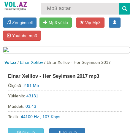
Zengimcell
Mp3 yüklə
Vip Mp3
Youtube mp3
Vol.az
/
Elnar Xelilov
/ Elnar Xelilov - Her Seyimsen 2017
Elnar Xelilov - Her Seyimsen 2017 mp3
Ölçüsü:
2.91 Mb
Yüklənib:
43131
Müddəti:
03:43
Tezlik:
44100 Hz , 107 Kbps
DİNLƏ
YÜKLƏ