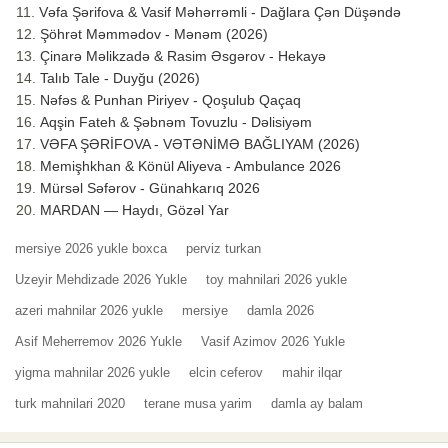
Vəfa Şərifova & Vasif Məhərrəmli - Dağlara Çən Düşəndə
Şöhrət Məmmədov - Mənəm (2026)
Çinarə Məlikzadə & Rasim Əsgərov - Hekayə
Talıb Tale - Duyğu (2026)
Nəfəs & Punhan Piriyev - Qoşulub Qaçaq
Aqşin Fateh & Şəbnəm Tovuzlu - Dəlisiyəm
VƏFA ŞƏRİFOVA - VƏTƏNİMƏ BAĞLIYAM (2026)
Memişhkhan & Könül Aliyeva - Ambulance 2026
Mürsəl Səfərov - Günahkarıq 2026
MARDAN — Haydı, Gözəl Yar
mersiye 2026 yukle boxca
perviz turkan
Uzeyir Mehdizade 2026 Yukle
toy mahnilari 2026 yukle
azeri mahnilar 2026 yukle
mersiye
damla 2026
Asif Meherremov 2026 Yukle
Vasif Azimov 2026 Yukle
yigma mahnilar 2026 yukle
elcin ceferov
mahir ilqar
turk mahnilari 2020
terane musa yarim
damla ay balam