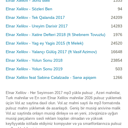
Elnar Xəlilov - Sonu Bəlli
1333
Elnar Xəlilov - Sözleri Ben
94
Elnar Xelilov - Tek Qalanda 2017
24209
Elnar Xelilov - Ureyim Darixir 2017
14283
Elnar Xelilov - Xatire Defteri 2018 (ft Shebnem Tovuzlu)
1976
Elnar Xelilov - Yag ey Yagis 2015 (ft Melek)
24520
Elnar Xelilov - Yalançı Gülüş 2017 (ft Vasif Azimov)
16648
Elnar Xelilov - Yolun Sonu 2018
23854
Elnar Xelilov - Yolun Sonu 2019
503
Elnar Xəlilov feat Səbinə Cəlalzadə - Sənə aşiqəm
1266
Elnar Xelilov - Her Seyimsen 2017 mp3 yüklə pulsuz , Azeri mahnilar,
Turk mahnilar ve En son Elnar Xelilov mahnilar 2026 pulsuz yuklemek
üçün Vol.az saytina daxil olun. Vol.az mahni sayti ilə mp3 formatında
pulsuz mahnı yükləmək də asanlaşdı. Geniş bir musiqi arxivinə malik
Vol.az saytinda onlayn musiqi dinləyə və ən yeni, zövqünüzə uyğun
musiqi parçalarını səsli reklam loqoları olmadan və yüksək
keyfiyyətdə istifadə etdiyiniz kompyuter və ya smartfonlarınıza pulsuz