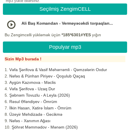
mp3 yukle bilərsiniz.
Seçilmiş ZengimCELL
Ali Baş Komandan - Verməyəcəkdi torpaqları...
Bu Zengimcelli yükləmək üçün
*185*6301#YES
yığın
Populyar mp3
Sizin Mp3 burada !
Vəfa Şərifova & Vasif Məhərrəmli - Qəmzələrin Oxdur
Nəfəs & Pünhan Piriyev - Qoşulub Qaçaq
Aygün Kazımova - Məclis
Vəfa Şərifova - Uzaq Dur
Şəbnəm Tovuzlu - A Leyla (2026)
Rəsul Əfəndiyev - Ömrüm
İlkin Hasan, Xatirə İslam - Ömrüm
Üzeyir Mehdizadə - Gecikmə
Nəfəs - Xanımın Ağası
Şöhrət Məmmədov - Mənəm (2026)