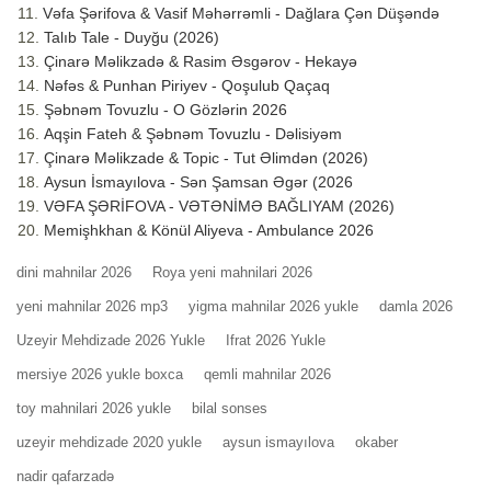
Vəfa Şərifova & Vasif Məhərrəmli - Dağlara Çən Düşəndə
Talıb Tale - Duyğu (2026)
Çinarə Məlikzadə & Rasim Əsgərov - Hekayə
Nəfəs & Punhan Piriyev - Qoşulub Qaçaq
Şəbnəm Tovuzlu - O Gözlərin 2026
Aqşin Fateh & Şəbnəm Tovuzlu - Dəlisiyəm
Çinarə Məlikzade & Topic - Tut Əlimdən (2026)
Aysun İsmayılova - Sən Şamsan Əgər (2026
VƏFA ŞƏRİFOVA - VƏTƏNİMƏ BAĞLIYAM (2026)
Memişhkhan & Könül Aliyeva - Ambulance 2026
dini mahnilar 2026
Roya yeni mahnilari 2026
yeni mahnilar 2026 mp3
yigma mahnilar 2026 yukle
damla 2026
Uzeyir Mehdizade 2026 Yukle
Ifrat 2026 Yukle
mersiye 2026 yukle boxca
qemli mahnilar 2026
toy mahnilari 2026 yukle
bilal sonses
uzeyir mehdizade 2020 yukle
aysun ismayılova
okaber
nadir qafarzadə