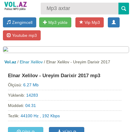
Zengimcell
Mp3 yüklə
Vip Mp3
Youtube mp3
Vol.az
/
Elnar Xelilov
/ Elnar Xelilov - Ureyim Darixir 2017
Elnar Xelilov - Ureyim Darixir 2017 mp3
Ölçüsü:
6.27 Mb
Yüklənib:
14283
Müddəti:
04:31
Tezlik:
44100 Hz , 192 Kbps
DİNLƏ
YÜKLƏ