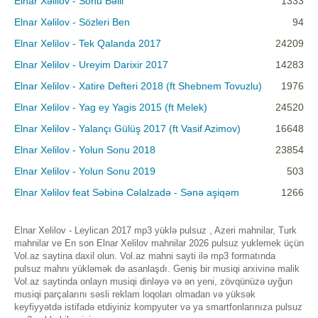
Elnar Xəlilov - Sonu Bəlli
1333
Elnar Xəlilov - Sözleri Ben
94
Elnar Xelilov - Tek Qalanda 2017
24209
Elnar Xelilov - Ureyim Darixir 2017
14283
Elnar Xelilov - Xatire Defteri 2018 (ft Shebnem Tovuzlu)
1976
Elnar Xelilov - Yag ey Yagis 2015 (ft Melek)
24520
Elnar Xelilov - Yalançı Gülüş 2017 (ft Vasif Azimov)
16648
Elnar Xelilov - Yolun Sonu 2018
23854
Elnar Xelilov - Yolun Sonu 2019
503
Elnar Xəlilov feat Səbinə Cəlalzadə - Sənə aşiqəm
1266
Elnar Xelilov - Leylican 2017 mp3 yüklə pulsuz , Azeri mahnilar, Turk
mahnilar ve En son Elnar Xelilov mahnilar 2026 pulsuz yuklemek üçün
Vol.az saytina daxil olun. Vol.az mahni sayti ilə mp3 formatında
pulsuz mahnı yükləmək də asanlaşdı. Geniş bir musiqi arxivinə malik
Vol.az saytinda onlayn musiqi dinləyə və ən yeni, zövqünüzə uyğun
musiqi parçalarını səsli reklam loqoları olmadan və yüksək
keyfiyyətdə istifadə etdiyiniz kompyuter və ya smartfonlarınıza pulsuz