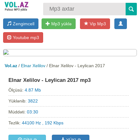
Zengimcell
Mp3 yüklə
Vip Mp3
Youtube mp3
Vol.az
/
Elnar Xelilov
/ Elnar Xelilov - Leylican 2017
Elnar Xelilov - Leylican 2017 mp3
Ölçüsü:
4.87 Mb
Yüklənib:
3822
Müddəti:
03:30
Tezlik:
44100 Hz , 192 Kbps
DİNLƏ
YÜKLƏ