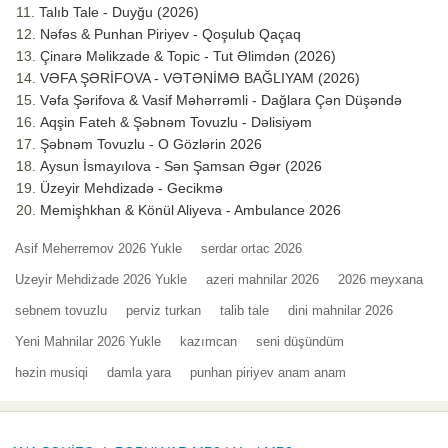
Talıb Tale - Duyğu (2026)
Nəfəs & Punhan Piriyev - Qoşulub Qaçaq
Çinarə Məlikzade & Topic - Tut Əlimdən (2026)
VƏFA ŞƏRİFOVA - VƏTƏNİMƏ BAĞLIYAM (2026)
Vəfa Şərifova & Vasif Məhərrəmli - Dağlara Çən Düşəndə
Aqşin Fateh & Şəbnəm Tovuzlu - Dəlisiyəm
Şəbnəm Tovuzlu - O Gözlərin 2026
Aysun İsmayılova - Sən Şamsan Əgər (2026
Üzeyir Mehdizadə - Gecikmə
Memişhkhan & Könül Aliyeva - Ambulance 2026
Asif Meherremov 2026 Yukle
serdar ortac 2026
Uzeyir Mehdizade 2026 Yukle
azeri mahnilar 2026
2026 meyxana
sebnem tovuzlu
perviz turkan
talib tale
dini mahnilar 2026
Yeni Mahnilar 2026 Yukle
kazımcan
seni düşündüm
həzin musiqi
damla yara
punhan piriyev anam anam