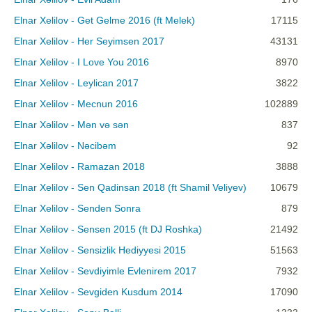
Elnar Xelilov - Get Gelme 2016 (ft Melek)
17115
Elnar Xelilov - Her Seyimsen 2017
43131
Elnar Xelilov - I Love You 2016
8970
Elnar Xelilov - Leylican 2017
3822
Elnar Xelilov - Mecnun 2016
102889
Elnar Xəlilov - Mən və sən
837
Elnar Xəlilov - Nəcibəm
92
Elnar Xelilov - Ramazan 2018
3888
Elnar Xelilov - Sen Qadinsan 2018 (ft Shamil Veliyev)
10679
Elnar Xelilov - Senden Sonra
879
Elnar Xelilov - Sensen 2015 (ft DJ Roshka)
21492
Elnar Xelilov - Sensizlik Hediyyesi 2015
51563
Elnar Xelilov - Sevdiyimle Evlenirem 2017
7932
Elnar Xelilov - Sevgiden Kusdum 2014
17090