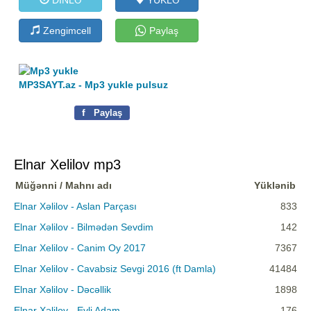
Zengimcell
Paylaş
MP3SAYT.az - Mp3 yukle pulsuz
f
Paylaş
Elnar Xelilov mp3
Müğənni / Mahnı adı
Yüklənib
Elnar Xəlilov - Aslan Parçası
833
Elnar Xəlilov - Bilmədən Sevdim
142
Elnar Xelilov - Canim Oy 2017
7367
Elnar Xelilov - Cavabsiz Sevgi 2016 (ft Damla)
41484
Elnar Xəlilov - Dəcəllik
1898
Elnar Xəlilov - Evli Adam
176