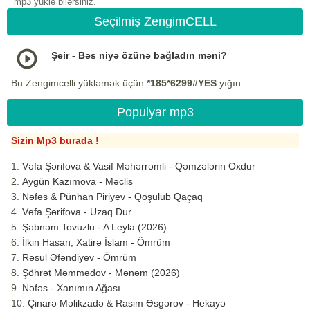
mp3 yukle bilərsiniz.
Seçilmiş ZengimCELL
Şeir - Bəs niyə özünə bağladın məni?
Bu Zengimcelli yükləmək üçün
*185*6299#YES
yığın
Populyar mp3
Sizin Mp3 burada !
Vəfa Şərifova & Vasif Məhərrəmli - Qəmzələrin Oxdur
Aygün Kazımova - Məclis
Nəfəs & Pünhan Piriyev - Qoşulub Qaçaq
Vəfa Şərifova - Uzaq Dur
Şəbnəm Tovuzlu - A Leyla (2026)
İlkin Hasan, Xatirə İslam - Ömrüm
Rəsul Əfəndiyev - Ömrüm
Şöhrət Məmmədov - Mənəm (2026)
Nəfəs - Xanımın Ağası
Çinarə Məlikzadə & Rasim Əsgərov - Hekayə