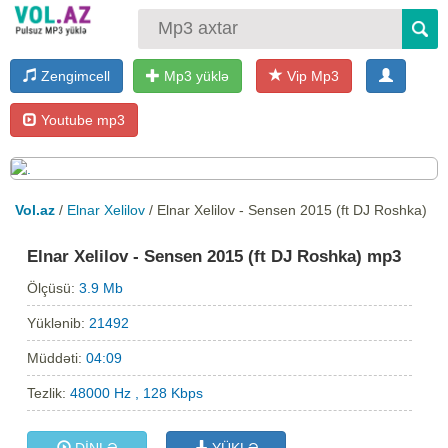
Zengimcell
Mp3 yüklə
Vip Mp3
Youtube mp3
Vol.az
/
Elnar Xelilov
/ Elnar Xelilov - Sensen 2015 (ft DJ Roshka)
Elnar Xelilov - Sensen 2015 (ft DJ Roshka) mp3
Ölçüsü:
3.9 Mb
Yüklənib:
21492
Müddəti:
04:09
Tezlik:
48000 Hz , 128 Kbps
DİNLƏ
YÜKLƏ