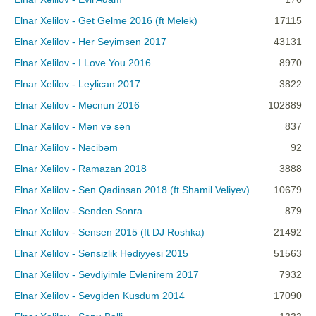
Elnar Xelilov - Get Gelme 2016 (ft Melek)
17115
Elnar Xelilov - Her Seyimsen 2017
43131
Elnar Xelilov - I Love You 2016
8970
Elnar Xelilov - Leylican 2017
3822
Elnar Xelilov - Mecnun 2016
102889
Elnar Xəlilov - Mən və sən
837
Elnar Xəlilov - Nəcibəm
92
Elnar Xelilov - Ramazan 2018
3888
Elnar Xelilov - Sen Qadinsan 2018 (ft Shamil Veliyev)
10679
Elnar Xelilov - Senden Sonra
879
Elnar Xelilov - Sensen 2015 (ft DJ Roshka)
21492
Elnar Xelilov - Sensizlik Hediyyesi 2015
51563
Elnar Xelilov - Sevdiyimle Evlenirem 2017
7932
Elnar Xelilov - Sevgiden Kusdum 2014
17090