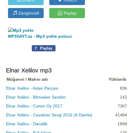
Zengimcell
Paylaş
MP3SAYT.az - Mp3 yukle pulsuz
f
Paylaş
Elnar Xelilov mp3
Müğənni / Mahnı adı
Yüklənib
Elnar Xəlilov - Aslan Parçası
836
Elnar Xəlilov - Bilmədən Sevdim
142
Elnar Xelilov - Canim Oy 2017
7367
Elnar Xelilov - Cavabsiz Sevgi 2016 (ft Damla)
41484
Elnar Xəlilov - Dəcəllik
1898
Elnar Xəlilov - Evli Adam
176