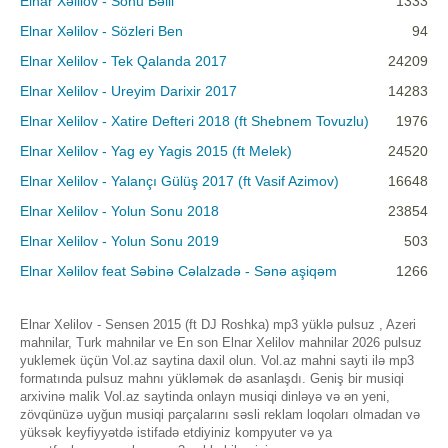
Elnar Xəlilov - Sonu Bəlli
1333
Elnar Xəlilov - Sözleri Ben
94
Elnar Xelilov - Tek Qalanda 2017
24209
Elnar Xelilov - Ureyim Darixir 2017
14283
Elnar Xelilov - Xatire Defteri 2018 (ft Shebnem Tovuzlu)
1976
Elnar Xelilov - Yag ey Yagis 2015 (ft Melek)
24520
Elnar Xelilov - Yalançı Gülüş 2017 (ft Vasif Azimov)
16648
Elnar Xelilov - Yolun Sonu 2018
23854
Elnar Xelilov - Yolun Sonu 2019
503
Elnar Xəlilov feat Səbinə Cəlalzadə - Sənə aşiqəm
1266
Elnar Xelilov - Sensen 2015 (ft DJ Roshka) mp3 yüklə pulsuz , Azeri
mahnilar, Turk mahnilar ve En son Elnar Xelilov mahnilar 2026 pulsuz
yuklemek üçün Vol.az saytina daxil olun. Vol.az mahni sayti ilə mp3
formatında pulsuz mahnı yükləmək də asanlaşdı. Geniş bir musiqi
arxivinə malik Vol.az saytinda onlayn musiqi dinləyə və ən yeni,
zövqünüzə uyğun musiqi parçalarını səsli reklam loqoları olmadan və
yüksək keyfiyyətdə istifadə etdiyiniz kompyuter və ya