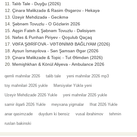
Talıb Tale - Duyğu (2026)
Çinarə Məlikzadə & Rasim Əsgərov - Hekayə
Üzeyir Mehdizadə - Gecikmə
Şəbnəm Tovuzlu - O Gözlərin 2026
Aqşin Fateh & Şəbnəm Tovuzlu - Dəlisiyəm
Nəfəs & Punhan Piriyev - Qoşulub Qaçaq
VƏFA ŞƏRİFOVA - VƏTƏNİMƏ BAĞLIYAM (2026)
Aysun İsmayılova - Sən Şamsan Əgər (2026
Çinarə Məlikzade & Topic - Tut Əlimdən (2026)
Memişhkhan & Könül Aliyeva - Ambulance 2026
qemli mahnilar 2026
talib tale
yeni mahnilar 2026 mp3
toy mahnilari 2026 yukle
Mərsiyələr Yüklə yeni
Uzeyir Mehdizade 2026 Yukle
yeni mahnilar 2026 yukle
samir ilqarli 2026 Yukle
meyxana yigmalar
Ifrat 2026 Yukle
anar qasimzade
duydum ki bensiz
vusal ibrahimov
tehmin
ruslan bakinski