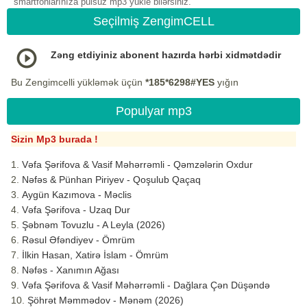
smartfonlarınıza pulsuz mp3 yukle bilərsiniz.
Seçilmiş ZengimCELL
Zəng etdiyiniz abonent hazırda hərbi xidmətdədir
Bu Zengimcelli yükləmək üçün
*185*6298#YES
yığın
Populyar mp3
Sizin Mp3 burada !
Vəfa Şərifova & Vasif Məhərrəmli - Qəmzələrin Oxdur
Nəfəs & Pünhan Piriyev - Qoşulub Qaçaq
Aygün Kazımova - Məclis
Vəfa Şərifova - Uzaq Dur
Şəbnəm Tovuzlu - A Leyla (2026)
Rəsul Əfəndiyev - Ömrüm
İlkin Hasan, Xatirə İslam - Ömrüm
Nəfəs - Xanımın Ağası
Vəfa Şərifova & Vasif Məhərrəmli - Dağlara Çən Düşəndə
Şöhrət Məmmədov - Mənəm (2026)