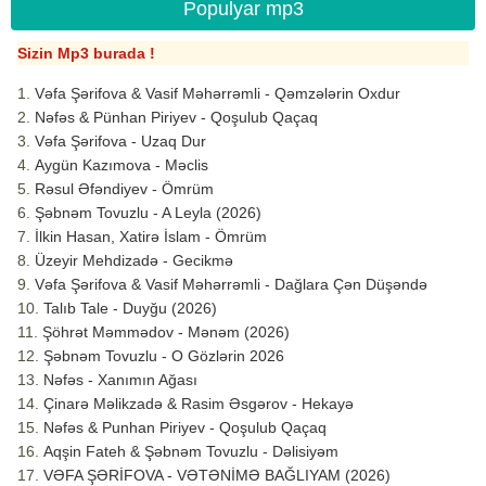
Populyar mp3
Sizin Mp3 burada !
Vəfa Şərifova & Vasif Məhərrəmli - Qəmzələrin Oxdur
Nəfəs & Pünhan Piriyev - Qoşulub Qaçaq
Vəfa Şərifova - Uzaq Dur
Aygün Kazımova - Məclis
Rəsul Əfəndiyev - Ömrüm
Şəbnəm Tovuzlu - A Leyla (2026)
İlkin Hasan, Xatirə İslam - Ömrüm
Üzeyir Mehdizadə - Gecikmə
Vəfa Şərifova & Vasif Məhərrəmli - Dağlara Çən Düşəndə
Talıb Tale - Duyğu (2026)
Şöhrət Məmmədov - Mənəm (2026)
Şəbnəm Tovuzlu - O Gözlərin 2026
Nəfəs - Xanımın Ağası
Çinarə Məlikzadə & Rasim Əsgərov - Hekayə
Nəfəs & Punhan Piriyev - Qoşulub Qaçaq
Aqşin Fateh & Şəbnəm Tovuzlu - Dəlisiyəm
VƏFA ŞƏRİFOVA - VƏTƏNİMƏ BAĞLIYAM (2026)