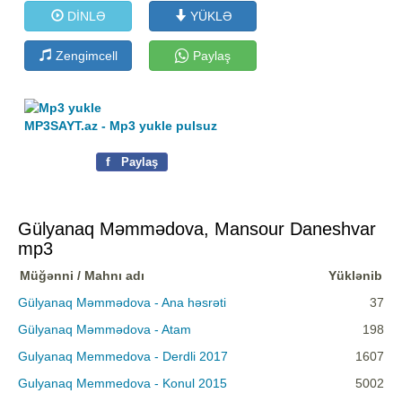
DİNLƏ
YÜKLƏ
Zengimcell
Paylaş
MP3SAYT.az - Mp3 yukle pulsuz
f
Paylaş
Gülyanaq Məmmədova, Mansour Daneshvar
mp3
Müğənni / Mahnı adı
Yüklənib
Gülyanaq Məmmədova - Ana həsrəti
37
Gülyanaq Məmmədova - Atam
198
Gulyanaq Memmedova - Derdli 2017
1607
Gulyanaq Memmedova - Konul 2015
5002