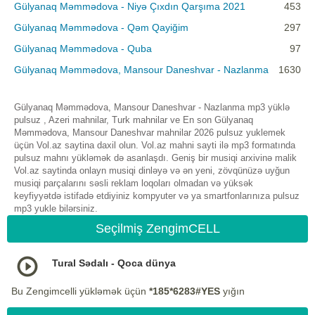
Gülyanaq Məmmədova - Niyə Çıxdın Qarşıma 2021
453
Gülyanaq Məmmədova - Qəm Qayiğim
297
Gülyanaq Məmmədova - Quba
97
Gülyanaq Məmmədova, Mansour Daneshvar - Nazlanma
1630
Gülyanaq Məmmədova, Mansour Daneshvar - Nazlanma mp3 yüklə
pulsuz , Azeri mahnilar, Turk mahnilar ve En son Gülyanaq
Məmmədova, Mansour Daneshvar mahnilar 2026 pulsuz yuklemek
üçün Vol.az saytina daxil olun. Vol.az mahni sayti ilə mp3 formatında
pulsuz mahnı yükləmək də asanlaşdı. Geniş bir musiqi arxivinə malik
Vol.az saytinda onlayn musiqi dinləyə və ən yeni, zövqünüzə uyğun
musiqi parçalarını səsli reklam loqoları olmadan və yüksək
keyfiyyətdə istifadə etdiyiniz kompyuter və ya smartfonlarınıza pulsuz
mp3 yukle bilərsiniz.
Seçilmiş ZengimCELL
Tural Sədalı - Qoca dünya
Bu Zengimcelli yükləmək üçün
*185*6283#YES
yığın