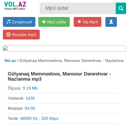
Zengimcell
Mp3 yüklə
Vip Mp3
Youtube mp3
Vol.az
/ Gülyanaq Məmmədova, Mansour Daneshvar - Nazlanma
Gülyanaq Məmmədova, Mansour Daneshvar -
Nazlanma mp3
Ölçüsü:
9.19 Mb
Yüklənib:
1630
Müddəti:
04:00
Tezlik:
48000 Hz , 320 Kbps