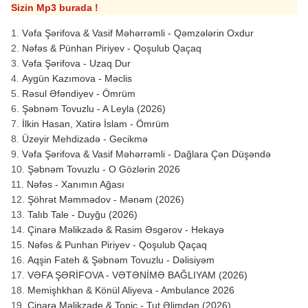
Sizin Mp3 burada !
Vəfa Şərifova & Vasif Məhərrəmli - Qəmzələrin Oxdur
Nəfəs & Pünhan Piriyev - Qoşulub Qaçaq
Vəfa Şərifova - Uzaq Dur
Aygün Kazımova - Məclis
Rəsul Əfəndiyev - Ömrüm
Şəbnəm Tovuzlu - A Leyla (2026)
İlkin Hasan, Xatirə İslam - Ömrüm
Üzeyir Mehdizadə - Gecikmə
Vəfa Şərifova & Vasif Məhərrəmli - Dağlara Çən Düşəndə
Şəbnəm Tovuzlu - O Gözlərin 2026
Nəfəs - Xanımın Ağası
Şöhrət Məmmədov - Mənəm (2026)
Talıb Tale - Duyğu (2026)
Çinarə Məlikzadə & Rasim Əsgərov - Hekayə
Nəfəs & Punhan Piriyev - Qoşulub Qaçaq
Aqşin Fateh & Şəbnəm Tovuzlu - Dəlisiyəm
VƏFA ŞƏRİFOVA - VƏTƏNİMƏ BAĞLIYAM (2026)
Memişhkhan & Könül Aliyeva - Ambulance 2026
Çinarə Məlikzade & Topic - Tut Əlimdən (2026)