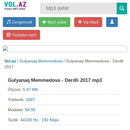
Zengimcell
Mp3 yüklə
Vip Mp3
Youtube mp3
Vol.az
/
Gulyanaq Memmedova
/ Gulyanaq Memmedova - Derdli
2017
Gulyanaq Memmedova - Derdli 2017 mp3
Ölçüsü:
5.67 Mb
Yüklənib:
1607
Müddəti:
04:05
Tezlik:
44100 Hz , 192 Kbps