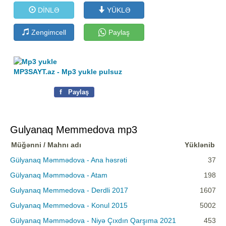
DİNLƏ
YÜKLƏ
Zengimcell
Paylaş
MP3SAYT.az - Mp3 yukle pulsuz
f
Paylaş
Gulyanaq Memmedova mp3
Müğənni / Mahnı adı
Yüklənib
Gülyanaq Məmmədova - Ana həsrəti
37
Gülyanaq Məmmədova - Atam
198
Gulyanaq Memmedova - Derdli 2017
1607
Gulyanaq Memmedova - Konul 2015
5002
Gülyanaq Məmmədova - Niyə Çıxdın Qarşıma 2021
453