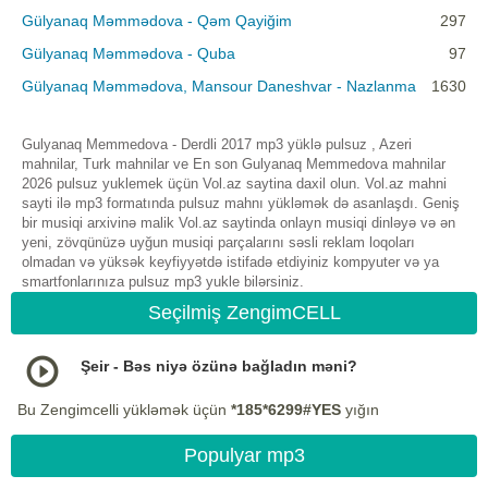
Gülyanaq Məmmədova - Qəm Qayiğim
297
Gülyanaq Məmmədova - Quba
97
Gülyanaq Məmmədova, Mansour Daneshvar - Nazlanma
1630
Gulyanaq Memmedova - Derdli 2017 mp3 yüklə pulsuz , Azeri
mahnilar, Turk mahnilar ve En son Gulyanaq Memmedova mahnilar
2026 pulsuz yuklemek üçün Vol.az saytina daxil olun. Vol.az mahni
sayti ilə mp3 formatında pulsuz mahnı yükləmək də asanlaşdı. Geniş
bir musiqi arxivinə malik Vol.az saytinda onlayn musiqi dinləyə və ən
yeni, zövqünüzə uyğun musiqi parçalarını səsli reklam loqoları
olmadan və yüksək keyfiyyətdə istifadə etdiyiniz kompyuter və ya
smartfonlarınıza pulsuz mp3 yukle bilərsiniz.
Seçilmiş ZengimCELL
Şeir - Bəs niyə özünə bağladın məni?
Bu Zengimcelli yükləmək üçün
*185*6299#YES
yığın
Populyar mp3