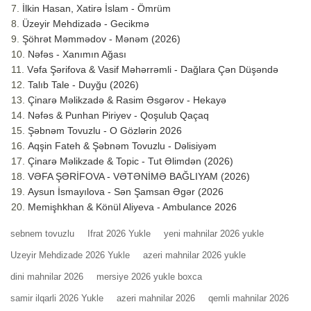
İlkin Hasan, Xatirə İslam - Ömrüm
Üzeyir Mehdizadə - Gecikmə
Şöhrət Məmmədov - Mənəm (2026)
Nəfəs - Xanımın Ağası
Vəfa Şərifova & Vasif Məhərrəmli - Dağlara Çən Düşəndə
Talıb Tale - Duyğu (2026)
Çinarə Məlikzadə & Rasim Əsgərov - Hekayə
Nəfəs & Punhan Piriyev - Qoşulub Qaçaq
Şəbnəm Tovuzlu - O Gözlərin 2026
Aqşin Fateh & Şəbnəm Tovuzlu - Dəlisiyəm
Çinarə Məlikzade & Topic - Tut Əlimdən (2026)
VƏFA ŞƏRİFOVA - VƏTƏNİMƏ BAĞLIYAM (2026)
Aysun İsmayılova - Sən Şamsan Əgər (2026
Memişhkhan & Könül Aliyeva - Ambulance 2026
sebnem tovuzlu
Ifrat 2026 Yukle
yeni mahnilar 2026 yukle
Uzeyir Mehdizade 2026 Yukle
azeri mahnilar 2026 yukle
dini mahnilar 2026
mersiye 2026 yukle boxca
samir ilqarli 2026 Yukle
azeri mahnilar 2026
qemli mahnilar 2026