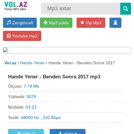
Zengimcell
Mp3 yüklə
Vip Mp3
Youtube mp3
Vol.az
/
Hande Yener
/ Hande Yener - Benden Sonra 2017
Hande Yener - Benden Sonra 2017 mp3
Ölçüsü:
7.79 Mb
Yüklənib:
5079
Müddəti:
03:23
Tezlik:
48000 Hz , 320 Kbps
DİNLƏ
YÜKLƏ