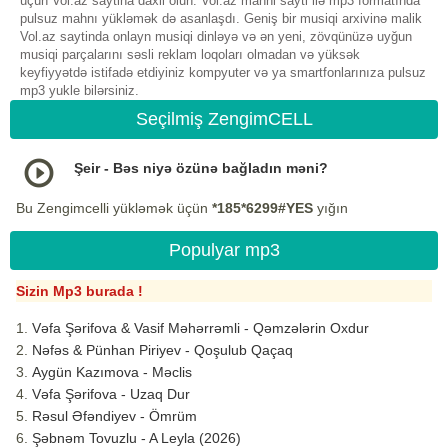
üçün Vol.az saytina daxil olun. Vol.az mahni sayti ilə mp3 formatında
pulsuz mahnı yükləmək də asanlaşdı. Geniş bir musiqi arxivinə malik
Vol.az saytinda onlayn musiqi dinləyə və ən yeni, zövqünüzə uyğun
musiqi parçalarını səsli reklam loqoları olmadan və yüksək
keyfiyyətdə istifadə etdiyiniz kompyuter və ya smartfonlarınıza pulsuz
mp3 yukle bilərsiniz.
Seçilmiş ZengimCELL
Şeir - Bəs niyə özünə bağladın məni?
Bu Zengimcelli yükləmək üçün
*185*6299#YES
yığın
Populyar mp3
Sizin Mp3 burada !
Vəfa Şərifova & Vasif Məhərrəmli - Qəmzələrin Oxdur
Nəfəs & Pünhan Piriyev - Qoşulub Qaçaq
Aygün Kazımova - Məclis
Vəfa Şərifova - Uzaq Dur
Rəsul Əfəndiyev - Ömrüm
Şəbnəm Tovuzlu - A Leyla (2026)