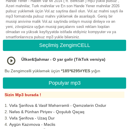
Hande Yener - Haberi Var Mi 2014 ( ft. Berksan ) mp3 yüklə pulsuz ,
Azeri mahnilar, Turk mahnilar ve En son Hande Yener mahnilar 2026
pulsuz yuklemek üçün Vol.az saytina daxil olun. Vol.az mahni sayti ilə
mp3 formatında pulsuz mahnı yükləmək də asanlaşdı. Geniş bir
musiqi arxivinə malik Vol.az saytinda onlayn musiqi dinləyə və ən
yeni, zövqünüzə uyğun musiqi parçalarını səsli reklam loqoları
olmadan və yüksək keyfiyyətdə istifadə etdiyiniz kompyuter və ya
smartfonlarınıza pulsuz mp3 yukle bilərsiniz.
Seçilmiş ZengimCELL
Ülkər&Şahmar - O yar gəlir (TikTok versiya)
Bu Zengimcelli yükləmək üçün
*185*6295#YES
yığın
Populyar mp3
Sizin Mp3 burada !
Vəfa Şərifova & Vasif Məhərrəmli - Qəmzələrin Oxdur
Nəfəs & Pünhan Piriyev - Qoşulub Qaçaq
Vəfa Şərifova - Uzaq Dur
Aygün Kazımova - Məclis