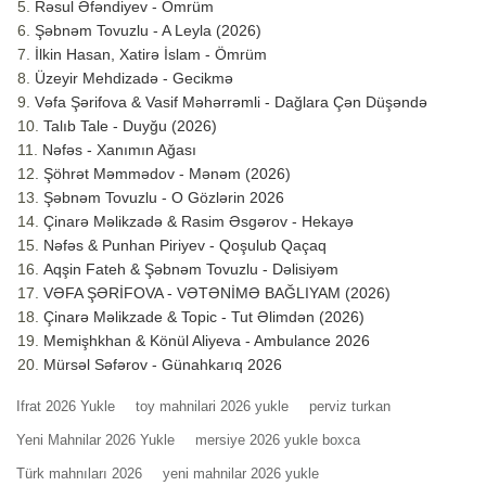
Rəsul Əfəndiyev - Ömrüm
Şəbnəm Tovuzlu - A Leyla (2026)
İlkin Hasan, Xatirə İslam - Ömrüm
Üzeyir Mehdizadə - Gecikmə
Vəfa Şərifova & Vasif Məhərrəmli - Dağlara Çən Düşəndə
Talıb Tale - Duyğu (2026)
Nəfəs - Xanımın Ağası
Şöhrət Məmmədov - Mənəm (2026)
Şəbnəm Tovuzlu - O Gözlərin 2026
Çinarə Məlikzadə & Rasim Əsgərov - Hekayə
Nəfəs & Punhan Piriyev - Qoşulub Qaçaq
Aqşin Fateh & Şəbnəm Tovuzlu - Dəlisiyəm
VƏFA ŞƏRİFOVA - VƏTƏNİMƏ BAĞLIYAM (2026)
Çinarə Məlikzade & Topic - Tut Əlimdən (2026)
Memişhkhan & Könül Aliyeva - Ambulance 2026
Mürsəl Səfərov - Günahkarıq 2026
Ifrat 2026 Yukle
toy mahnilari 2026 yukle
perviz turkan
Yeni Mahnilar 2026 Yukle
mersiye 2026 yukle boxca
Türk mahnıları 2026
yeni mahnilar 2026 yukle