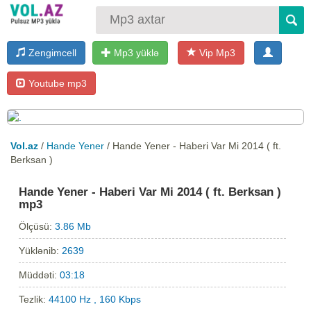
Zengimcell
Mp3 yüklə
Vip Mp3
Youtube mp3
Vol.az
/
Hande Yener
/ Hande Yener - Haberi Var Mi 2014 ( ft.
Berksan )
Hande Yener - Haberi Var Mi 2014 ( ft. Berksan )
mp3
Ölçüsü:
3.86 Mb
Yüklənib:
2639
Müddəti:
03:18
Tezlik:
44100 Hz , 160 Kbps