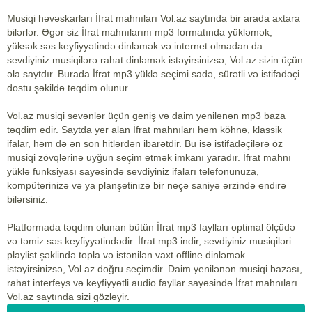
Musiqi həvəskarları İfrat mahnıları Vol.az saytında bir arada axtara
bilərlər. Əgər siz İfrat mahnılarını mp3 formatında yükləmək,
yüksək səs keyfiyyətində dinləmək və internet olmadan da
sevdiyiniz musiqilərə rahat dinləmək istəyirsinizsə, Vol.az sizin üçün
əla saytdır. Burada İfrat mp3 yüklə seçimi sadə, sürətli və istifadəçi
dostu şəkildə təqdim olunur.
Vol.az musiqi sevənlər üçün geniş və daim yenilənən mp3 baza
təqdim edir. Saytda yer alan İfrat mahnıları həm köhnə, klassik
ifalar, həm də ən son hitlərdən ibarətdir. Bu isə istifadəçilərə öz
musiqi zövqlərinə uyğun seçim etmək imkanı yaradır. İfrat mahnı
yüklə funksiyası sayəsində sevdiyiniz ifaları telefonunuza,
kompüterinizə və ya planşetinizə bir neçə saniyə ərzində endirə
bilərsiniz.
Platformada təqdim olunan bütün İfrat mp3 faylları optimal ölçüdə
və təmiz səs keyfiyyətindədir. İfrat mp3 indir, sevdiyiniz musiqiləri
playlist şəklində topla və istənilən vaxt offline dinləmək
istəyirsinizsə, Vol.az doğru seçimdir. Daim yenilənən musiqi bazası,
rahat interfeys və keyfiyyətli audio fayllar sayəsində İfrat mahnıları
Vol.az saytında sizi gözləyir.