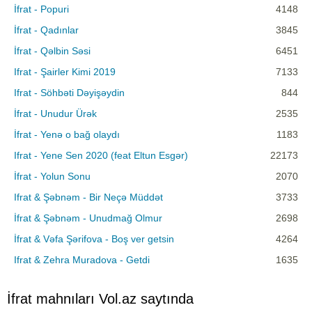
İfrat - Popuri
4148
İfrat - Qadınlar
3845
İfrat - Qəlbin Səsi
6451
Ifrat - Şairler Kimi 2019
7133
Ifrat - Söhbəti Dəyişəydin
844
İfrat - Unudur Ürək
2535
İfrat - Yenə o bağ olaydı
1183
Ifrat - Yene Sen 2020 (feat Eltun Esgər)
22173
İfrat - Yolun Sonu
2070
Ifrat & Şəbnəm - Bir Neçə Müddət
3733
İfrat & Şəbnəm - Unudmağ Olmur
2698
İfrat & Vəfa Şərifova - Boş ver getsin
4264
Ifrat & Zehra Muradova - Getdi
1635
İfrat mahnıları Vol.az saytında