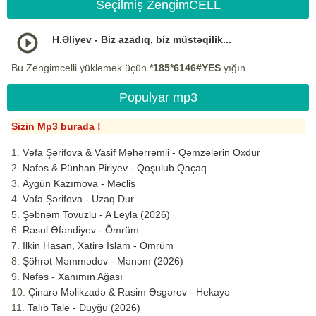
Seçilmiş ZengimCELL
H.Əliyev - Biz azadıq, biz müstəqilik...
Bu Zengimcelli yükləmək üçün
*185*6146#YES
yığın
Populyar mp3
Sizin Mp3 burada !
Vəfa Şərifova & Vasif Məhərrəmli - Qəmzələrin Oxdur
Nəfəs & Pünhan Piriyev - Qoşulub Qaçaq
Aygün Kazımova - Məclis
Vəfa Şərifova - Uzaq Dur
Şəbnəm Tovuzlu - A Leyla (2026)
Rəsul Əfəndiyev - Ömrüm
İlkin Hasan, Xatirə İslam - Ömrüm
Şöhrət Məmmədov - Mənəm (2026)
Nəfəs - Xanımın Ağası
Çinarə Məlikzadə & Rasim Əsgərov - Hekayə
Talıb Tale - Duyğu (2026)