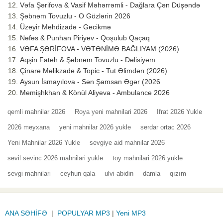
Vəfa Şərifova & Vasif Məhərrəmli - Dağlara Çən Düşəndə
Şəbnəm Tovuzlu - O Gözlərin 2026
Üzeyir Mehdizadə - Gecikmə
Nəfəs & Punhan Piriyev - Qoşulub Qaçaq
VƏFA ŞƏRİFOVA - VƏTƏNİMƏ BAĞLIYAM (2026)
Aqşin Fateh & Şəbnəm Tovuzlu - Dəlisiyəm
Çinarə Məlikzade & Topic - Tut Əlimdən (2026)
Aysun İsmayılova - Sən Şamsan Əgər (2026
Memişhkhan & Könül Aliyeva - Ambulance 2026
qemli mahnilar 2026
Roya yeni mahnilari 2026
Ifrat 2026 Yukle
2026 meyxana
yeni mahnilar 2026 yukle
serdar ortac 2026
Yeni Mahnilar 2026 Yukle
sevgiye aid mahnilar 2026
sevil sevinc 2026 mahnilari yukle
toy mahnilari 2026 yukle
sevgi mahnilari
ceyhun qala
ulvi abidin
damla
qızım
ANA SƏHİFƏ
|
POPULYAR MP3
|
Yeni MP3