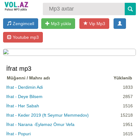
Zengimcell
Mp3 yüklə
Vip Mp3
Youtube mp3
İfrat mp3
Müğənni / Mahnı adı
Yüklənib
Ifrat - Derdimin Adi
1833
Ifrat - Deye Bilsem
2857
İfrat - Hər Sabah
1516
Ifrat - Keder 2019 (ft Seymur Memmedov)
15218
İfrat - Narana -Eyləməz Ömur Vefa
1951
İfrat - Popuri
1615