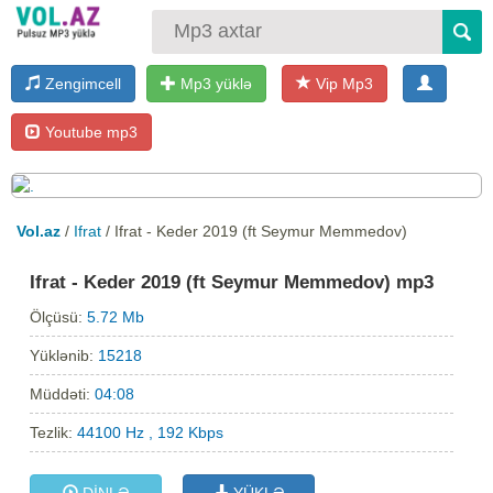
Zengimcell
Mp3 yüklə
Vip Mp3
Youtube mp3
Vol.az
/
Ifrat
/ Ifrat - Keder 2019 (ft Seymur Memmedov)
Ifrat - Keder 2019 (ft Seymur Memmedov) mp3
Ölçüsü:
5.72 Mb
Yüklənib:
15218
Müddəti:
04:08
Tezlik:
44100 Hz , 192 Kbps
DİNLƏ
YÜKLƏ