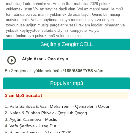
mahnilar, Turk mahnilar ve En son Ifrat mahnilar 2026 pulsuz
yuklemek üçün Vol.az saytina daxil olun. Vol.az mahni sayti ilə mp3
formatında pulsuz mahnı yükləmək də asanlaşdı. Geniş bir musiqi
arxivinə malik Vol.az saytinda onlayn musiqi dinləyə və ən yeni,
zövqünüzə uyğun musiqi parçalarını səsli reklam loqoları olmadan və
yüksək keyfiyyətdə istifadə etdiyiniz kompyuter və ya
smartfonlarınıza pulsuz mp3 yukle bilərsiniz.
Seçilmiş ZengimCELL
Afşin Azəri - Ona deyin
Bu Zengimcelli yükləmək üçün
*185*6306#YES
yığın
Populyar mp3
Sizin Mp3 burada !
Vəfa Şərifova & Vasif Məhərrəmli - Qəmzələrin Oxdur
Nəfəs & Pünhan Piriyev - Qoşulub Qaçaq
Aygün Kazımova - Məclis
Vəfa Şərifova - Uzaq Dur
Şəbnəm Tovuzlu - A Leyla (2026)