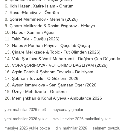
İlkin Hasan, Xatirə İslam - Ömrüm
Rəsul Əfəndiyev - Ömrüm
Şöhrət Məmmədov - Mənəm (2026)
Çinarə Məlikzadə & Rasim Əsgərov - Hekayə
Nəfəs - Xanımın Ağası
Talıb Tale - Duyğu (2026)
Nəfəs & Punhan Piriyev - Qoşulub Qaçaq
Çinarə Məlikzade & Topic - Tut Əlimdən (2026)
Vəfa Şərifova & Vasif Məhərrəmli - Dağlara Çən Düşəndə
VƏFA ŞƏRİFOVA - VƏTƏNİMƏ BAĞLIYAM (2026)
Aqşin Fateh & Şəbnəm Tovuzlu - Dəlisiyəm
Şəbnəm Tovuzlu - O Gözlərin 2026
Aysun İsmayılova - Sən Şamsan Əgər (2026
Üzeyir Mehdizadə - Gecikmə
Memişhkhan & Könül Aliyeva - Ambulance 2026
yeni mahnilar 2026 mp3
meyxana yigmalar
yeni mahnilar 2026 yukle
sevil sevinc 2026 mahnilari yukle
mersiye 2026 yukle boxca
dini mahnilar 2026
sebnem tovuzlu