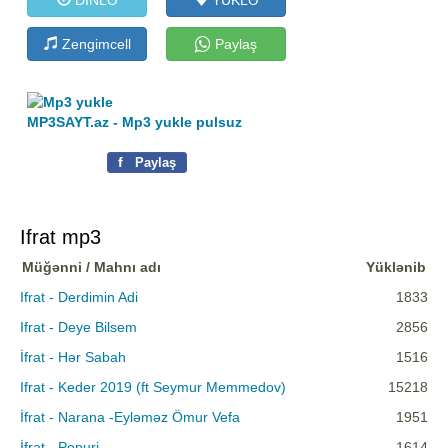
Zengimcell
Paylaş
MP3SAYT.az - Mp3 yukle pulsuz
f
Paylaş
Ifrat mp3
Müğənni / Mahnı adı
Yüklənib
Ifrat - Derdimin Adi
1833
Ifrat - Deye Bilsem
2856
İfrat - Hər Sabah
1516
Ifrat - Keder 2019 (ft Seymur Memmedov)
15218
İfrat - Narana -Eyləməz Ömur Vefa
1951
İfrat - Popuri
1614