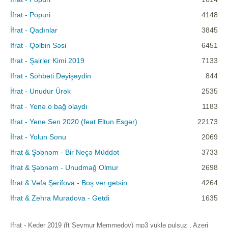
İfrat - Popuri
4148
İfrat - Qadınlar
3845
İfrat - Qəlbin Səsi
6451
Ifrat - Şairler Kimi 2019
7133
Ifrat - Söhbəti Dəyişəydin
844
İfrat - Unudur Ürək
2535
İfrat - Yenə o bağ olaydı
1183
Ifrat - Yene Sen 2020 (feat Eltun Esgər)
22173
İfrat - Yolun Sonu
2069
Ifrat & Şəbnəm - Bir Neçə Müddət
3733
İfrat & Şəbnəm - Unudmağ Olmur
2698
İfrat & Vəfa Şərifova - Boş ver getsin
4264
Ifrat & Zehra Muradova - Getdi
1635
Ifrat - Keder 2019 (ft Seymur Memmedov) mp3 yüklə pulsuz , Azeri