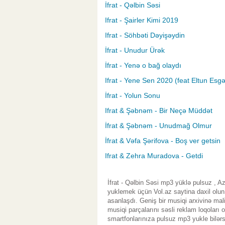
İfrat - Qəlbin Səsi
Ifrat - Şairler Kimi 2019
Ifrat - Söhbəti Dəyişəydin
İfrat - Unudur Ürək
İfrat - Yenə o bağ olaydı
Ifrat - Yene Sen 2020 (feat Eltun Esgə
İfrat - Yolun Sonu
Ifrat & Şəbnəm - Bir Neçə Müddət
İfrat & Şəbnəm - Unudmağ Olmur
İfrat & Vəfa Şərifova - Boş ver getsin
Ifrat & Zehra Muradova - Getdi
İfrat - Qəlbin Səsi mp3 yüklə pulsuz , A
yuklemek üçün Vol.az saytina daxil olu
asanlaşdı. Geniş bir musiqi arxivinə ma
musiqi parçalarını səsli reklam loqoları
smartfonlarınıza pulsuz mp3 yukle bilərs