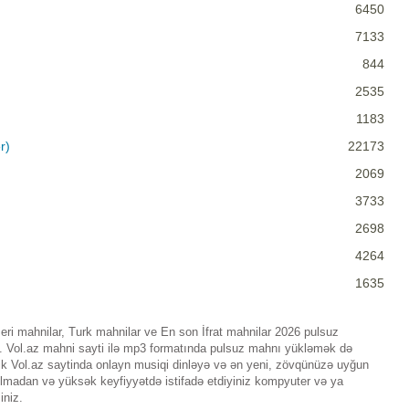
6450
7133
844
2535
1183
r)
22173
2069
3733
2698
4264
1635
zeri mahnilar, Turk mahnilar ve En son İfrat mahnilar 2026 pulsuz
n. Vol.az mahni sayti ilə mp3 formatında pulsuz mahnı yükləmək də
lik Vol.az saytinda onlayn musiqi dinləyə və ən yeni, zövqünüzə uyğun
 olmadan və yüksək keyfiyyətdə istifadə etdiyiniz kompyuter və ya
iniz.