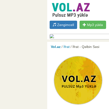
Zengimcell
Mp3 yüklə
Vol.az
/
İfrat
/ İfrat - Qəlbin Səsi