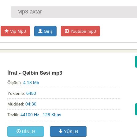
Vip Mp3
Giriş
Youtube mp3
İfrat - Qəlbin Səsi mp3
Ölçüsü:
4.18 Mb
Yüklənib:
6450
Müddəti:
04:30
Tezlik:
44100 Hz , 128 Kbps
DİNLƏ
YÜKLƏ