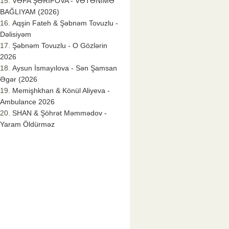
VƏFA ŞƏRİFOVA - VƏTƏNİMƏ
BAĞLIYAM (2026)
Aqşin Fateh & Şəbnəm Tovuzlu -
Dəlisiyəm
Şəbnəm Tovuzlu - O Gözlərin
2026
Aysun İsmayılova - Sən Şamsan
Əgər (2026
Memişhkhan & Könül Aliyeva -
Ambulance 2026
SHAN & Şöhrət Məmmədov -
Yaram Öldürməz