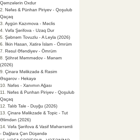
Qəmzələrin Oxdur
Nəfəs & Pünhan Piriyev - Qoşulub
Qaçaq
Aygün Kazımova - Məclis
Vəfa Şərifova - Uzaq Dur
Şəbnəm Tovuzlu - A Leyla (2026)
İlkin Hasan, Xatirə İslam - Ömrüm
Rəsul Əfəndiyev - Ömrüm
Şöhrət Məmmədov - Mənəm
(2026)
Çinarə Məlikzadə & Rasim
Əsgərov - Hekayə
Nəfəs - Xanımın Ağası
Nəfəs & Punhan Piriyev - Qoşulub
Qaçaq
Talıb Tale - Duyğu (2026)
Çinarə Məlikzade & Topic - Tut
Əlimdən (2026)
Vəfa Şərifova & Vasif Məhərrəmli
- Dağlara Çən Düşəndə