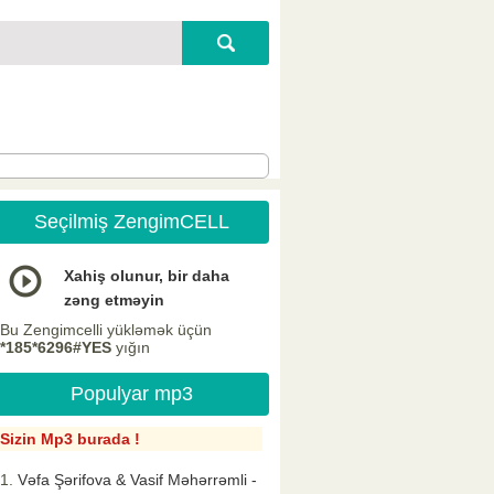
Seçilmiş ZengimCELL
Xahiş olunur, bir daha
zəng etməyin
Bu Zengimcelli yükləmək üçün
*185*6296#YES
yığın
Populyar mp3
Sizin Mp3 burada !
Vəfa Şərifova & Vasif Məhərrəmli -