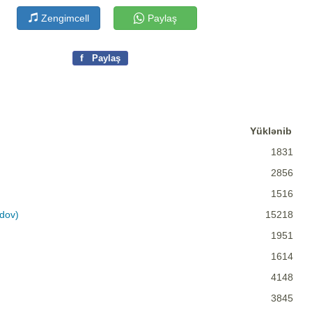
Zengimcell
Paylaş
f
Paylaş
Yüklənib
1831
2856
1516
dov)
15218
1951
1614
4148
3845