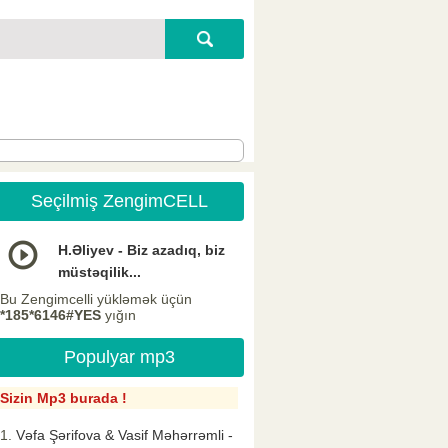
Seçilmiş ZengimCELL
H.Əliyev - Biz azadıq, biz
müstəqilik...
Bu Zengimcelli yükləmək üçün
*185*6146#YES
yığın
Populyar mp3
Sizin Mp3 burada !
Vəfa Şərifova & Vasif Məhərrəmli -