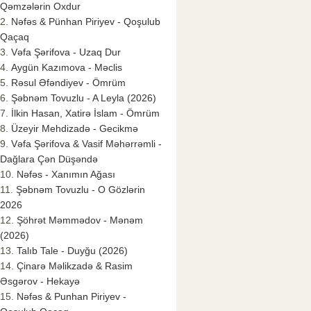
Qəmzələrin Oxdur
Nəfəs & Pünhan Piriyev - Qoşulub
Qaçaq
Vəfa Şərifova - Uzaq Dur
Aygün Kazımova - Məclis
Rəsul Əfəndiyev - Ömrüm
Şəbnəm Tovuzlu - A Leyla (2026)
İlkin Hasan, Xatirə İslam - Ömrüm
Üzeyir Mehdizadə - Gecikmə
Vəfa Şərifova & Vasif Məhərrəmli -
Dağlara Çən Düşəndə
Nəfəs - Xanımın Ağası
Şəbnəm Tovuzlu - O Gözlərin
2026
Şöhrət Məmmədov - Mənəm
(2026)
Talıb Tale - Duyğu (2026)
Çinarə Məlikzadə & Rasim
Əsgərov - Hekayə
Nəfəs & Punhan Piriyev -