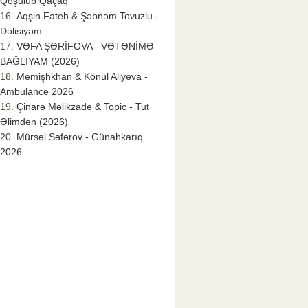
Qoşulub Qaçaq
Aqşin Fateh & Şəbnəm Tovuzlu -
Dəlisiyəm
VƏFA ŞƏRİFOVA - VƏTƏNİMƏ
BAĞLIYAM (2026)
Memişhkhan & Könül Aliyeva -
Ambulance 2026
Çinarə Məlikzade & Topic - Tut
Əlimdən (2026)
Mürsəl Səfərov - Günahkarıq
2026