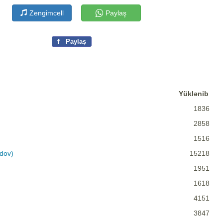
Zengimcell
Paylaş
f
Paylaş
Yüklənib
1836
2858
1516
dov)
15218
1951
1618
4151
3847