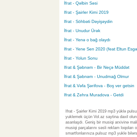
İfrat - Qəlbin Səsi
Ifrat - Şairler Kimi 2019
Ifrat - Söhbəti Dəyişəydin
İfrat - Unudur Ürək
İfrat - Yenə o bağ olaydı
Ifrat - Yene Sen 2020 (feat Eltun Esgə
İfrat - Yolun Sonu
Ifrat & Şəbnəm - Bir Neçə Müddət
İfrat & Şəbnəm - Unudmağ Olmur
İfrat & Vəfa Şərifova - Boş ver getsin
Ifrat & Zehra Muradova - Getdi
Ifrat - Şairler Kimi 2019 mp3 yüklə puls
yuklemek üçün Vol.az saytina daxil olu
asanlaşdı. Geniş bir musiqi arxivinə ma
musiqi parçalarını səsli reklam loqoları
smartfonlarınıza pulsuz mp3 yukle bilərs