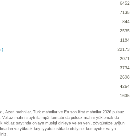
6452
7135
844
2535
1184
r)
22173
2071
3734
2698
4264
1635
uz , Azeri mahnilar, Turk mahnilar ve En son Ifrat mahnilar 2026 pulsuz
n. Vol.az mahni sayti ilə mp3 formatında pulsuz mahnı yükləmək də
lik Vol.az saytinda onlayn musiqi dinləyə və ən yeni, zövqünüzə uyğun
 olmadan və yüksək keyfiyyətdə istifadə etdiyiniz kompyuter və ya
iniz.