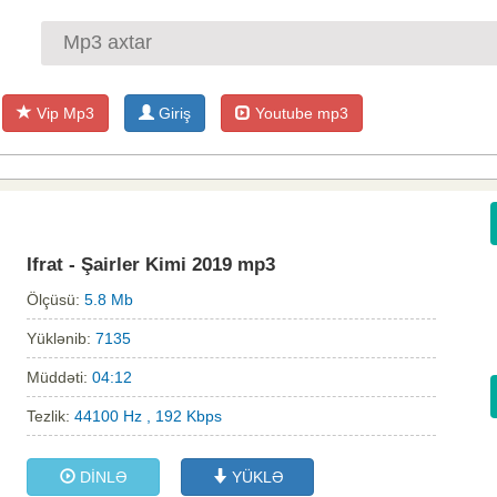
Vip Mp3
Giriş
Youtube mp3
Ifrat - Şairler Kimi 2019 mp3
Ölçüsü:
5.8 Mb
Yüklənib:
7135
Müddəti:
04:12
Tezlik:
44100 Hz , 192 Kbps
DİNLƏ
YÜKLƏ