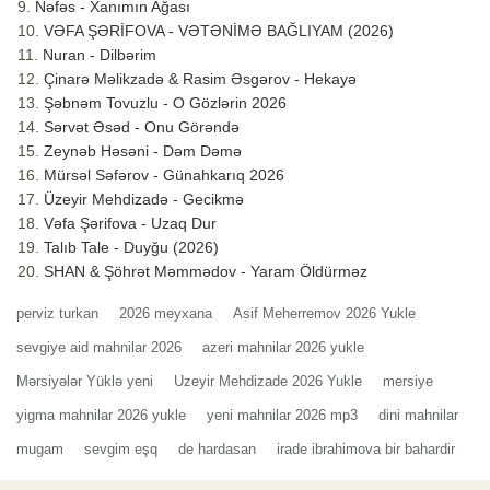
Nəfəs - Xanımın Ağası
VƏFA ŞƏRİFOVA - VƏTƏNİMƏ BAĞLIYAM (2026)
Nuran - Dilbərim
Çinarə Məlikzadə & Rasim Əsgərov - Hekayə
Şəbnəm Tovuzlu - O Gözlərin 2026
Sərvət Əsəd - Onu Görəndə
Zeynəb Həsəni - Dəm Dəmə
Mürsəl Səfərov - Günahkarıq 2026
Üzeyir Mehdizadə - Gecikmə
Vəfa Şərifova - Uzaq Dur
Talıb Tale - Duyğu (2026)
SHAN & Şöhrət Məmmədov - Yaram Öldürməz
perviz turkan
2026 meyxana
Asif Meherremov 2026 Yukle
sevgiye aid mahnilar 2026
azeri mahnilar 2026 yukle
Mərsiyələr Yüklə yeni
Uzeyir Mehdizade 2026 Yukle
mersiye
yigma mahnilar 2026 yukle
yeni mahnilar 2026 mp3
dini mahnilar
mugam
sevgim eşq
de hardasan
irade ibrahimova bir bahardir