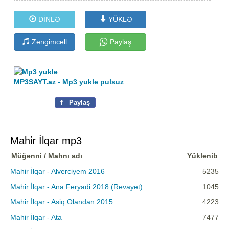
DİNLƏ
YÜKLƏ
Zengimcell
Paylaş
MP3SAYT.az - Mp3 yukle pulsuz
f
Paylaş
Mahir İlqar mp3
Müğənni / Mahnı adı
Yüklənib
Mahir İlqar - Alverciyem 2016
5235
Mahir İlqar - Ana Feryadi 2018 (Revayet)
1045
Mahir İlqar - Asiq Olandan 2015
4223
Mahir İlqar - Ata
7477