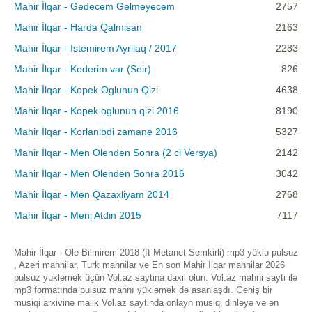
Mahir İlqar - Gedecem Gelmeyecem
2757
Mahir İlqar - Harda Qalmisan
2163
Mahir İlqar - Istemirem Ayrilaq / 2017
2283
Mahir İlqar - Kederim var (Seir)
826
Mahir İlqar - Kopek Oglunun Qizi
4638
Mahir İlqar - Kopek oglunun qizi 2016
8190
Mahir İlqar - Korlanibdi zamane 2016
5327
Mahir İlqar - Men Olenden Sonra (2 ci Versya)
2142
Mahir İlqar - Men Olenden Sonra 2016
3042
Mahir İlqar - Men Qazaxliyam 2014
2768
Mahir İlqar - Meni Atdin 2015
7117
Mahir İlqar - Ole Bilmirem 2018 (ft Metanet Semkirli) mp3 yüklə pulsuz
, Azeri mahnilar, Turk mahnilar ve En son Mahir İlqar mahnilar 2026
pulsuz yuklemek üçün Vol.az saytina daxil olun. Vol.az mahni sayti ilə
mp3 formatında pulsuz mahnı yükləmək də asanlaşdı. Geniş bir
musiqi arxivinə malik Vol.az saytinda onlayn musiqi dinləyə və ən