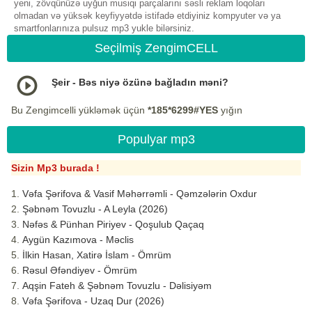
yeni, zövqünüzə uyğun musiqi parçalarını səsli reklam loqoları
olmadan və yüksək keyfiyyətdə istifadə etdiyiniz kompyuter və ya
smartfonlarınıza pulsuz mp3 yukle bilərsiniz.
Seçilmiş ZengimCELL
Şeir - Bəs niyə özünə bağladın məni?
Bu Zengimcelli yükləmək üçün
*185*6299#YES
yığın
Populyar mp3
Sizin Mp3 burada !
Vəfa Şərifova & Vasif Məhərrəmli - Qəmzələrin Oxdur
Şəbnəm Tovuzlu - A Leyla (2026)
Nəfəs & Pünhan Piriyev - Qoşulub Qaçaq
Aygün Kazımova - Məclis
İlkin Hasan, Xatirə İslam - Ömrüm
Rəsul Əfəndiyev - Ömrüm
Aqşin Fateh & Şəbnəm Tovuzlu - Dəlisiyəm
Vəfa Şərifova - Uzaq Dur (2026)