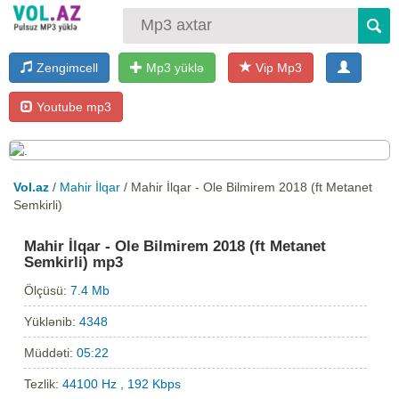
Zengimcell
Mp3 yüklə
Vip Mp3
Youtube mp3
Vol.az
/
Mahir İlqar
/ Mahir İlqar - Ole Bilmirem 2018 (ft Metanet
Semkirli)
Mahir İlqar - Ole Bilmirem 2018 (ft Metanet
Semkirli) mp3
Ölçüsü:
7.4 Mb
Yüklənib:
4348
Müddəti:
05:22
Tezlik:
44100 Hz , 192 Kbps