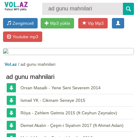
Zengimcell
Mp3 yüklə
Vip Mp3
Youtube mp3
Vol.az
/ ad gunu mahnilari
ad gunu mahnilari
Orxan Masallı - Yene Seni Severem 2014
Ismail YK - Cikmam Seneye 2015
Röya - Zehlem Getmis 2015 (ft Ceyhun Zeynalov)
Demet Akalın - Çeşm-i Siyahım 2017 (ft Ahmet Aslan)