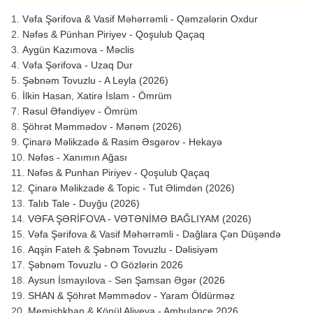
Vəfa Şərifova & Vasif Məhərrəmli - Qəmzələrin Oxdur
Nəfəs & Pünhan Piriyev - Qoşulub Qaçaq
Aygün Kazımova - Məclis
Vəfa Şərifova - Uzaq Dur
Şəbnəm Tovuzlu - A Leyla (2026)
İlkin Hasan, Xatirə İslam - Ömrüm
Rəsul Əfəndiyev - Ömrüm
Şöhrət Məmmədov - Mənəm (2026)
Çinarə Məlikzadə & Rasim Əsgərov - Hekayə
Nəfəs - Xanımın Ağası
Nəfəs & Punhan Piriyev - Qoşulub Qaçaq
Çinarə Məlikzade & Topic - Tut Əlimdən (2026)
Talıb Tale - Duyğu (2026)
VƏFA ŞƏRİFOVA - VƏTƏNİMƏ BAĞLIYAM (2026)
Vəfa Şərifova & Vasif Məhərrəmli - Dağlara Çən Düşəndə
Aqşin Fateh & Şəbnəm Tovuzlu - Dəlisiyəm
Şəbnəm Tovuzlu - O Gözlərin 2026
Aysun İsmayılova - Sən Şamsan Əgər (2026
SHAN & Şöhrət Məmmədov - Yaram Öldürməz
Memişhkhan & Könül Aliyeva - Ambulance 2026