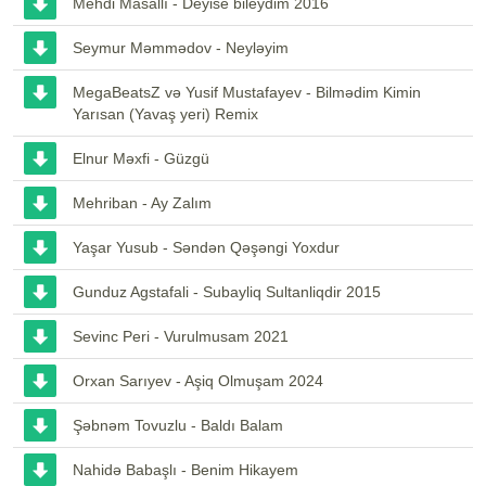
Mehdi Masallı - Deyise bileydim 2016
Seymur Məmmədov - Neyləyim
MegaBeatsZ və Yusif Mustafayev - Bilmədim Kimin
Yarısan (Yavaş yeri) Remix
Elnur Məxfi - Güzgü
Mehriban - Ay Zalım
Yaşar Yusub - Səndən Qəşəngi Yoxdur
Gunduz Agstafali - Subayliq Sultanliqdir 2015
Sevinc Peri - Vurulmusam 2021
Orxan Sarıyev - Aşiq Olmuşam 2024
Şəbnəm Tovuzlu - Baldı Balam
Nahidə Babaşlı - Benim Hikayem