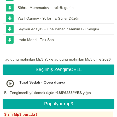
Şöhrət Məmmədov - İrəli Əsgərim
Vasif Əzimov - Yollarına Güllər Düzüm
Seymur Ağayev - Ona Bahadır Mənim Bu Sevgim
İradə Mehri - Tək Sən
ad gunu mahnilari Mp3 Yukle ad gunu mahnilari Mp3 dinle 2026
Seçilmiş ZengimCELL
Tural Sədalı - Qoca dünya
Bu Zengimcelli yükləmək üçün
*185*6283#YES
yığın
Populyar mp3
Sizin Mp3 burada !