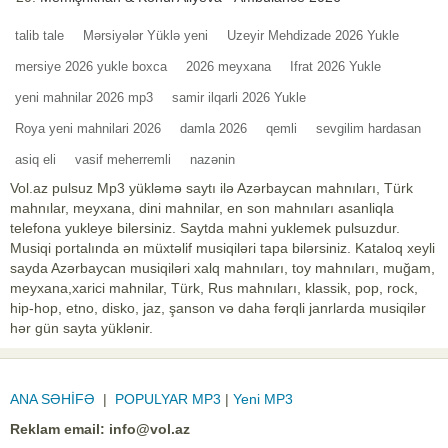
talib tale
Mərsiyələr Yüklə yeni
Uzeyir Mehdizade 2026 Yukle
mersiye 2026 yukle boxca
2026 meyxana
Ifrat 2026 Yukle
yeni mahnilar 2026 mp3
samir ilqarli 2026 Yukle
Roya yeni mahnilari 2026
damla 2026
qemli
sevgilim hardasan
asiq eli
vasif meherremli
nazənin
Vol.az pulsuz Mp3 yükləmə saytı ilə Azərbaycan mahnıları, Türk
mahnılar, meyxana, dini mahnilar, en son mahnıları asanliqla
telefona yukleye bilersiniz. Saytda mahni yuklemek pulsuzdur.
Musiqi portalında ən müxtəlif musiqiləri tapa bilərsiniz. Kataloq xeyli
sayda Azərbaycan musiqiləri xalq mahnıları, toy mahnıları, muğam,
meyxana,xarici mahnilar, Türk, Rus mahnıları, klassik, pop, rock,
hip-hop, etno, disko, jaz, şanson və daha fərqli janrlarda musiqilər
hər gün sayta yüklənir.
ANA SƏHİFƏ
|
POPULYAR MP3
|
Yeni MP3
Reklam email:
info@vol.az