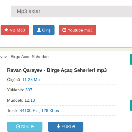
Vip Mp3
Giriş
Youtube mp3
ev - Birgə Açaq Səhərləri
Rəvan Qarayev - Birgə Açaq Səhərləri mp3
Ölçüsü:
11.25 Mb
Yüklənib:
307
Müddəti:
12:13
Tezlik:
44100 Hz , 128 Kbps
DİNLƏ
YÜKLƏ