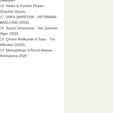
Dəlisiyəm
Nəfəs & Punhan Piriyev -
Qoşulub Qaçaq
VƏFA ŞƏRİFOVA - VƏTƏNİMƏ
BAĞLIYAM (2026)
Aysun İsmayılova - Sən Şamsan
Əgər (2026
Çinarə Məlikzade & Topic - Tut
Əlimdən (2026)
Memişhkhan & Könül Aliyeva -
Ambulance 2026