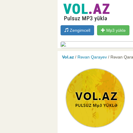
Zengimcell
Mp3 yüklə
Vol.az
/
Rəvan Qarayev
/ Rəvan Qaray