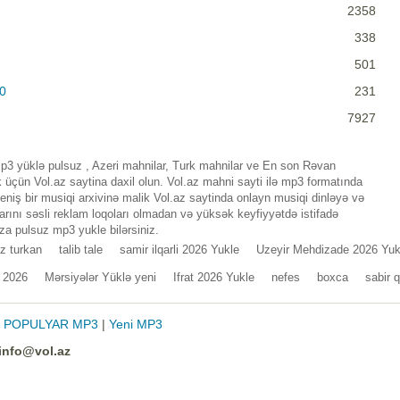
2358
338
501
0
231
7927
p3 yüklə pulsuz , Azeri mahnilar, Turk mahnilar ve En son Rəvan
çün Vol.az saytina daxil olun. Vol.az mahni sayti ilə mp3 formatında
iş bir musiqi arxivinə malik Vol.az saytinda onlayn musiqi dinləyə və
rını səsli reklam loqoları olmadan və yüksək keyfiyyətdə istifadə
za pulsuz mp3 yukle bilərsiniz.
iz turkan
talib tale
samir ilqarli 2026 Yukle
Uzeyir Mehdizade 2026 Yuk
r 2026
Mərsiyələr Yüklə yeni
Ifrat 2026 Yukle
nefes
boxca
sabir q
|
POPULYAR MP3
|
Yeni MP3
info@vol.az