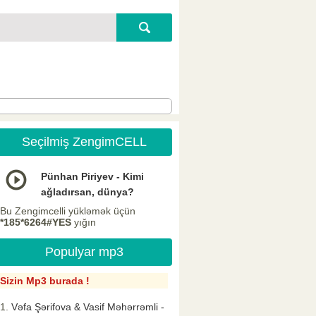
Seçilmiş ZengimCELL
Pünhan Piriyev - Kimi
ağladırsan, dünya?
Bu Zengimcelli yükləmək üçün
*185*6264#YES
yığın
Populyar mp3
Sizin Mp3 burada !
Vəfa Şərifova & Vasif Məhərrəmli -