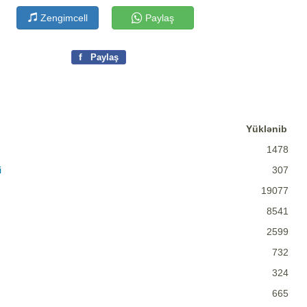
Zengimcell
Paylaş
f
Paylaş
Yüklənib
1478
i
307
19077
8541
2599
732
324
665