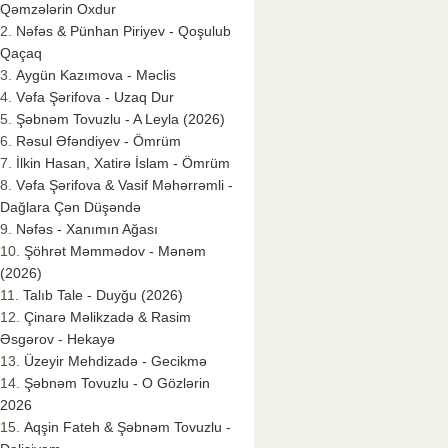
Qəmzələrin Oxdur
Nəfəs & Pünhan Piriyev - Qoşulub
Qaçaq
Aygün Kazımova - Məclis
Vəfa Şərifova - Uzaq Dur
Şəbnəm Tovuzlu - A Leyla (2026)
Rəsul Əfəndiyev - Ömrüm
İlkin Hasan, Xatirə İslam - Ömrüm
Vəfa Şərifova & Vasif Məhərrəmli -
Dağlara Çən Düşəndə
Nəfəs - Xanımın Ağası
Şöhrət Məmmədov - Mənəm
(2026)
Talıb Tale - Duyğu (2026)
Çinarə Məlikzadə & Rasim
Əsgərov - Hekayə
Üzeyir Mehdizadə - Gecikmə
Şəbnəm Tovuzlu - O Gözlərin
2026
Aqşin Fateh & Şəbnəm Tovuzlu -