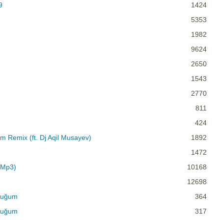
9
1424
5353
1982
9624
2650
1543
2770
811
424
 Remix (ft. Dj Aqil Musayev)
1892
1472
 Mp3)
10168
12698
duğum
364
duğum
317