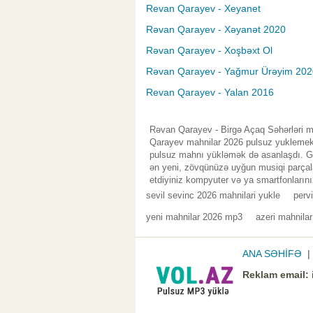
Revan Qarayev - Xeyanet
Rəvan Qarayev - Xəyanət 2020
Rəvan Qarayev - Xoşbəxt Ol
Rəvan Qarayev - Yağmur Ürəyim 202
Revan Qarayev - Yalan 2016
Rəvan Qarayev - Birgə Açaq Səhərləri m
Qarayev mahnilar 2026 pulsuz yuklemek ü
pulsuz mahnı yükləmək də asanlaşdı. Gen
ən yeni, zövqünüzə uyğun musiqi parçala
etdiyiniz kompyuter və ya smartfonlarını
sevil sevinc 2026 mahnilari yukle
perv
yeni mahnilar 2026 mp3
azeri mahnila
ANA SƏHİFƏ
Reklam email: