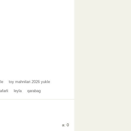
le
toy mahnilari 2026 yukle
afarli
leyla
qarabag
a: 0