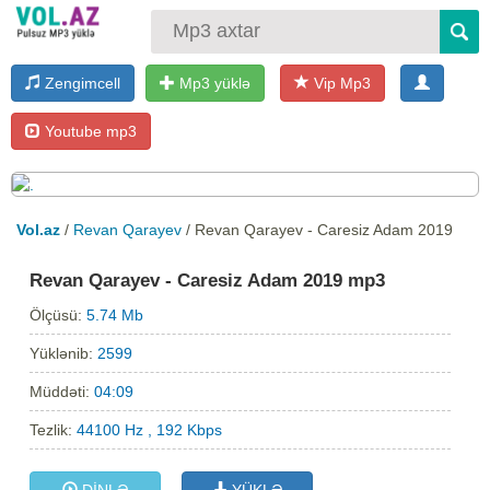
Zengimcell
Mp3 yüklə
Vip Mp3
Youtube mp3
Vol.az
/
Revan Qarayev
/ Revan Qarayev - Caresiz Adam 2019
Revan Qarayev - Caresiz Adam 2019 mp3
Ölçüsü:
5.74 Mb
Yüklənib:
2599
Müddəti:
04:09
Tezlik:
44100 Hz , 192 Kbps
DİNLƏ
YÜKLƏ