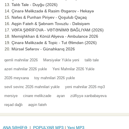
Talıb Tale - Duyğu (2026)
Çinarə Məlikzadə & Rasim Əsgərov - Hekayə
Nəfəs & Punhan Piriyev - Qoşulub Qaçaq
Aqşin Fateh & Şəbnəm Tovuzlu - Dəlisiyəm
VƏFA ŞƏRİFOVA - VƏTƏNİMƏ BAĞLIYAM (2026)
Memişhkhan & Könül Aliyeva - Ambulance 2026
Çinarə Məlikzade & Topic - Tut Əlimdən (2026)
Mürsəl Səfərov - Günahkarıq 2026
qemli mahnilar 2026
Mərsiyələr Yüklə yeni
talib tale
azeri mahnilar 2026 yukle
Yeni Mahnilar 2026 Yukle
2026 meyxana
toy mahnilari 2026 yukle
sevil sevinc 2026 mahnilari yukle
yeni mahnilar 2026 mp3
mersiye
cinare melikzade
ayan
zülfiyyə xanbabayeva
rəşad dağlı
aqşin fateh
ANA SƏHİFƏ
|
POPULYAR MP3
|
Yeni MP3