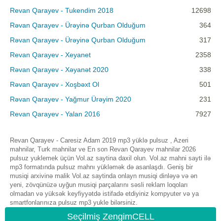
Revan Qarayev - Tukendim 2018
12698
Rəvan Qarayev - Ürəyinə Qurban Olduğum
364
Rəvan Qarayev - Ürəyinə Qurban Olduğum
317
Revan Qarayev - Xeyanet
2358
Rəvan Qarayev - Xəyanət 2020
338
Rəvan Qarayev - Xoşbəxt Ol
501
Rəvan Qarayev - Yağmur Ürəyim 2020
231
Revan Qarayev - Yalan 2016
7927
Revan Qarayev - Caresiz Adam 2019 mp3 yüklə pulsuz , Azeri
mahnilar, Turk mahnilar ve En son Revan Qarayev mahnilar 2026
pulsuz yuklemek üçün Vol.az saytina daxil olun. Vol.az mahni sayti ilə
mp3 formatında pulsuz mahnı yükləmək də asanlaşdı. Geniş bir
musiqi arxivinə malik Vol.az saytinda onlayn musiqi dinləyə və ən
yeni, zövqünüzə uyğun musiqi parçalarını səsli reklam loqoları
olmadan və yüksək keyfiyyətdə istifadə etdiyiniz kompyuter və ya
smartfonlarınıza pulsuz mp3 yukle bilərsiniz.
Seçilmiş ZengimCELL