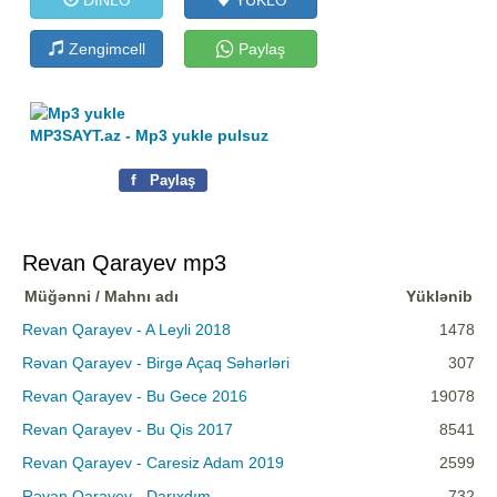
Zengimcell
Paylaş
MP3SAYT.az - Mp3 yukle pulsuz
f
Paylaş
Revan Qarayev mp3
Müğənni / Mahnı adı
Yüklənib
Revan Qarayev - A Leyli 2018
1478
Rəvan Qarayev - Birgə Açaq Səhərləri
307
Revan Qarayev - Bu Gece 2016
19078
Revan Qarayev - Bu Qis 2017
8541
Revan Qarayev - Caresiz Adam 2019
2599
Rəvan Qarayev - Darıxdım
732