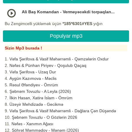
Ali Baş Komandan - Verməyəcəkdi torpaqları...
Bu Zengimcelli yükləmək üçün
*185*6301#YES
yığın
Populyar mp3
Sizin Mp3 burada !
Vəfa Şərifova & Vasif Məhərrəmli - Qəmzələrin Oxdur
Nəfəs & Pünhan Piriyev - Qoşulub Qaçaq
Vəfa Şərifova - Uzaq Dur
Aygün Kazımova - Məclis
Rəsul Əfəndiyev - Ömrüm
Şəbnəm Tovuzlu - A Leyla (2026)
İlkin Hasan, Xatirə İslam - Ömrüm
Üzeyir Mehdizadə - Gecikmə
Vəfa Şərifova & Vasif Məhərrəmli - Dağlara Çən Düşəndə
Şəbnəm Tovuzlu - O Gözlərin 2026
Nəfəs - Xanımın Ağası
Şöhrət Məmmədov - Mənəm (2026)