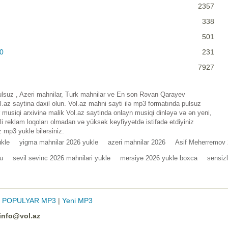
2357
338
501
0
231
7927
lsuz , Azeri mahnilar, Turk mahnilar ve En son Rəvan Qarayev
az saytina daxil olun. Vol.az mahni sayti ilə mp3 formatında pulsuz
musiqi arxivinə malik Vol.az saytinda onlayn musiqi dinləyə və ən yeni,
i reklam loqoları olmadan və yüksək keyfiyyətdə istifadə etdiyiniz
 mp3 yukle bilərsiniz.
ukle
yigma mahnilar 2026 yukle
azeri mahnilar 2026
Asif Meherremov 
u
sevil sevinc 2026 mahnilari yukle
mersiye 2026 yukle boxca
sensizl
|
POPULYAR MP3
|
Yeni MP3
info@vol.az