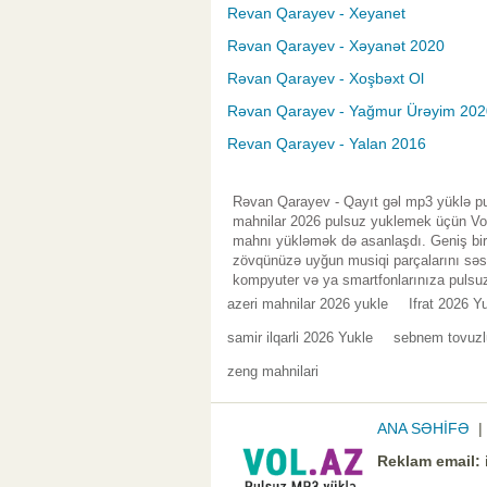
Revan Qarayev - Xeyanet
Rəvan Qarayev - Xəyanət 2020
Rəvan Qarayev - Xoşbəxt Ol
Rəvan Qarayev - Yağmur Ürəyim 202
Revan Qarayev - Yalan 2016
Rəvan Qarayev - Qayıt gəl mp3 yüklə pu
mahnilar 2026 pulsuz yuklemek üçün Vol.
mahnı yükləmək də asanlaşdı. Geniş bir 
zövqünüzə uyğun musiqi parçalarını səsl
kompyuter və ya smartfonlarınıza pulsuz
azeri mahnilar 2026 yukle
Ifrat 2026 Y
samir ilqarli 2026 Yukle
sebnem tovuzl
zeng mahnilari
ANA SƏHİFƏ
Reklam email: