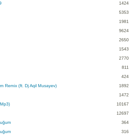
9
1424
5353
1981
9624
2650
1543
2770
811
424
 Remix (ft. Dj Aqil Musayev)
1892
1472
 Mp3)
10167
12697
duğum
364
duğum
316