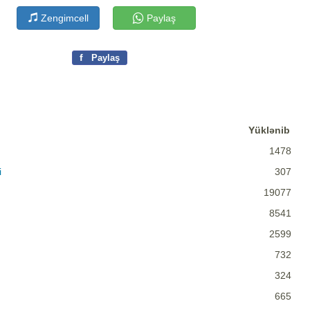
Zengimcell
Paylaş
f
Paylaş
Yüklənib
1478
i
307
19077
8541
2599
732
324
665