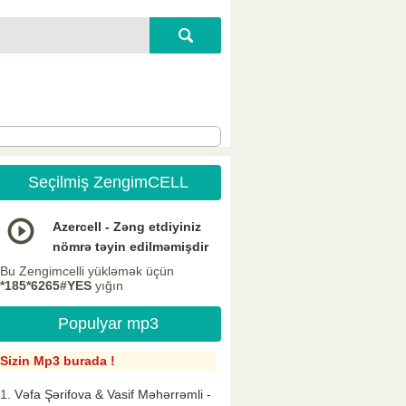
Seçilmiş ZengimCELL
Azercell - Zəng etdiyiniz
nömrə təyin edilməmişdir
Bu Zengimcelli yükləmək üçün
*185*6265#YES
yığın
Populyar mp3
Sizin Mp3 burada !
Vəfa Şərifova & Vasif Məhərrəmli -