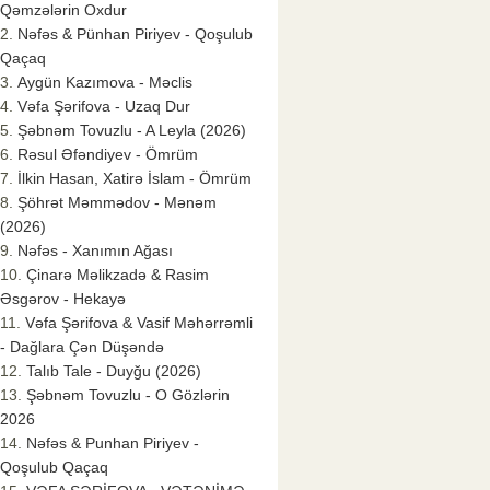
Qəmzələrin Oxdur
Nəfəs & Pünhan Piriyev - Qoşulub
Qaçaq
Aygün Kazımova - Məclis
Vəfa Şərifova - Uzaq Dur
Şəbnəm Tovuzlu - A Leyla (2026)
Rəsul Əfəndiyev - Ömrüm
İlkin Hasan, Xatirə İslam - Ömrüm
Şöhrət Məmmədov - Mənəm
(2026)
Nəfəs - Xanımın Ağası
Çinarə Məlikzadə & Rasim
Əsgərov - Hekayə
Vəfa Şərifova & Vasif Məhərrəmli
- Dağlara Çən Düşəndə
Talıb Tale - Duyğu (2026)
Şəbnəm Tovuzlu - O Gözlərin
2026
Nəfəs & Punhan Piriyev -
Qoşulub Qaçaq