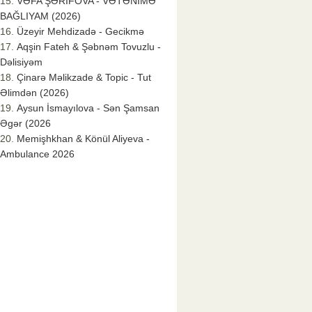
VƏFA ŞƏRİFOVA - VƏTƏNİMƏ
BAĞLIYAM (2026)
Üzeyir Mehdizadə - Gecikmə
Aqşin Fateh & Şəbnəm Tovuzlu -
Dəlisiyəm
Çinarə Məlikzade & Topic - Tut
Əlimdən (2026)
Aysun İsmayılova - Sən Şamsan
Əgər (2026
Memişhkhan & Könül Aliyeva -
Ambulance 2026