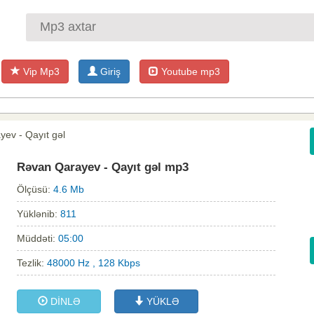
Vip Mp3
Giriş
Youtube mp3
ev - Qayıt gəl
Rəvan Qarayev - Qayıt gəl mp3
Ölçüsü:
4.6 Mb
Yüklənib:
811
Müddəti:
05:00
Tezlik:
48000 Hz , 128 Kbps
DİNLƏ
YÜKLƏ