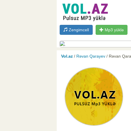
Zengimcell
Mp3 yüklə
Vol.az
/
Rəvan Qarayev
/ Rəvan Qaray